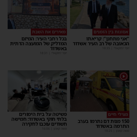
אסונות בין הזמנים
מאירים את השבת
"אני מתחנן": קריאתו
בכל רחבי העיר: המיזם
הכאובה של רב העיר אשדוד
המדליק של המועצה הדתית
באשדוד
יוסי יחזקאלי
|
18:35
יוסי יחזקאלי
|
18:31
1
פשיטה על בית הימורים
מצילי חיים
בלתי חוקי באשדוד: חמישה
150 מנות דם נתרמו בערב
חשודים עוכבו לחקירה
התרמה באשדוד
משה קאהן
|
16:06
משה קאהן
|
18:25