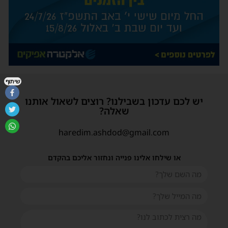
שיתוף
יש לכם עדכון בשבילנו? רוצים לשאול אותנו
שאלה?
haredim.ashdod@gmail.com
או שילחו אלינו פנייה ונחזור אליכם בהקדם