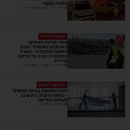
פתחה במצוד
מנחם דויטש
06:54
1 תגובות
השעיה מיידית
1
אחרי נסיעת האימים
באוטובוס מאשדוד: הנהג
הושעה מתפקידו – משרד
התחבורה הורה על בדיקה
מיידית
מנחם דויטש
17:44
4 תגובות
ליבו שב לפעום
אדם התמוטט בביתו באשדוד
– כוחות ההצלה ביצעו בו
פעולות החייאה
מנחם דויטש
17:35