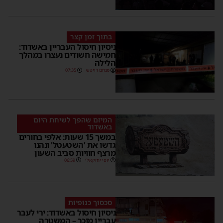
בתוך זמן קצר
ניסיון חיסול העבריין באשדוד:
חמישה חשודים נעצרו במהלך
הלילה
מנחם דויטש
07:35
המיזם שהפך לשיחת היום
באשדוד
במשך 15 שעות: אלפי בחורים
גדשו את 'השטעטל' ונהנו
מרצף חוויות סביב השעון
יוסי יחזקאלי
06:59
סכסוך כנופיות
ניסיון חיסול באשדוד: ירי לעבר
עבריין מוכר – המשטרה