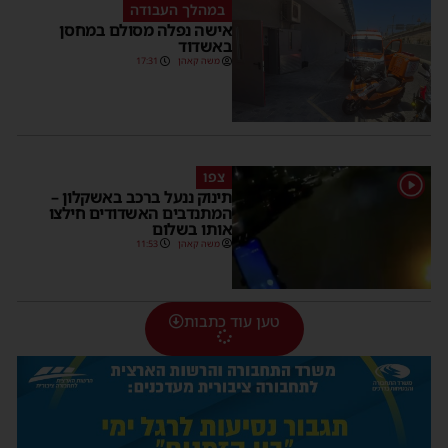
במהלך העבודה
אישה נפלה מסולם במחסן
באשדוד
משה קאהן
17:31
צפו
1
תינוק ננעל ברכב באשקלון –
המתנדבים האשדודים חילצו
אותו בשלום
משה קאהן
11:53
טען עוד כתבות