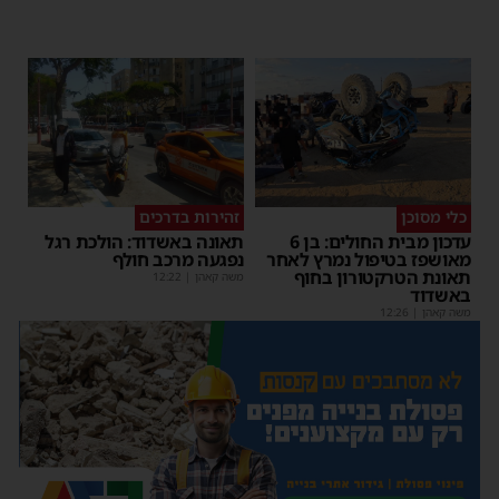
כלי מסוכן
זהירות בדרכים
עדכון מבית החולים: בן 6
תאונה באשדוד: הולכת רגל
מאושפז בטיפול נמרץ לאחר
נפגעה מרכב חולף
תאונת הטרקטורון בחוף
משה קאהן
|
12:22
באשדוד
משה קאהן
|
12:26