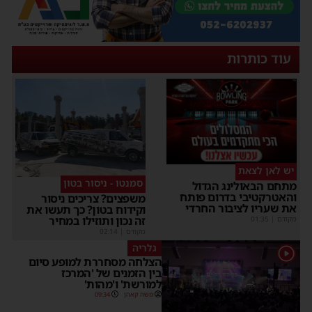
עוד כותרות
יש לאן לצאת
סמנטו - ניסור בטון
מתחם הבאולינג הגדול
והאטרקטיבי בדרום פותח
משפצים? צריכים ניסור
את שעריו לציבור החרדי
וקידוח בטון? כך תעשו את
זה נכון ותוזילו במחיר
מקודם
|
01:35
מקודם
|
02:14
גלריה
1
הצלחה מסחררת למופע סיום
בין הזמנים של 'המרכז
למורשת' ו'מהות'
משה קאהן
09:34