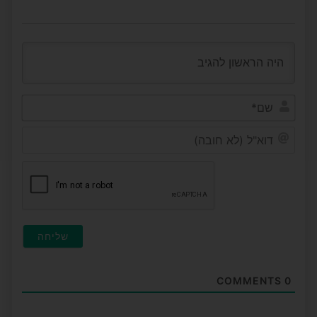
שם*
דוא"ל
(לא
חובה
COMMENTS
0