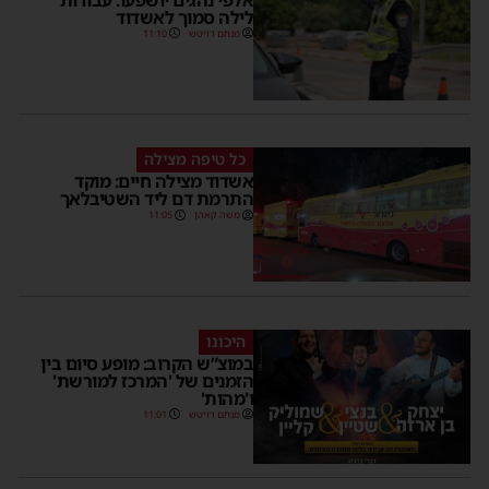
לילה סמוך לאשדוד
מנחם דויטש
11:10
כל טיפה מצילה
אשדוד מצילה חיים: מוקד
התרמת דם ליד השטיבלאך
משה קאהן
11:05
היכונו
במוצ”ש הקרוב: מופע סיום בין
הזמנים של 'המרכז למורשת'
ו'מהות'
מנחם דויטש
11:01