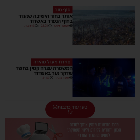
סוף טוב
אותר בחור הישיבה שנעדר
בחוף הנפרד באשדוד
מנחם דויטש
22:08
3 תגובות
סגירת מעגל מהירה
המשטרה עצרה קטין בחשד
שדקר נער באשדוד
משה קאהן
21:59
טען עוד כתבות