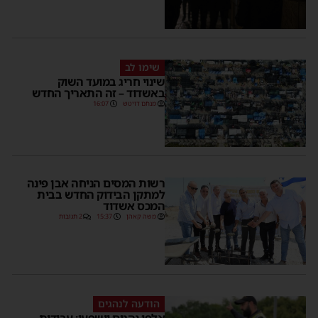
שימו לב
שינוי חריג במועד השוק
באשדוד – זה התאריך החדש
מנחם דויטש
16:07
רשות המסים הניחה אבן פינה
למתקן הבידוק החדש בבית
המכס אשדוד
משה קאהן
15:37
2 תגובות
הודעה לנהגים
אלפי נהגים יושפעו: עבודות