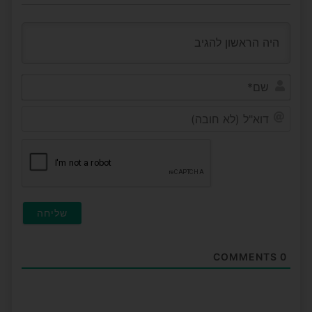
שם*
דוא"ל
(לא
חובה
COMMENTS
0