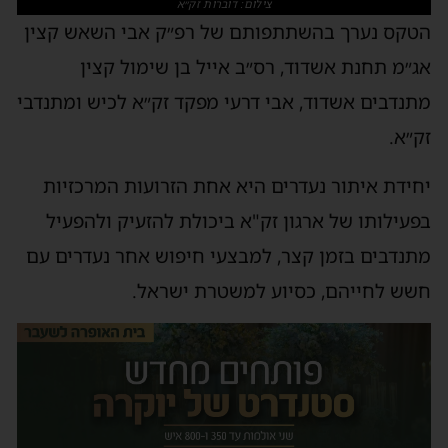
צילום: דוברות זק״א
הטקס נערך בהשתתפותם של רפ״ק אבי השאש קצין
אג״מ תחנת אשדוד, רס״ב אייל בן שימול קצין
מתנדבים אשדוד, אבי דרעי מפקד זק״א לכיש ומתנדבי
זק״א.
יחידת איתור נעדרים היא אחת הזרועות המרכזיות
בפעילותו של ארגון זק"א ביכולת להזעיק ולהפעיל
מתנדבים בזמן קצר, למבצעי חיפוש אחר נעדרים עם
חשש לחייהם, כסיוע למשטרת ישראל.