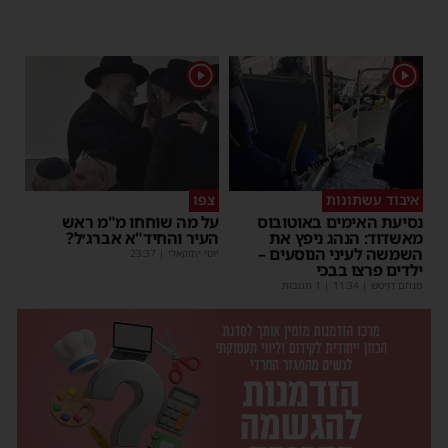
1
1
איבוד עשתונות
צפו
נסיעת האימים באוטובוס
על מה שוחחו מ"מ ראש
מאשדוד: הנהג ניפץ את
העיר והחיד"א אברג׳ל?
השמשה לעיני הנוסעים –
יוסי יחזקאלי
|
23:37
ילדים פרצו בבכי
מנחם דויטש
|
11:34
| 1 תגובות