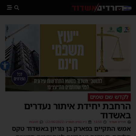
פתח סרג
לקדש שם שמים
הרחבת יחידת איתור נעדרים
באשדוד
חרדים אשדוד
13:50
כ״ג בסיון תשפ״ב (22/06/2022)
תגובות
אמש התקיים בפארק בן גוריון באשדוד טקס