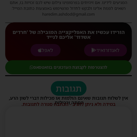
המגיעים לידינו. אם זיהיתים בפרסומינו צילום שיש לכם זכויות בו, אתם
רשאים לפנות אלינו ולבקש לחדול מהשימוש באמצעות כתובת המייל:
haredim.ashdod@gmail.com
הורידו עכשיו את האפליקצייה המובילה של 'חרדים
אשדוד' אליכם לנייד
לאנדורואיד
לאפל
להצטרפות לקבוצת העדכונים בוואטסאפ
תגובות
אין לשלוח תגובות שאינם הולמות או מכילות דברי לשון הרע,
הסתה ורכילות.
במידה ולא ניתן להגיב - הכתבה סגורה לתגובות.