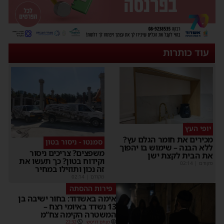
עוד כותרות
יופי העץ
מכירים את חומר הגלם עץ?
סמנטו - ניסור בטון
ללא הבנה – שימוש בו יהפוך
משפצים? צריכים ניסור
את הבית לקצת ישן
וקידוח בטון? כך תעשו את
מקודם
|
02:14
זה נכון ותוזילו במחיר
מקודם
|
02:14
פירות ההסתה
אימה באשדוד: בחור ישיבה בן
13 נשדד באיומי רצח –
המשטרה הקימה צח”מ
מנחם דויטש
22:32