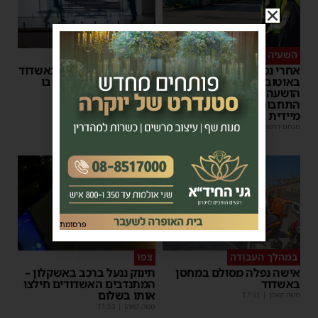
השעיה מיידית
ליבו שב לפעום
אחרי נסיעת האימים
אדם התמוטט בביתו באשדוד
באוטובוס מאשדוד: הנהג
– כוחות ההצלה ביצעו בו
הושעה מתפקידו – משרד
פעולות החייאה
התחבורה הורה על בדיקה
מנחם דויטש
|
17:35
מיידית
מנחם דויטש
|
17:44
| 3 תגובות
1
פרסומת
במהלך העבודה
צפו
אישה נפלה מסולם במחסן
תינוק ננעל ברכב באשקלון –
באשדוד
המתנדבים האשדודים חילצו
אותו בשלום
משה קאהן
|
17:31
משה קאהן
|
11:53