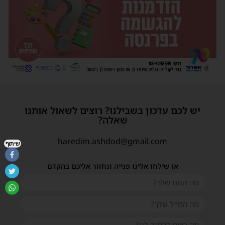
יש לכם עדכון בשבילנו? רוצים לשאול אותנו
שאלה?
haredim.ashdod@gmail.com
שיתוף
או שילחו אלינו פנייה ונחזור אליכם בהקדם