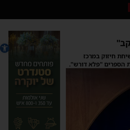
קב"
פתח סרג
יחת חיזוק במרכז
ת הספרים "פלא דורש".