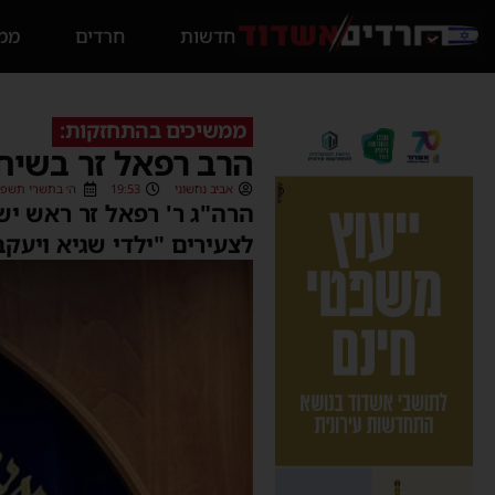
חדשות
חרדים
ממס
ממשיכים בהתחזקות:
הרב רפאל זר בשיחה
אביב נחשוני
19:53
ה׳ בתשרי תשפ״ד (09/2023
הרה"ג ר' רפאל זר ראש יש
לצעירים "ילדי שגיא ויעק