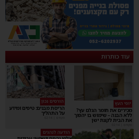
עוד כותרות
הורסים נכון
יופי העץ
הריסת מבנים: טיפים ומידע
מכירים את חומר הגלם עץ?
על התהליך
ללא הבנה – שימוש בו יהפוך
מקודם
|
02:14
את הבית לקצת ישן
מקודם
|
02:14
הודעה לנהגים
אלפי נהגים יושפעו: עבודות