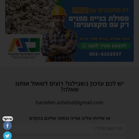
יש לכם עדכון בשבילנו? רוצים לשאול אותנו
שאלה?
haredim.ashdod@gmail.com
או שילחו אלינו פנייה ונחזור אליכם בהקדם
שיתוף