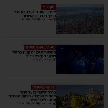
סוף טוב
אותר בחור הישיבה שנעדר
בחוף הנפרד באשדוד
מנחם דויטש
22:08
3 תגובות
סגירת מעגל מהירה
המשטרה עצרה קטין בחשד
שדקר נער באשדוד
משה קאהן
21:59
דרמה באשדוד
בחור ישיבה בן 15 נעדר
מהחוף הנפרד – כוחות החירום
פתחו בחיפושים
מנחם דויטש
18:32
1 תגובות