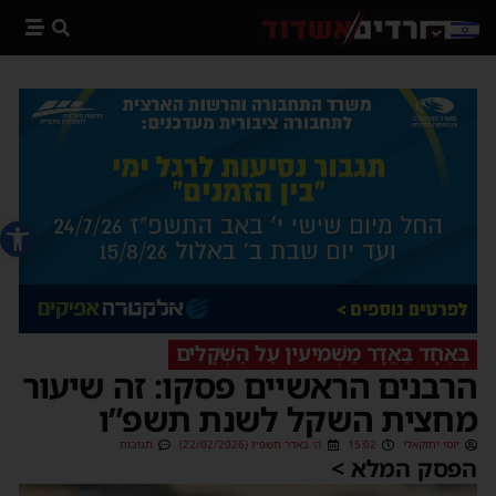
פתח סרג
בְּאֶחָד בַּאֲדָר מַשְׁמִיעִין עַל הַשְּׁקָלִים
הרבנים הראשיים פסקו: זה שיעור
מחצית השקל לשנת תשפ”ו
יוסי יחזקאלי
15:02
ה׳ באדר תשפ״ו (22/02/2026)
תגובות
הפסק המלא >