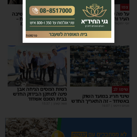
צפו
פירות ההסתה
על מה שוחחו מ"מ ראש
אימה באשדוד: בחור ישיבה
העיר והחיד"א אברג׳ל?
בן 13 נשדד באיומי רצח –
המשטרה הקימה צח”מ
יוסי יחזקאלי
|
23:37
מנחם דויטש
|
22:32
פרסומת
רשות המסים הניחה אבן
שימו לב
פינה למתקן הבידוק החדש
שינוי חריג במועד השוק
בבית המכס אשדוד
באשדוד – זה התאריך החדש
משה קאהן
|
15:37
מנחם דויטש
|
16:07