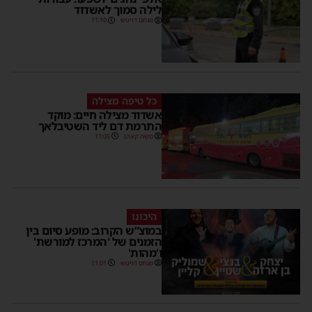
לילה סמוך לאשדוד
מנחם דויטש
11:10
כל טיפה מצילה
אשדוד מצילה חיים: מוקד
התרמת דם ליד השטיבלאך
משה קאהן
11:05
היכונו
במוצ”ש הקרוב: מופע סיום בין
הזמנים של 'המרכז למורשת'
ו'מהות'
מנחם דויטש
11:01