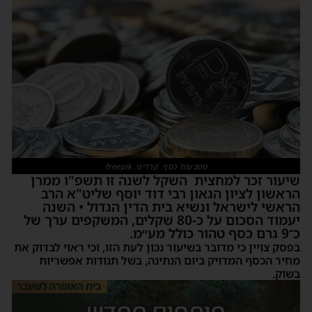
מטבעות כסף. קרדיט: freepik
שיעור זכר למחצית השקל לשנה זו תשפ"ו ממרן
הראשון לציון הגאון רבי דוד יוסף שליט"א הרב
הראשי לישראל ונשיא בית הדין הגדול • השנה
יעמוד הסכום על כ-80 שקלים, המשקפים ערך של
כ־9 גרם כסף טהור כולל מע״מ.
בפסק צויין כי מדובר בשיעור נכון לעת הזו, וכי ראוי לבדוק את
מחיר הכסף המדויק ביום הנתינה, בשל תנודות אפשריות
בשוק.