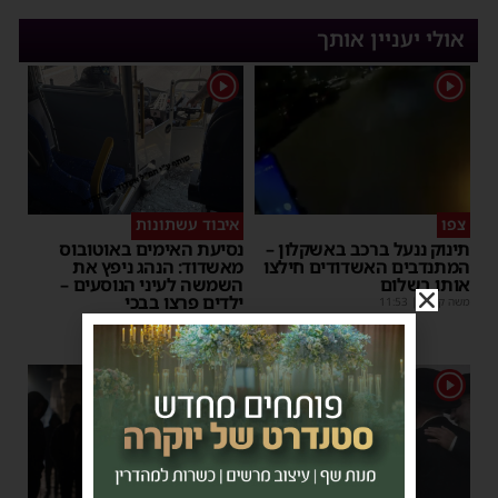
אולי יעניין אותך
1
1
צפו
איבוד עשתונות
תינוק ננעל ברכב באשקלון –
נסיעת האימים באוטובוס
המתנדבים האשדודים חילצו
מאשדוד: הנהג ניפץ את
אותו בשלום
השמשה לעיני הנוסעים –
ילדים פרצו בבכי
משה קאהן
|
11:53
מנחם דויטש
|
11:34
1