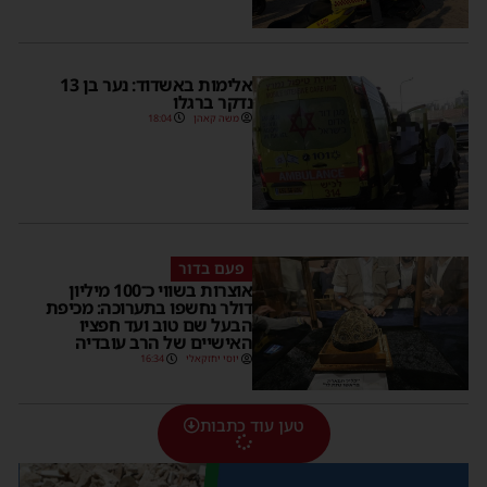
אלימות באשדוד: נער בן 13
נדקר ברגלו
משה קאהן
18:04
פעם בדור
אוצרות בשווי כ־100 מיליון
דולר נחשפו בתערוכה: מכיפת
הבעל שם טוב ועד חפציו
האישיים של הרב עובדיה
יוסי יחזקאלי
16:34
טען עוד כתבות