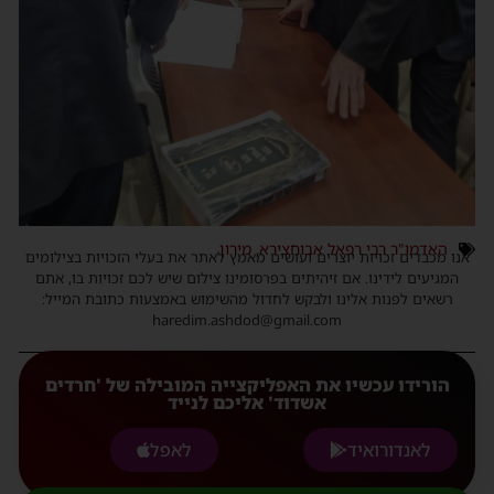
האדמו"ר רבי רפאל אבוחצירא
,
מירון
אנו מכבדים זכויות יוצרים ועושים מאמץ לאתר את בעלי הזכויות בצילומים
המגיעים לידינו. אם זיהיתים בפרסומינו צילום שיש לכם זכויות בו, אתם
רשאים לפנות אלינו ולבקש לחדול מהשימוש באמצעות כתובת המייל:
haredim.ashdod@gmail.com
הורידו עכשיו את האפליקצייה המובילה של 'חרדים
אשדוד' אליכם לנייד
לאנדורואיד
לאפל