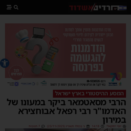
פתח סרג
המסע ההיסטורי בארץ ישראל
הרבי מסאטמאר ביקר במעונו של
האדמו"ר רבי רפאל אבוחצירא
במירון
יוסי יחזקאלי
14:18
ג׳ בכסלו תשפ״ו (23/11/2025)
7 תגובות