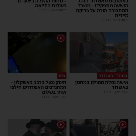
באוטובוס מאשדוד: הנהג
– כוחות ההצלה ביצעו בו
הושעה מתפקידו – משרד
פעולות החייאה
התחבורה הורה על בדיקה
מנחם דויטש
|
17:35
מיידית
מנחם דויטש
|
17:44
1
במהלך העבודה
צפו
אישה נפלה מסולם במחסן
תינוק ננעל ברכב באשקלון –
באשדוד
המתנדבים האשדודים חילצו
אותו בשלום
משה קאהן
|
17:31
משה קאהן
|
11:53
1
1