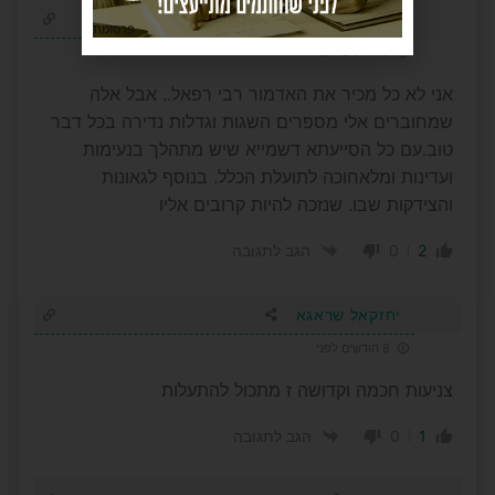
אליעד דוויד
פרסומת
8 חודשים לפני
אני לא כל מכיר את האדמור רבי רפאל.. אבל אלה
שמחוברים אלי מספרים השגות וגדלות נדירה בכל דבר
טוב.עם כל הסייעתא דשמייא שיש מתהלך בנעימות
ועדינות ומלאחוכה לתועלת הכלל. בנוסף לגאונות
והצידקות שבו. שנזכה להיות קרובים אליו
0
2
הגב לתגובה
יחזקאל שראגא
8 חודשים לפני
צניעות חכמה וקדושה ז מתכול להתעלות
0
1
הגב לתגובה