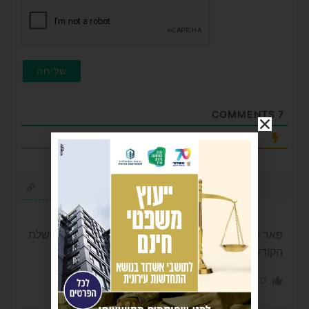
COMMENTS
7
החדשות ביותר
יחזקאל שראגא
8 חודשים לפני
פאר והדר צנוע מלא תורה ענווה וקדושה. כיאות לשושלת
הקודש
0
0
הגב לתגובה