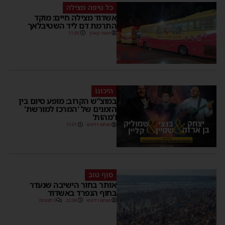
כל טיפה מצילה
אשדוד מצילה חיים: מוקד
התרמת דם ליד השטיבלאך
משה קאהן
11:05
היכונו
במוצ”ש הקרוב: מופע סיום בין
הזמנים של 'המרכז למורשת'
ו'מהות'
מנחם דויטש
11:01
סוף טוב
אותר בחור הישיבה שנעדר
בחוף הנפרד באשדוד
מנחם דויטש
22:08
3 תגובות