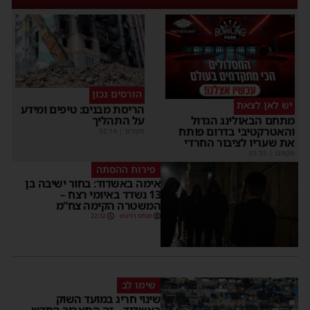
הורסים נכון
יש לאן לצאת
הריסת מבנים: טיפים ומידע
על התהליך
מתחם הבאולינג הגדול
והאטרקטיבי בדרום פותח
מקודם
|
02:14
את שעריו לציבור החרדי
מקודם
|
01:35
פירות ההסתה
אימה באשדוד: בחור ישיבה בן
13 נשדד באיומי רצח –
המשטרה הקימה צח”מ
מנחם דויטש
22:32
שימו לב
שינוי חריג במועד השוק
באשדוד – זה התאריך החדש