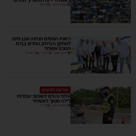
מנחם דויטש
16:07
רשות המסים הניחה אבן פינה
למתקן הבידוק החדש בבית
המכס אשדוד
משה קאהן
15:37
1 תגובות
הודעה לנהגים
אלפי נהגים יושפעו: עבודות
לילה סמוך לאשדוד
מנחם דויטש
11:10