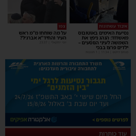
איבוד עשתונות
צפו
נסיעת האימים באוטובוס
על מה שוחחו מ"מ ראש
מאשדוד: הנהג ניפץ את
העיר והחיד"א אברג׳ל?
השמשה לעיני הנוסעים –
יוסי יחזקאלי
|
23:37
ילדים פרצו בבכי
מנחם דויטש
|
11:34
| 1 תגובות
עוד כותרות