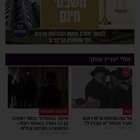
אולי יעניין אותך
1
צפו
פירות ההסתה
על מה שוחחו מ"מ ראש
אימה באשדוד: בחור ישיבה
העיר והחיד"א אברג׳ל?
בן 13 נשדד באיומי רצח –
המשטרה הקימה צח”מ
יוסי יחזקאלי
|
23:37
מנחם דויטש
|
22:32