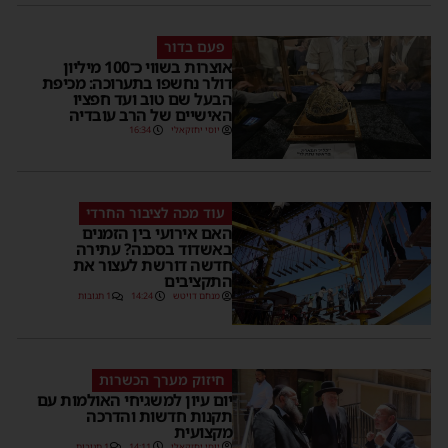
פעם בדור
אוצרות בשווי כ־100 מיליון
דולר נחשפו בתערוכה: מכיפת
הבעל שם טוב ועד חפציו
האישיים של הרב עובדיה
יוסי יחזקאלי
16:34
עוד מכה לציבור החרדי
האם אירועי בין הזמנים
באשדוד בסכנה? עתירה
חדשה דורשת לעצור את
התקציבים
מנחם דויטש
14:24
1 תגובות
חיזוק מערך הכשרות
יום עיון למשגיחי האולמות עם
תקנות חדשות והדרכה
מקצועית
יוסי יחזקאלי
14:11
1 תגובות