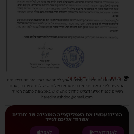
איתמר בן גביר
,
הרב יצחק יוסף
אנו מכבדים זכויות יוצרים ועושים מאמץ לאתר את בעלי הזכויות בצילומים
המגיעים לידינו. אם זיהיתים בפרסומינו צילום שיש לכם זכויות בו, אתם
רשאים לפנות אלינו ולבקש לחדול מהשימוש באמצעות כתובת המייל:
haredim.ashdod@gmail.com
הורידו עכשיו את האפליקצייה המובילה של 'חרדים
אשדוד' אליכם לנייד
לאנדורואיד
לאפל