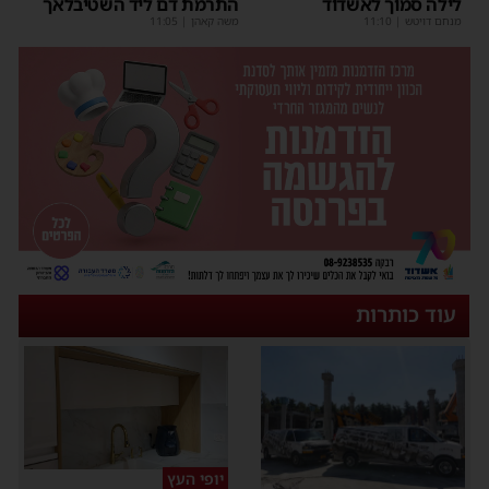
לילה סמוך לאשדוד
התרמת דם ליד השטיבלאך
מנחם דויטש
|
11:10
משה קאהן
|
11:05
עוד כותרות
יופי העץ