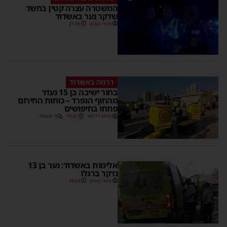
המשטרה עצרה קטין בחשד
שדקר נער באשדוד
משה קאהן
21:59
דרמה באשדוד
בחור ישיבה בן 15 נעדר
מהחוף הנפרד – כוחות החירום
פתחו בחיפושים
מנחם דויטש
18:32
1 תגובות
אלימות באשדוד: נער בן 13
נדקר ברגלו
משה קאהן
18:04