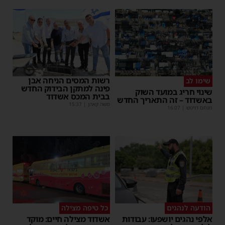
רשות המסים הניחה אבן
שימו לב
פינה למתקן הבידוק החדש
שינוי חריג במועד השוק
בבית המכס אשדוד
באשדוד – זה התאריך החדש
משה קאהן
|
15:37
מנחם דויטש
|
16:07
הודעה לנהגים
כל טיפה מצילה
אלפי נהגים יושפעו: עבודות
אשדוד מצילה חיים: מוקד