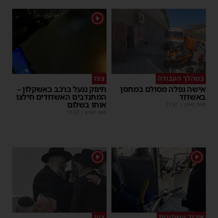
1
במהלך העבודה
צפו
אישה נפלה מסולם במחסן
תינוק ננעל ברכב באשקלון –
באשדוד
המתנדבים האשדודים חילצו
אותו בשלום
משה קאהן
|
17:31
משה קאהן
|
11:53
1
1
איבוד עשתונות
צפו