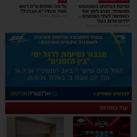
נסיעת האימים באוטובוס
על מה שוחחו מ"מ ראש
מאשדוד: הנהג ניפץ את
העיר והחיד"א אברג׳ל?
השמשה לעיני הנוסעים –
יוסי יחזקאלי
|
23:37
ילדים פרצו בבכי
מנחם דויטש
|
11:34
| 1 תגובות
עוד כותרות