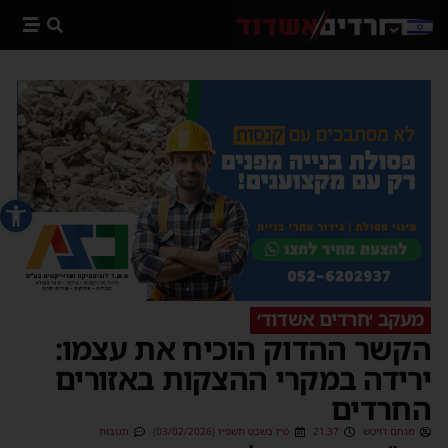
פתח סרג
מעקב ׳חרדים אשדוד׳
הקשר ההדוק הוכיח את עצמו:
ירידה במקרי ההצקות באזורים
החרדים
מנחם דויטש
21:37
ט״ז בשבט תשפ״ו (03/02/2026)
תגובות