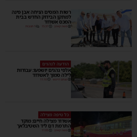
רשות המסים הניחה אבן פינה
למתקן הבידוק החדש בבית
המכס אשדוד
משה קאהן
15:37
1 תגובות
הודעה לנהגים
אלפי נהגים יושפעו: עבודות
לילה סמוך לאשדוד
מנחם דויטש
11:10
כל טיפה מצילה
אשדוד מצילה חיים: מוקד
התרמת דם ליד השטיבלאך
משה קאהן
11:05