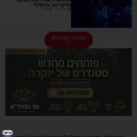
שדקר נער באשדוד
משה קאהן
21:59
טען עוד כתבות
שיתוף