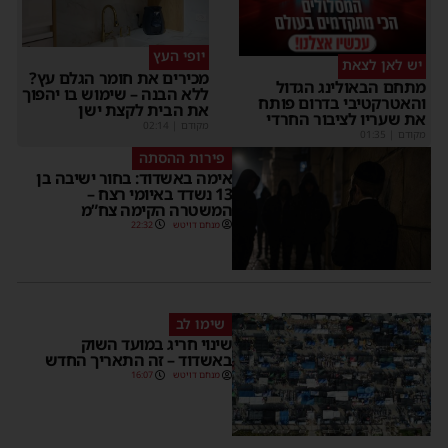
יופי העץ
יש לאן לצאת
מכירים את חומר הגלם עץ?
מתחם הבאולינג הגדול
ללא הבנה – שימוש בו יהפוך
והאטרקטיבי בדרום פותח
את הבית לקצת ישן
את שעריו לציבור החרדי
מקודם
|
02:14
מקודם
|
01:35
פירות ההסתה
אימה באשדוד: בחור ישיבה בן
13 נשדד באיומי רצח –
המשטרה הקימה צח”מ
מנחם דויטש
22:32
שימו לב
שינוי חריג במועד השוק
באשדוד – זה התאריך החדש
מנחם דויטש
16:07