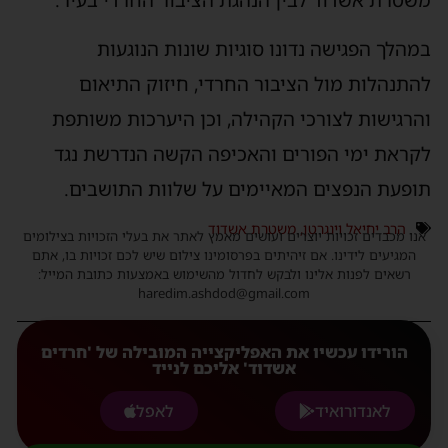
משטרת אשדוד לבין הנהגת הציבור החרדי בעיר.
במהלך הפגישה נדונו סוגיות שונות הנוגעות
להתנהלות מול הציבור החרדי, חיזוק התיאום
והרגישות לצורכי הקהילה, וכן היערכות משותפת
לקראת ימי הפורים והאכיפה הקשה הנדרשת נגד
תופעת הנפצים המאיימים על שלוות התושבים.
הרב יחיאל וינגרטן
,
משטרת אשדוד
אנו מכבדים זכויות יוצרים ועושים מאמץ לאתר את בעלי הזכויות בצילומים
המגיעים לידינו. אם זיהיתים בפרסומינו צילום שיש לכם זכויות בו, אתם
רשאים לפנות אלינו ולבקש לחדול מהשימוש באמצעות כתובת המייל:
haredim.ashdod@gmail.com
הורידו עכשיו את האפליקצייה המובילה של 'חרדים
אשדוד' אליכם לנייד
לאנדורואיד
לאפל