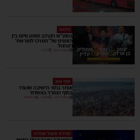
היכונו
במוצ”ש הקרוב: מופע סיום בין
הזמנים של 'המרכז למורשת'
ו'מהות'
מנחם דויטש
11:01
סוף טוב
אותר בחור הישיבה שנעדר
בחוף הנפרד באשדוד
מנחם דויטש
22:08
3 תגובות
סגירת מעגל מהירה
המשטרה עצרה קטין בחשד