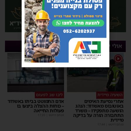
אולי יעניין אותך
1
פרסומת
השעיה מיידית
ליבו שב לפעום
אחרי נסיעת האימים
אדם התמוטט בביתו באשדוד
באוטובוס מאשדוד: הנהג
– כוחות ההצלה ביצעו בו
הושעה מתפקידו – משרד
פעולות החייאה
התחבורה הורה על בדיקה
מנחם דויטש
|
17:35
מיידית
מנחם דויטש
|
17:44