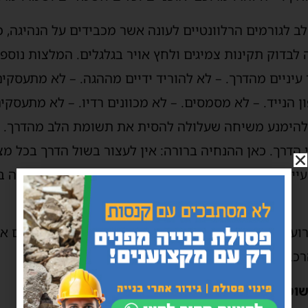
ב לגורמים הרלוונטיים לעונה אשר מכבידים על הנהיגה, כמו
לבדוק תקינות צמיגים ולחץ אויר בגלגלים. המלצות נוספו
יניים מהדרך. – לא להוריד ידיים מההגה. – לא מתעסק
הנייד. – לא מסמסים. – לא מכוונים רדיו. – לא מתעסקים ע
ש להימנע משיחה שעלולה להסית את תשומת הלב מהדרך.
הדרך. כאן ההנחיה ברורה: אין לעצור בשול הדרך בכל מצ
ייפים, מומלץ לעצור למנוחה ולהתרעננות במקום חניה ב
עי חירום כדוגמת ירי טילים או רעידת אדמה. במקרים א
הרכב ולהשתטח על הארץ.
וט תנהג"!!