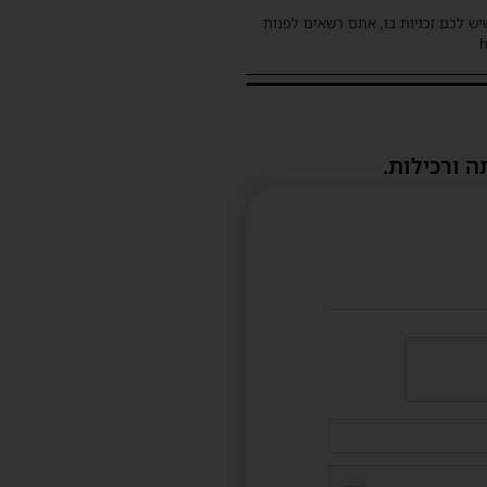
שיש לכם זכויות בו, אתם רשאים לפנות
ה ורכילות.
דוא"ל
(לא
חובה)