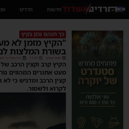
חדשות
חרדים
ממס
כך תנהגו נכון בקיץ
"הקיץ מזמן לא מעט
בשורת המלצות לנה
משה קאהן
11:07
ט״ז באדר ב׳ תשפ״ד (2024
הקיץ קרב וקצין הרכב של 
מעט אתגרים המהווים גורמי
קצין הרכב ומדגיש כי לא 
לקרוא ולשמור.