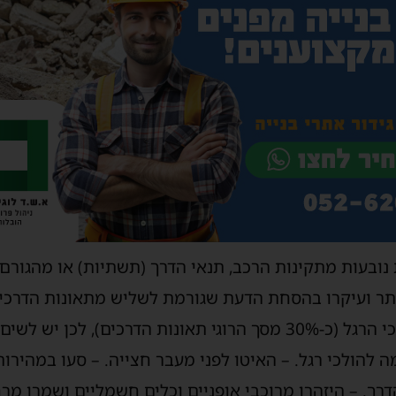
 נובעות מתקינות הרכב, תנאי הדרך (תשתיות) או מהגורם 
ותר ועיקרו בהסחת הדעת שגורמת לשליש מתאונות הדרכ
גם על ריבוי נפגעים בקרב הולכי הרגל (כ-30% מסך הרוגי תאונות הדרכי
מה להולכי רגל. – האיטו לפני מעבר חצייה. – סעו במהירו
דרך. – היזהרו מרוכבי אופניים וכלים חשמליים ושמרו מ