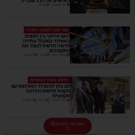
האישיים של הרב עובדיה
יוסי יחזקאלי
16:34
עוד מכה לציבור החרדי
האם אירועי בין הזמנים
באשדוד בסכנה? עתירה
חדשה דורשת לעצור את
התקציבים
מנחם דויטש
14:24
1 תגובות
חיזוק מערך הכשרות
יום עיון למשגיחי האולמות עם
תקנות חדשות והדרכה
מקצועית
יוסי יחזקאלי
14:11
1 תגובות
טען עוד כתבות