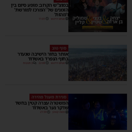
במוצ”ש הקרוב: מופע סיום בין
הזמנים של 'המרכז למורשת'
ו'מהות'
מנחם דויטש
11:01
סוף טוב
אותר בחור הישיבה שנעדר
בחוף הנפרד באשדוד
מנחם דויטש
22:08
3 תגובות
סגירת מעגל מהירה
המשטרה עצרה קטין בחשד
שדקר נער באשדוד
משה קאהן
21:59