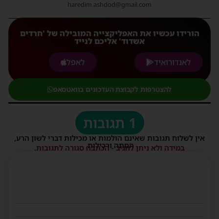
haredim.ashdod@gmail.com
הורידו עכשיו את האפליקצייה המובילה של 'חרדים
אשדוד' אליכם לנייד
לאנדורואיד
לאפל
להצטרפות לקבוצת העדכונים בוואטסאפ
1 תגובות
אין לשלוח תגובות שאינם הולמות או מכילות דברי לשון הרע,
הסתה ורכילות.
במידה ולא ניתן להגיב - הכתבה סגורה לתגובות.