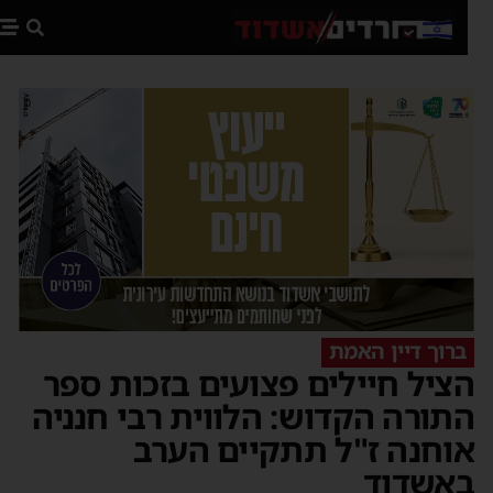
פת
ברוך דיין האמת
ציל חיילים פצועים בזכות ספר
תורה הקדוש: הלווית רבי חנניה
וחנה ז"ל תתקיים הערב
אשדוד