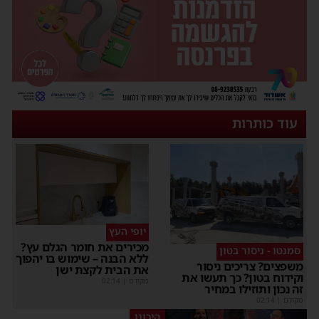
עוד כותרות
יופי העץ
מכירים את חומר הגלם עץ?
סמנטו - ניסור בטון
ללא הבנה – שימוש בו יהפוך
שפצים? צריכים ניסור
את הבית לקצת ישן
קידוח בטון? כך תעשו את
מקודם
|
02:14
ה נכון ותוזילו במחיר
קודם
|
02:14
היכונו