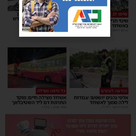
רשות המסים הניחה אבן
שימו לב
פינה למתקן הבידוק החדש
שינוי חריג במועד השוק
בבית המכס אשדוד
באשדוד – זה התאריך החדש
משה קאהן
|
15:37
פרסומת
מנחם דויטש
|
16:07
הודעה לנהגים
כל טיפה מצילה
אלפי נהגים יושפעו: עבודות
אשדוד מצילה חיים: מוקד
לילה סמוך לאשדוד
התרמת דם ליד השטיבלאך
מנחם דויטש
|
11:10
משה קאהן
|
11:05