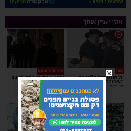
אולי יעניין אותך
1
צפו
פירות ההסתה
על מה שוחחו מ"מ ראש
אימה באשדוד: בחור ישיבה
העיר והחיד"א אברג׳ל?
בן 13 נשדד באיומי רצח –
המשטרה הקימה צח”מ
יוסי יחזקאלי
|
23:37
מנחם דויטש
|
22:32