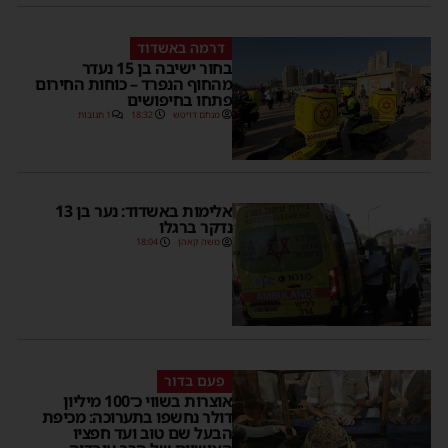
דרמה באשדוד
בחור ישיבה בן 15 נעדר
מהחוף הנפרד – כוחות החירום
פתחו בחיפושים
מנחם דויטש
18:32
1 תגובות
אלימות באשדוד: נער בן 13
נדקר ברגלו
משה קאהן
18:04
פעם בדור
אוצרות בשווי כ־100 מיליון
דולר נחשפו בתערוכה: מכיפת
הבעל שם טוב ועד חפציו