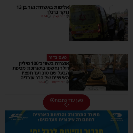
אלימות באשדוד: נער בן 13
נדקר ברגלו
משה קאהן
18:04
פעם בדור
אוצרות בשווי כ־100 מיליון
דולר נחשפו בתערוכה: מכיפת
הבעל שם טוב ועד חפציו
האישיים של הרב עובדיה
יוסי יחזקאלי
16:34
טען עוד כתבות