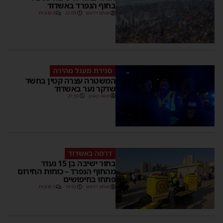
בחוף הנפרד באשדוד
מנחם דויטש
22:08
3 תגובות
סגירת מעגל מהירה
המשטרה עצרה קטין בחשד
שדקר נער באשדוד
משה קאהן
21:59
דרמה באשדוד
בחור ישיבה בן 15 נעדר
מהחוף הנפרד – כוחות החירום
פתחו בחיפושים
מנחם דויטש
18:32
1 תגובות