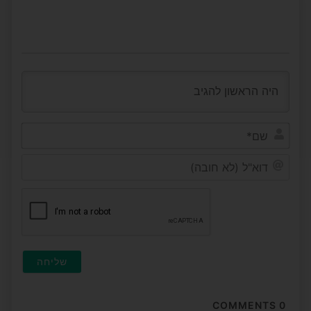
שם*
דוא"ל
(לא
חובה
COMMENTS
0