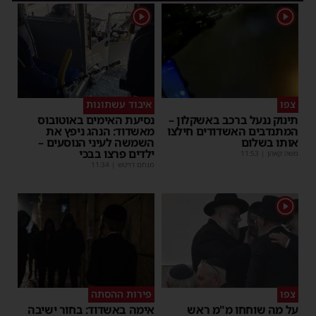
1
1
צפו
איבוד עשתונות
תינוק ננעל ברכב באשקלון –
נסיעת האימים באוטובוס
המתנדבים האשדודים חילצו
מאשדוד: הנהג ניפץ את
אותו בשלום
השמשה לעיני הנוסעים –
ילדים פרצו בבכי
משה קאהן
|
11:53
מנחם דויטש
|
11:34
1
צפו
פירות ההסתה
על מה שוחחו מ"מ ראש
אימה באשדוד: בחור ישיבה