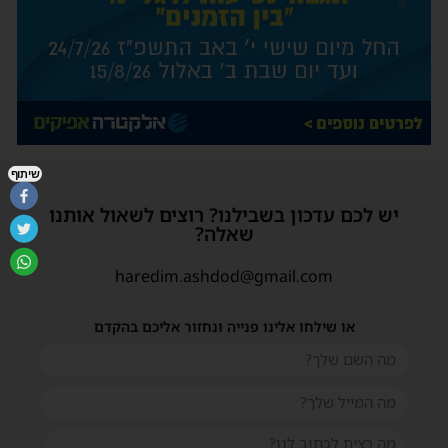
שיתוף
יש לכם עדכון בשבילנו? רוצים לשאול אותנו
שאלה?
haredim.ashdod@gmail.com
או שילחו אלינו פנייה ונחזור אליכם בהקדם