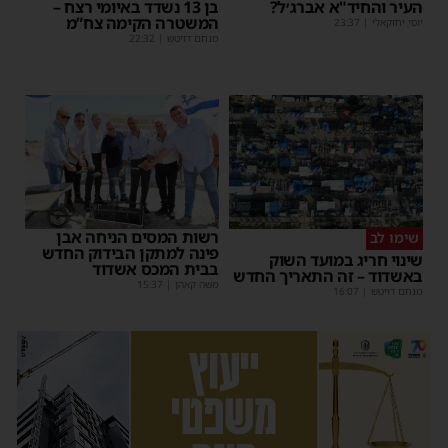
העיר והחיד"א אברג׳ל?
בן 13 נשדד באיומי רצח –
המשטרה הקימה צח”מ
יוסי יחזקאלי
|
23:37
מנחם דויטש
|
22:32
רשות המסים הניחה אבן
שימו לב
פינה למתקן הבידוק החדש
שינוי חריג במועד השוק
בבית המכס אשדוד
באשדוד – זה התאריך החדש
משה קאהן
|
15:37
מנחם דויטש
|
16:07