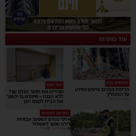
עוד כותרות
הורסים נכון
יופי העץ
הריסת מבנים: טיפים ומידע
מכירים את חומר הגלם עץ?
על התהליך
ללא הבנה – שימוש בו יהפוך
מקודם
|
02:14
את הבית לקצת ישן
מקודם
|
02:14
הודעה לנהגים
אלפי נהגים יושפעו: עבודות
לילה סמוך לאשדוד
מנחם דויטש
11:10