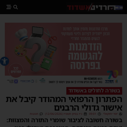
פתח סרג
בשורה לחולים באשדוד
הפתרון הרפואי המהודר קיבל את
אישור גדולי הרבנים
יוסי יחזקאלי
09:01
כ״ז בסיון תשפ״ו (12/06/2026)
תגובות
בשורה חשובה לציבור שומרי התורה והמצוות: