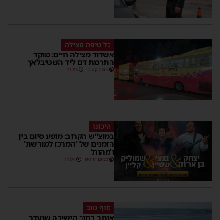
כל טיפה מצילה
אשדוד מצילה חיים: מוקד
התרמת דם ליד השטיבלאך
משה קאהן
11:05
היכונו
במוצ”ש הקרוב: מופע סיום בין
הזמנים של 'המרכז למורשת'
ו'מהות'
מנחם דויטש
11:01
סוף טוב
אותר בחור הישיבה שנעדר