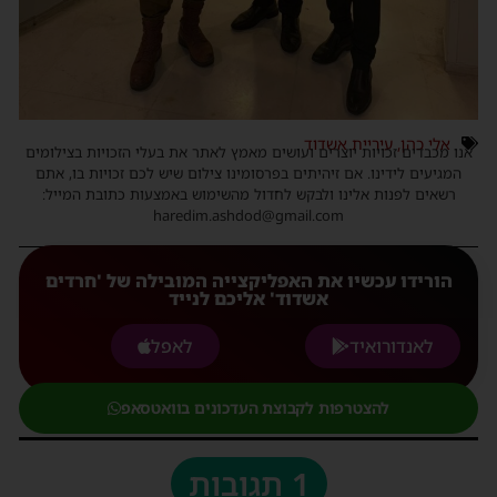
אלי כהן
,
עיריית אשדוד
אנו מכבדים זכויות יוצרים ועושים מאמץ לאתר את בעלי הזכויות בצילומים
המגיעים לידינו. אם זיהיתים בפרסומינו צילום שיש לכם זכויות בו, אתם
רשאים לפנות אלינו ולבקש לחדול מהשימוש באמצעות כתובת המייל:
haredim.ashdod@gmail.com
הורידו עכשיו את האפליקצייה המובילה של 'חרדים
אשדוד' אליכם לנייד
לאנדורואיד
לאפל
להצטרפות לקבוצת העדכונים בוואטסאפ
1 תגובות