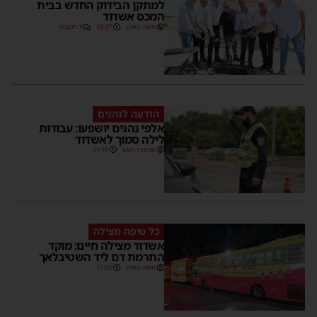
למתקן הבידוק החדש בבית
המכס אשדוד
משה קאהן
15:37
1 תגובות
הודעה לנהגים
אלפי נהגים יושפעו: עבודות
לילה סמוך לאשדוד
מנחם דויטש
11:10
כל טיפה מצילה
אשדוד מצילה חיים: מוקד
התרמת דם ליד השטיבלאך
משה קאהן
11:05