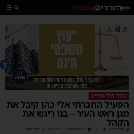
פתח סרג
כבוד של עשייה
הפעיל החברתי אלי כהן קיבל את
מגן ראש העיר – בנו ריגש את
הקהל
מנחם דויטש
07:23
כ׳ בכסלו תשפ״ו (10/12/2025)
תגובה אחת