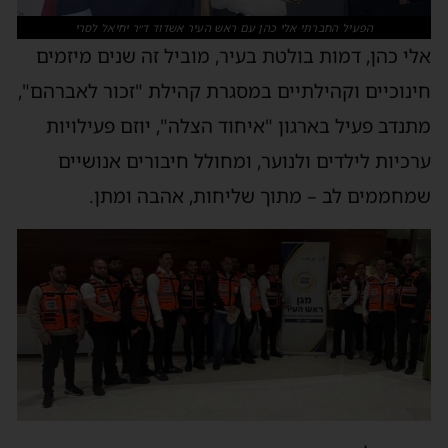
הפעיל החברתי אלי כהן עם ראש העיר אשדוד ד״ר יחיאל לסרי
אלי כהן, דמות בולטת בעיר, מוביל זה שנים מיזמים
חינוכיים וקהילתיים במסגרת קהילת "זכור לאברהם",
מתנדב פעיל בארגון "איחוד הצלה", יוזם פעילויות
ערכיות לילדים ולנוער, ומחולל חיבורים אנושיים
שמחממים לב – מתוך שליחות, אהבה ומתן.