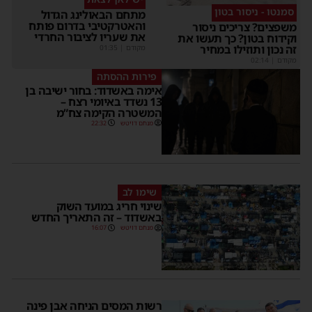
סמנטו - ניסור בטון
מתחם הבאולינג הגדול
והאטרקטיבי בדרום פותח
משפצים? צריכים ניסור
את שעריו לציבור החרדי
וקידוח בטון? כך תעשו את
זה נכון ותוזילו במחיר
מקודם
|
01:35
מקודם
|
02:14
פירות ההסתה
אימה באשדוד: בחור ישיבה בן
13 נשדד באיומי רצח –
המשטרה הקימה צח”מ
מנחם דויטש
22:32
שימו לב
שינוי חריג במועד השוק
באשדוד – זה התאריך החדש
מנחם דויטש
16:07
רשות המסים הניחה אבן פינה