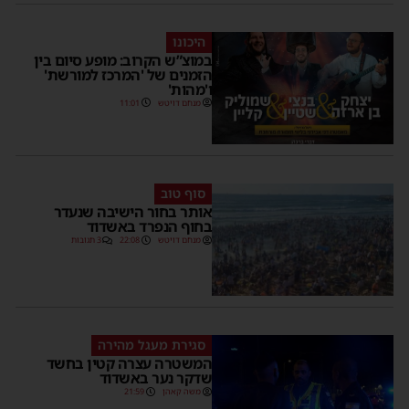
היכונו
במוצ”ש הקרוב: מופע סיום בין
הזמנים של 'המרכז למורשת'
ו'מהות'
מנחם דויטש
11:01
סוף טוב
אותר בחור הישיבה שנעדר
בחוף הנפרד באשדוד
מנחם דויטש
22:08
3 תגובות
סגירת מעגל מהירה
המשטרה עצרה קטין בחשד
שדקר נער באשדוד
משה קאהן
21:59