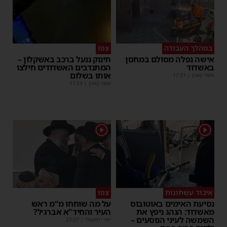
במהלך העבודה
צפו
אישה נפלה מסולם במחסן
תינוק ננעל ברכב באשקלון –
באשדוד
המתנדבים האשדודים חילצו
אותו בשלום
משה קאהן
|
17:31
משה קאהן
|
11:53
1
1
איבוד עשתונות
צפו
נסיעת האימים באוטובוס
על מה שוחחו מ"מ ראש
מאשדוד: הנהג ניפץ את
העיר והחיד"א אברג׳ל?
השמשה לעיני הנוסעים –
יוסי יחזקאלי
|
23:37