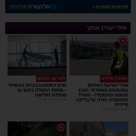
אולי יעניין אותך
1
השעיה מיידית
ליבו שב לפעום
אחרי נסיעת האימים
אדם התמוטט בביתו באשדוד
באוטובוס מאשדוד: הנהג
– כוחות ההצלה ביצעו בו
הושעה מתפקידו – משרד
פעולות החייאה
התחבורה הורה על בדיקה
מנחם דויטש
|
17:35
מיידית
מנחם דויטש
|
17:44
1