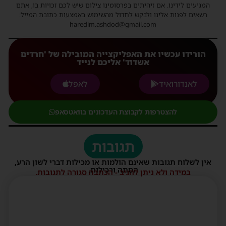
המגיעים לידינו. אם זיהיתים בפרסומינו צילום שיש לכם זכויות בו, אתם
רשאים לפנות אלינו ולבקש לחדול מהשימוש באמצעות כתובת המייל:
haredim.ashdod@gmail.com
הורידו עכשיו את האפליקצייה המובילה של 'חרדים
אשדוד' אליכם לנייד
לאנדורואיד
לאפל
להצטרפות לקבוצת העדכונים בוואטסאפ
תגובות
אין לשלוח תגובות שאינם הולמות או מכילות דברי לשון הרע,
הסתה ורכילות.
במידה ולא ניתן להגיב - הכתבה סגורה לתגובות.