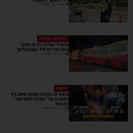
מנחם דויטש
11:10
כל טיפה מצילה
אשדוד מצילה חיים: מוקד
התרמת דם ליד השטיבלאך
משה קאהן
11:05
היכונו
במוצ”ש הקרוב: מופע סיום בין
הזמנים של 'המרכז למורשת'
ו'מהות'
מנחם דויטש
11:01