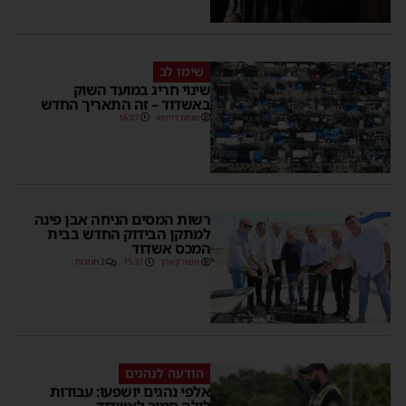
שימו לב
שינוי חריג במועד השוק
באשדוד – זה התאריך החדש
מנחם דויטש
16:07
רשות המסים הניחה אבן פינה
למתקן הבידוק החדש בבית
המכס אשדוד
משה קאהן
15:37
2 תגובות
הודעה לנהגים
אלפי נהגים יושפעו: עבודות
לילה סמוך לאשדוד