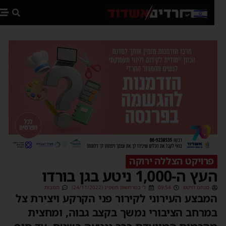
פת
פרויקט הצללה ירוקה
ץ ה-1,000 ניטע בגן בורדו
מנחם דויטש
09:54
ל׳ במרחשוון תשפ״ג (24/11/2022)
תגובות
מבצע העירוני לקירור פני הקרקע ויצירת צל
מרחב הציבורי נמשך בקצב גבוה, ומחצית