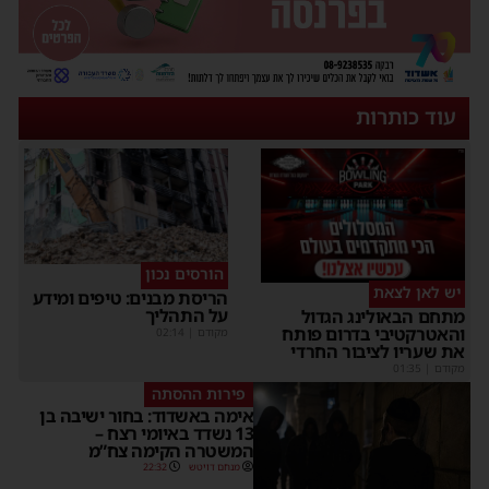
עוד כותרות
הורסים נכון
יש לאן לצאת
הריסת מבנים: טיפים ומידע
על התהליך
תחם הבאולינג הגדול
האטרקטיבי בדרום פותח
מקודם
|
02:14
ת שעריו לציבור החרדי
קודם
|
01:35
פירות ההסתה
אימה באשדוד: בחור ישיבה בן
13 נשדד באיומי רצח –
המשטרה הקימה צח”מ
מנחם דויטש
22:32