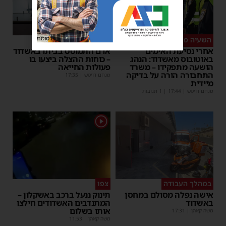
פרסומת
השעיה מיידית
ליבו שב לפעום
אחרי נסיעת האימים
אדם התמוטט בביתו באשדוד
באוטובוס מאשדוד: הנהג
– כוחות ההצלה ביצעו בו
הושעה מתפקידו – משרד
פעולות החייאה
התחבורה הורה על בדיקה
מנחם דויטש
|
17:35
מיידית
מנחם דויטש
|
17:44
| 1 תגובות
1
במהלך העבודה
צפו
אישה נפלה מסולם במחסן
תינוק ננעל ברכב באשקלון –
באשדוד
המתנדבים האשדודים חילצו
אותו בשלום
משה קאהן
|
17:31
משה קאהן
|
11:53