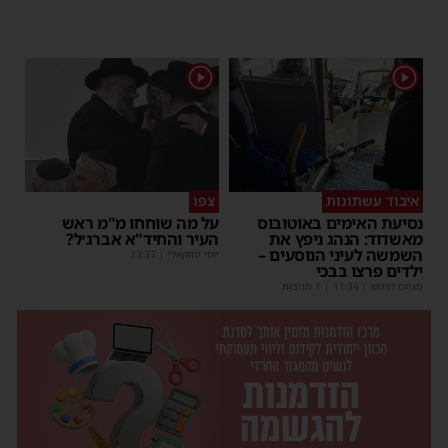
1
1
איבוד עשתונות
צפו
נסיעת האימים באוטובוס
על מה שוחחו מ"מ ראש
מאשדוד: הנהג ניפץ את
העיר והחיד"א אברג׳ל?
השמשה לעיני הנוסעים –
יוסי יחזקאלי
|
23:37
ילדים פרצו בבכי
מנחם דויטש
|
11:34
| 1 תגובות