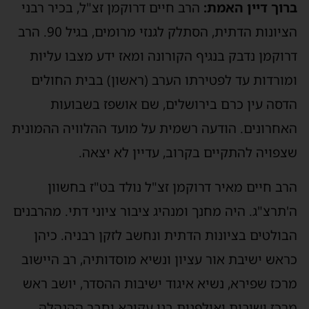
ברוך דיין האמת:
הרב חיים דרוקמן זצ"ל, בכיר רבני
הציונות הדתית, הסתלק לגנזי מרומים, בגיל 90. הרב
דרוקמן נדבק בנגיף הקורונה ומאז ידע מצבו עליות
ומורדות עד לפטירתו הערב (ראשון) בבית החולים
הדסה עין כרם בירושלים, שם אושפז בשבועות
האחרונים. הודעה רשמית על מועד ההלוויה ההמונית
שצפויה להתקיים בקרוב, עדיין לא יצאה.
הרב חיים מאיר דרוקמן זצ"ל נולד בט"ז בחשוון
ה'תרצ"ג. היה מחנך ומנהיג ציבור ציוני דתי. מהרבנים
הבולטים בציונות הדתית ונחשב לזקן רבניה. כיהן
כראש ישיבת אור עציון ונשיא מוסדותיה, רב היישוב
מרכז שפירא, נשיא איגוד ישיבות ההסדר, יושב ראש
מרכז ישיבות ואולפנות בני עקיבא וחבר ההנהלה