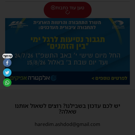
טען עוד כתבות
שיתוף
יש לכם עדכון בשבילנו? רוצים לשאול אותנו
שאלה?
haredim.ashdod@gmail.com