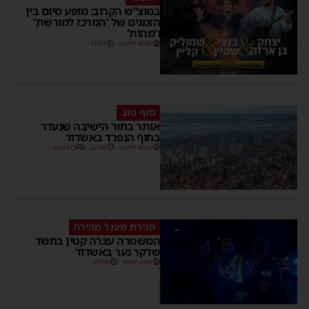
במוצ”ש הקרוב: מופע סיום בין
הזמנים של 'המרכז למורשת'
ו'מהות'
מנחם דויטש
11:01
סוף טוב
אותר בחור הישיבה שנעדר
בחוף הנפרד באשדוד
מנחם דויטש
22:08
3 תגובות
סגירת מעגל מהירה
המשטרה עצרה קטין בחשד
שדקר נער באשדוד
משה קאהן
21:59