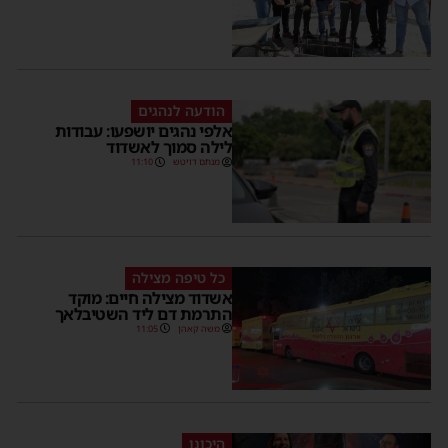
הודעה לנהגים
אלפי נהגים יושפעו: עבודות
לילה סמוך לאשדוד
מנחם דויטש
11:10
כל טיפה מצילה
אשדוד מצילה חיים: מוקד
התרמת דם ליד השטיבלאך
משה קאהן
11:05
היכונו