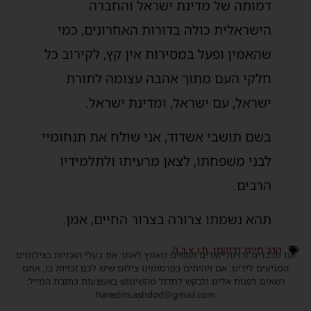
דמותה של מדינת ישראל והחברה
הישראלית כולה בדורות האחרונים, כמי
שהאמין ופעל במסירות אין קץ, לקירוב כל
חלקי העם מתוך אהבה עצומה לתורת
ישראל, עם ישראל, ומדינת ישראל.
בשם תושבי אשדוד, אני שולח את תנחומיי
לבני משפחתו, לצאן מרעיתו ולתלמידיו
הרבים.
תהא נשמתו צרורה בצרור החיים, אמן.
הרב חיים דרוקמן
,
ת.נ.צ.ב.ה.
אנו מכבדים זכויות יוצרים ועושים מאמץ לאתר את בעלי הזכויות בצילומים
המגיעים לידינו. אם זיהיתים בפרסומינו צילום שיש לכם זכויות בו, אתם
רשאים לפנות אלינו ולבקש לחדול מהשימוש באמצעות כתובת המייל:
haredim.ashdod@gmail.com