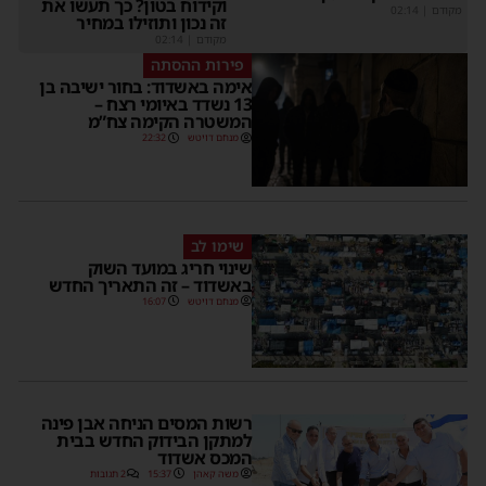
וקידוח בטון? כך תעשו את
מקודם
|
02:14
זה נכון ותוזילו במחיר
מקודם
|
02:14
פירות ההסתה
אימה באשדוד: בחור ישיבה בן
13 נשדד באיומי רצח –
המשטרה הקימה צח”מ
מנחם דויטש
22:32
שימו לב
שינוי חריג במועד השוק
באשדוד – זה התאריך החדש
מנחם דויטש
16:07
רשות המסים הניחה אבן פינה
למתקן הבידוק החדש בבית
המכס אשדוד
משה קאהן
15:37
2 תגובות