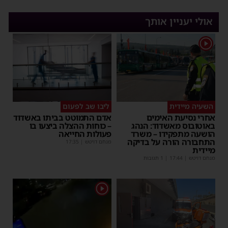
אולי יעניין אותך
1
השעיה מיידית
ליבו שב לפעום
אחרי נסיעת האימים
אדם התמוטט בביתו באשדוד
באוטובוס מאשדוד: הנהג
– כוחות ההצלה ביצעו בו
הושעה מתפקידו – משרד
פעולות החייאה
התחבורה הורה על בדיקה
מנחם דויטש
|
17:35
מיידית
מנחם דויטש
|
17:44
| 1 תגובות
1