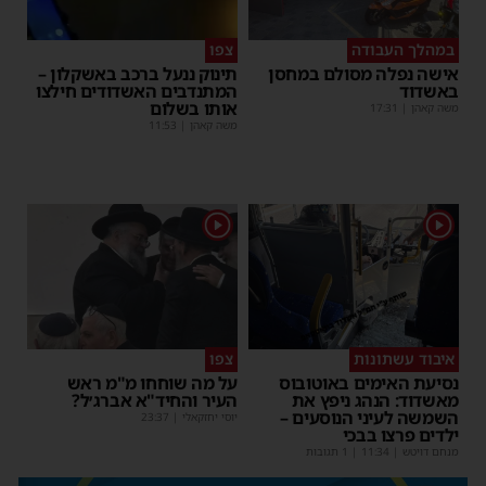
במהלך העבודה
צפו
אישה נפלה מסולם במחסן
תינוק ננעל ברכב באשקלון –
באשדוד
המתנדבים האשדודים חילצו
אותו בשלום
משה קאהן
|
17:31
משה קאהן
|
11:53
1
1
איבוד עשתונות
צפו
נסיעת האימים באוטובוס
על מה שוחחו מ"מ ראש
מאשדוד: הנהג ניפץ את
העיר והחיד"א אברג׳ל?
השמשה לעיני הנוסעים –
יוסי יחזקאלי
|
23:37
ילדים פרצו בבכי
מנחם דויטש
|
11:34
| 1 תגובות