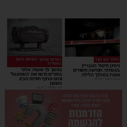
בתוך זמן קצר
המיזם שהפך לשיחת היום
באשדוד
ניסיון חיסול העבריין
במשך 15 שעות: אלפי
באשדוד: חמישה חשודים
בחורים גדשו את 'השטעטל'
נעצרו במהלך הלילה
ונהנו מרצף חוויות סביב
מנחם דויטש
|
07:35
השעון
יוסי יחזקאלי
|
06:59