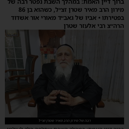
ברוך דיין האמת: במהלך השבת נפטר רבה של
מירון הרב מאיר שטרן זצ״ל, כשהוא בן 86
בפטירתו • אביו של גאב״ד מאורי אור אשדוד
הרה״צ רבי אלעזר שטרן
רבה של מירון הרב מאיר שטרן זצ״ל