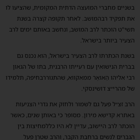
בשניים מחברי המועצה הדתית המקומית, שהציעו לו
את תפקיד רבהמושב. לאחר תקופה קצרה בשנת
תשי"ט הוכתר לרב המושב, ונחשב באותם ימים לרב
הצעיר ביותר בישראל.
בשנת הכתרתו לרב הצעיר בישראל, הוא נכנס גם
בברית הנישואין עם רעייתו הרבנית, בתו של הגאון
רבי אליהו הַאואֶר ממאקווא, שהתגוררבחיפה, תלמידו
של מהרי״צ דושינסקי.
הרב זצ״ל פעל גם לשמור ולחזק את גדרי הצניעות
באתרא קדישא מירון. מסופר כי באותן שנים, כאשר
הוכתר לרב היישוב, עדיין לא היו כללמחיצות בין
הגברים לנשים ברחבת הקבר, והרב שטרן פעל