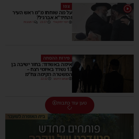
צפו
1
על מה שוחחו מ"מ ראש העיר
והחיד"א אברג׳ל?
יוסי יחזקאלי
23:37
1 תגובות
פירות ההסתה
אימה באשדוד: בחור ישיבה בן
13 נשדד באיומי רצח –
המשטרה הקימה צח”מ
מנחם דויטש
22:32
טען עוד כתבות