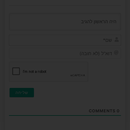
שם*
דוא"ל
(לא
חובה
COMMENTS
0