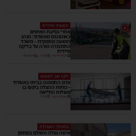
השעיה מיידית
1
אחרי נסיעת האימים
באוטובוס מאשדוד: הנהג
הושעה מתפקידו – משרד
התחבורה הורה על בדיקה
מיידית
מנחם דויטש
17:44
4 תגובות
ליבו שב לפעום
אדם התמוטט בביתו באשדוד
– כוחות ההצלה ביצעו בו
פעולות החייאה
מנחם דויטש
17:35
במהלך העבודה
אישה נפלה מסולם במחסן