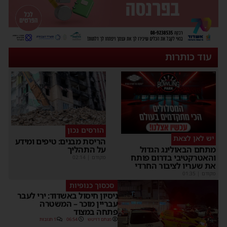
עוד כותרות
הורסים נכון
יש לאן לצאת
הריסת מבנים: טיפים ומידע
על התהליך
מתחם הבאולינג הגדול
והאטרקטיבי בדרום פותח
מקודם
|
02:14
את שעריו לציבור החרדי
מקודם
|
01:35
סכסוך כנופיות
ניסיון חיסול באשדוד: ירי לעבר
עבריין מוכר – המשטרה
פתחה במצוד
מנחם דויטש
06:54
1 תגובות