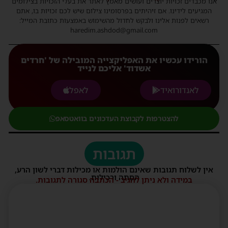
אנו מכבדים זכויות יוצרים ועושים מאמץ לאתר את בעלי הזכויות בצילומים
המגיעים לידינו. אם זיהיתים בפרסומינו צילום שיש לכם זכויות בו, אתם
רשאים לפנות אלינו ולבקש לחדול מהשימוש באמצעות כתובת המייל:
haredim.ashdod@gmail.com
הורידו עכשיו את האפליקצייה המובילה של 'חרדים
אשדוד' אליכם לנייד
לאנדורואיד
לאפל
להצטרפות לקבוצת העדכונים בוואטסאפ
תגובות
אין לשלוח תגובות שאינם הולמות או מכילות דברי לשון הרע,
הסתה ורכילות.
במידה ולא ניתן להגיב - הכתבה סגורה לתגובות.