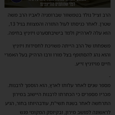
הרב זצ״ל נולד בטמשוור שברומניה לאביו הרב משה
שטרן. לאחר כניסתו לעול התורה והמצוות בגיל 13,
הוא עלה לארה״ק ולמד בישיבתסערט ויז׳ניץ בחיפה.
משפחתו של הרב הייתה משויכת לחסידות ויז׳ניץ
והוא נהג להסתופף בצל מורו ורבו הרה״ק בעל האמרי
חיים מויז׳ניץ זי״ע.
-
מספר שנים לאחר עלותו לארץ, הוא הוסמך לרבנות.
מכריו מספרים כי הכתרתו לרבנות היישוב במירון
התרחשה לאחר בשנת תשי"ח, עודבהיותו בחור, הגיע
לראשונה למושב מירון, ובקיוסק המקומי פגש