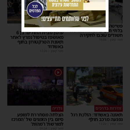
פרסומת
פשיטה על בית הימורים
כלי מסוכן
בלתי חוקי באשדוד: חמישה
עדכון מבית החולים: בן 6
חשודים עוכבו לחקירה
מאושפז בטיפול נמרץ לאחר
משה קאהן
|
16:06
תאונת הטרקטורון בחוף
באשדוד
משה קאהן
|
12:26
1
זהירות בדרכים
גלריה
תאונה באשדוד: הולכת רגל
הצלחה מסחררת למופע
נפגעה מרכב חולף
סיום בין הזמנים של 'המרכז
למורשת' ו'מהות'
משה קאהן
|
12:22
משה קאהן
|
09:34