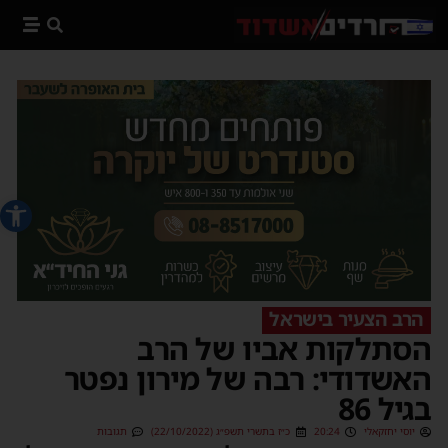
פתח סרג
הרב הצעיר בישראל
הסתלקות אביו של הרב
האשדודי: רבה של מירון נפטר
בגיל 86
יוסי יחזקאלי
20:24
כ״ז בתשרי תשפ״ג (22/10/2022)
תגובות