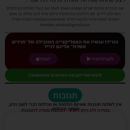
אנו מכבדים זכויות יוצרים ועושים מאמץ לאתר את בעלי הזכויות בצילומים
המגיעים לידינו. אם זיהיתים בפרסומינו צילום שיש לכם זכויות בו, אתם
רשאים לפנות אלינו ולבקש לחדול מהשימוש באמצעות כתובת המייל:
haredim.ashdod@gmail.com
הורידו עכשיו את האפליקצייה המובילה של 'חרדים
אשדוד' אליכם לנייד
לאנדורואיד
לאפל
להצטרפות לקבוצת העדכונים בוואטסאפ
תגובות
אין לשלוח תגובות שאינם הולמות או מכילות דברי לשון הרע,
הסתה ורכילות.
במידה ולא ניתן להגיב - הכתבה סגורה לתגובות.