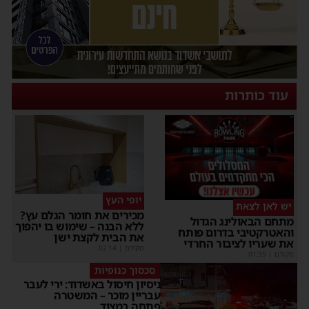
עוד כותרות
יופי העץ
יש לאן לצאת
מכירים את חומר הגלם עץ?
מתחם הבאולינג הגדול
ללא הבנה – שימוש בו יהפוך
והאטרקטיבי בדרום פותח
את הבית לקצת ישן
את שעריו לציבור החרדי
מקודם
|
02:14
מקודם
|
01:35
סכסוך כנופיות
ניסיון חיסול באשדוד: ירי לעבר
עבריין מוכר – המשטרה
פתחה במצוד