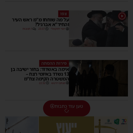
צפו
1
על מה שוחחו מ"מ ראש העיר
והחיד"א אברג׳ל?
יוסי יחזקאלי
23:37
1 תגובות
פירות ההסתה
אימה באשדוד: בחור ישיבה בן
13 נשדד באיומי רצח –
המשטרה הקימה צח”מ
מנחם דויטש
22:32
טען עוד כתבות