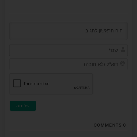
שם*
דוא"ל
(לא
חובה
COMMENTS
0