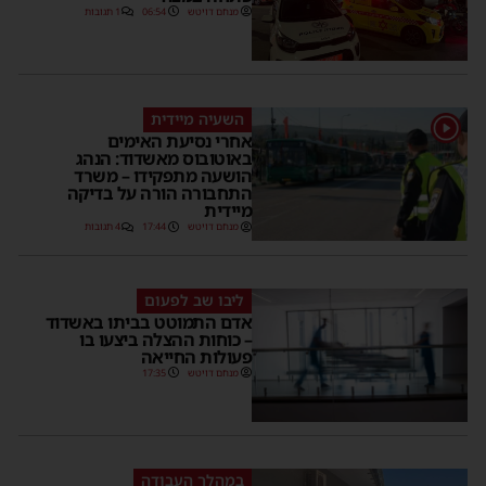
מנחם דויטש
06:54
1 תגובות
השעיה מיידית
1
אחרי נסיעת האימים
באוטובוס מאשדוד: הנהג
הושעה מתפקידו – משרד
התחבורה הורה על בדיקה
מיידית
מנחם דויטש
17:44
4 תגובות
ליבו שב לפעום
אדם התמוטט בביתו באשדוד
– כוחות ההצלה ביצעו בו
פעולות החייאה
מנחם דויטש
17:35
במהלך העבודה