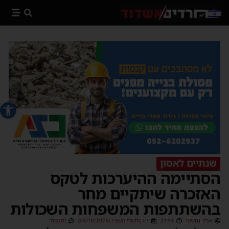
פתח סרג
שנתיים לאסון
הסתיימה ההיערכות לטקס
האזכרה שיתקיים מחר
בהשתתפות המשפחות השכולות
אביב נחשוני
21:53
י״ג בתשרי תשפ״ו (05/10/2025)
תגובות