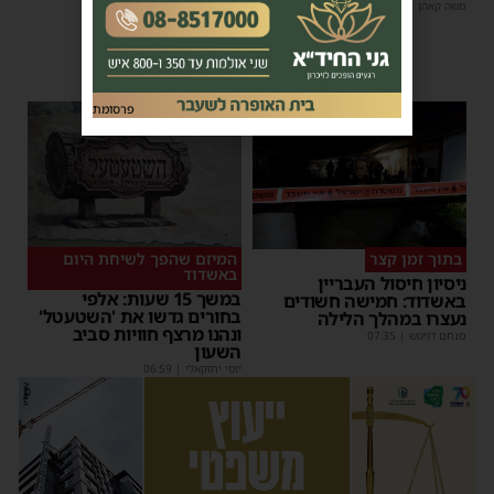
למורשת' ו'מהות'
משה קאהן
|
12:22
משה קאהן
|
09:34
פרסומת
בתוך זמן קצר
המיזם שהפך לשיחת היום
באשדוד
ניסיון חיסול העבריין
במשך 15 שעות: אלפי
באשדוד: חמישה חשודים
בחורים גדשו את 'השטעטל'
נעצרו במהלך הלילה
ונהנו מרצף חוויות סביב
מנחם דויטש
|
07:35
השעון
יוסי יחזקאלי
|
06:59