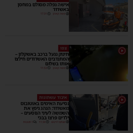
אישה נפלה מסולם במחסן
באשדוד
משה קאהן
17:31
צפו
1
תינוק ננעל ברכב באשקלון –
המתנדבים האשדודים חילצו
אותו בשלום
משה קאהן
11:53
איבוד עשתונות
1
נסיעת האימים באוטובוס
מאשדוד: הנהג ניפץ את
השמשה לעיני הנוסעים –
ילדים פרצו בבכי
מנחם דויטש
11:34
1 תגובות