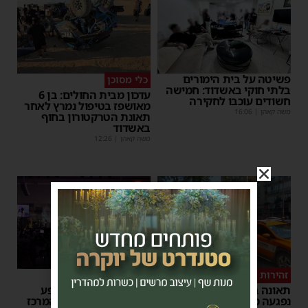
פשיטה על בית הימורים
כלי מסוכן
בלתי חוקי באשדוד: חמישה
עדכון מבית החולים: בן 6
חשודים עוכבו לחקירה
מאושפז בטיפול נמרץ לאחר
משה קאהן
|
16:06
תאונת הטרקטורון בחוף
באשדוד
משה קאהן
|
12:26
1
זהירות בדרכים
גלריה
תאונה באשדוד: הולכת רגל
הצלחה מסחררת למופע
נפגעה מרכב חולף
סיום בין הזמנים של 'המרכז