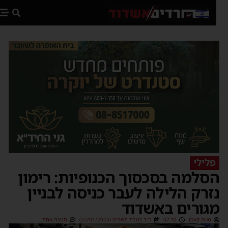
פת
פלילי
סלמה בסכסוך הכנופיות: רימון
זרק הלילה לעבר כניסה לבניין
גורים באשדוד
משה קאהן
07:10
כ״ב בטבת תשפ״ה (22/01/2025)
תגובה אחת