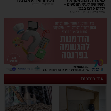
מאשדוד: הנהג ניפץ את
העיר והחיד"א אברג׳ל?
השמשה לעיני הנוסעים –
יוסי יחזקאלי
|
23:37
ילדים פרצו בבכי
מנחם דויטש
|
11:34
| 1 תגובות
עוד כותרות