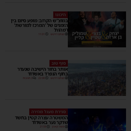
היכונו
במוצ”ש הקרוב: מופע סיום בין
הזמנים של 'המרכז למורשת'
ו'מהות'
מנחם דויטש
11:01
סוף טוב
אותר בחור הישיבה שנעדר
בחוף הנפרד באשדוד
מנחם דויטש
22:08
3 תגובות
סגירת מעגל מהירה
המשטרה עצרה קטין בחשד
שדקר נער באשדוד
משה קאהן
21:59