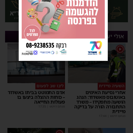
אולי יעניין אותך
1
פרסומת
השעיה מיידית
ליבו שב לפעום
אחרי נסיעת האימים
אדם התמוטט בביתו באשדוד
באוטובוס מאשדוד: הנהג
– כוחות ההצלה ביצעו בו
הושעה מתפקידו – משרד
פעולות החייאה
התחבורה הורה על בדיקה
מנחם דויטש
|
17:35
מיידית
מנחם דויטש
|
17:44