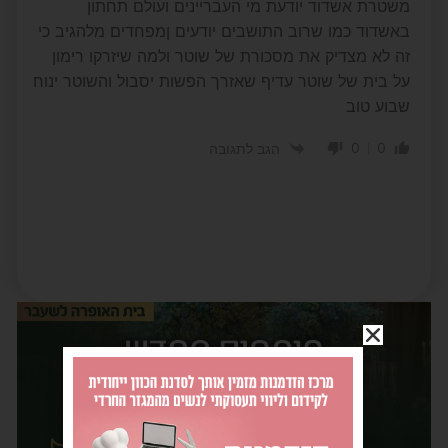
משטרת אשדוד יודעת מי העבריינים ועולם תחתון
באשדוד כמו שרוב התושבים יודעים ןמפחדים מלהגיב כי
זה לא מצדיק את מסכורת של שוטר ולמה שיזרקו רימון
על בית של שוטר עדיף שאזרך הפשות יסבול והשוטר ינוח
שבוע טוב
0
0
הגב לתגובה