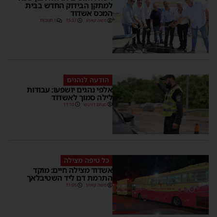
למתקן הבידוק החדש בבית
המכס אשדוד
משה קאהן
15:37
1 תגובות
הודעה לנהגים
אלפי נהגים יושפעו: עבודות
לילה סמוך לאשדוד
מנחם דויטש
11:10
כל טיפה מצילה
אשדוד מצילה חיים: מוקד
התרמת דם ליד השטיבלאך
משה קאהן
11:05