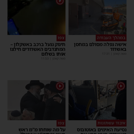
1
במהלך העבודה
צפו
אישה נפלה מסולם במחסן
תינוק ננעל ברכב באשקלון –
באשדוד
המתנדבים האשדודים חילצו
אותו בשלום
משה קאהן
|
17:31
משה קאהן
|
11:53
1
1
איבוד עשתונות
צפו
נסיעת האימים באוטובוס
על מה שוחחו מ"מ ראש