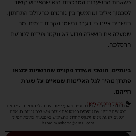
שאחת ההשערות המרכזיות היא שהאירוע קשור
סכסוך אלים ומתמשך בין גורמים מהעולם התחתון.
ושבים ציינו כי בעבר נרשמו מקרים דומים, מה
מעלה את השאלה מדוע לא ננקטו צעדים למניעת
הסלמה.
ינתיים, תושבי אשדוד מקווים שהרשויות ימצאו
תרון מהיר לגל האלימות שמאיים על שגרת
ייהם.
סכסוך כנופיות
,
רימון
נו מכבדים זכויות יוצרים ועושים מאמץ לאתר את בעלי הזכויות בצילומים
המגיעים לידינו. אם זיהיתים בפרסומינו צילום שיש לכם זכויות בו, אתם
רשאים לפנות אלינו ולבקש לחדול מהשימוש באמצעות כתובת המייל:
haredim.ashdod@gmail.com