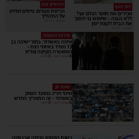
הורסים נכון
יופי העץ
הריסת מבנים: טיפים ומידע
כירים את חומר הגלם עץ?
על התהליך
לא הבנה – שימוש בו יהפוך
מקודם
|
02:14
ת הבית לקצת ישן
קודם
|
02:14
פירות ההסתה
אימה באשדוד: בחור ישיבה בן
13 נשדד באיומי רצח –
המשטרה הקימה צח”מ
מנחם דויטש
22:32
שימו לב
שינוי חריג במועד השוק
באשדוד – זה התאריך החדש
מנחם דויטש
16:07
רשות המסים הניחה אבן פינה