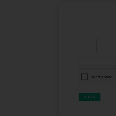
דוא"ל
(לא
חובה)