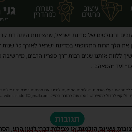
ים והבולטים של מדינת ישראל, שהציונות היתה דת קדוש
ק את הלך הרוח התקופתי במדינת ישראל לאורך כל שנות 
ך ללוות אותנו שנים רבות דרך ספריו הרבים, מ״השיבה מ
ו״ ועד ״המאהב״.
 לאתר את בעלי הזכויות בצילומים המגיעים לידינו. אם זיהיתים בפרסומינו צילום 
ו ולבקש לחדול מהשימוש באמצעות כתובת המייל: haredim.ashdod@gmail.com
תגובות
גובות שאינם הולמות או מכילות דברי לשון הרע, הסת
במידה ולא ניתן להגיב - הכתבה סגורה לתגובות.