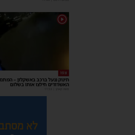
1
צפו
תינוק ננעל ברכב באשקלון – המתנד
האשדודים חילצו אותו בשלום
משה קאהן
|
11:53