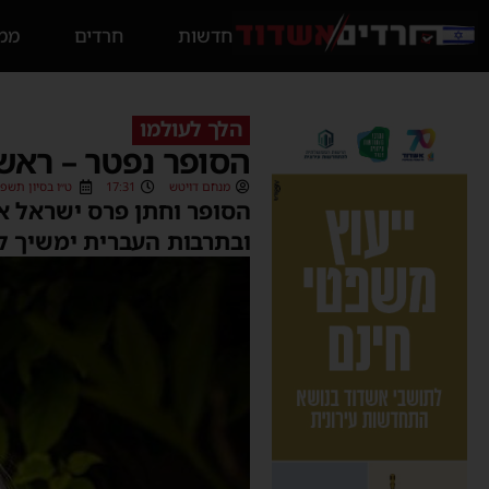
חדשות
חרדים
ממס
הלך לעולמו
הסופר נפטר – ראש
מנחם דויטש
17:31
ט״ו בסיון תשפ״ב (6/2022
הסופר וחתן פרס ישראל א
ובתרבות העברית ימשיך לל