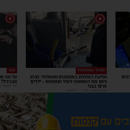
1
1
איבוד עשתונות
צפו
בים
נסיעת האימים באוטובוס מאשדוד: הנהג
על מה שו
ניפץ את השמשה לעיני הנוסעים – ילדים
אברג׳ל?
פרצו בבכי
יוסי יחזקאלי
|
מנחם דויטש
|
11:34
| 1 תגובות