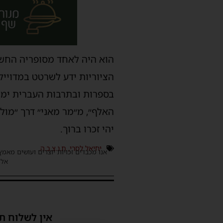
הוא היה לאחד מסופריה החשוב
הציוריות ידע לשרטט במדויי
בספרות ובתרבות העברית ימשי
האלף״, מ״מר מאני״ דרך ״מולכ
יהי זכרו ברוך.
יחיאל לסרי
,
ת.נ.צ.ב.ה.
אנו מכבדים זכויות יוצרים ועושים מאמץ
אלינ
אין לשלוח ת