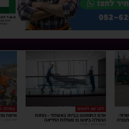
ליבו שב לפעום
במהלך ה
דוד:
אדם התמוטט בביתו באשדוד – כוחות
אישה נפל
חבורה
ההצלה ביצעו בו פעולות החייאה
משה קאהן
|
1
מנחם דויטש
|
17:35