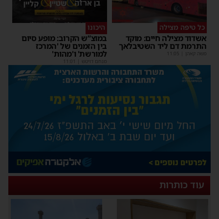
כל טיפה מצילה
היכונו
אשדוד מצילה חיים: מוקד
במוצ”ש הקרוב: מופע סיום
התרמת דם ליד השטיבלאך
בין הזמנים של 'המרכז
למורשת' ו'מהות'
משה קאהן
|
11:05
מנחם דויטש
|
11:01
עוד כותרות