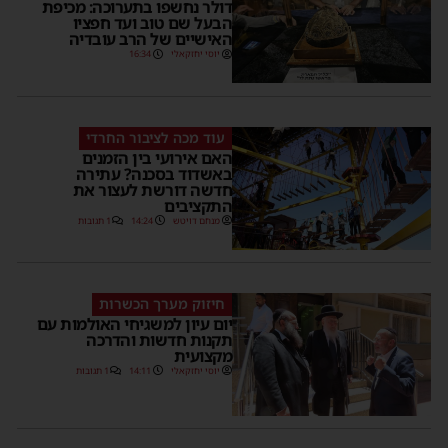
דולר נחשפו בתערוכה: מכיפת
הבעל שם טוב ועד חפציו
האישיים של הרב עובדיה
יוסי יחזקאלי
16:34
עוד מכה לציבור החרדי
האם אירועי בין הזמנים
באשדוד בסכנה? עתירה
חדשה דורשת לעצור את
התקציבים
מנחם דויטש
14:24
1 תגובות
חיזוק מערך הכשרות
יום עיון למשגיחי האולמות עם
תקנות חדשות והדרכה
מקצועית
יוסי יחזקאלי
14:11
1 תגובות