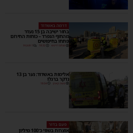
דרמה באשדוד
בחור ישיבה בן 15 נעדר
מהחוף הנפרד – כוחות החירום
פתחו בחיפושים
מנחם דויטש
18:32
1 תגובות
אלימות באשדוד: נער בן 13
נדקר ברגלו
משה קאהן
18:04
פעם בדור
אוצרות בשווי כ־100 מיליון