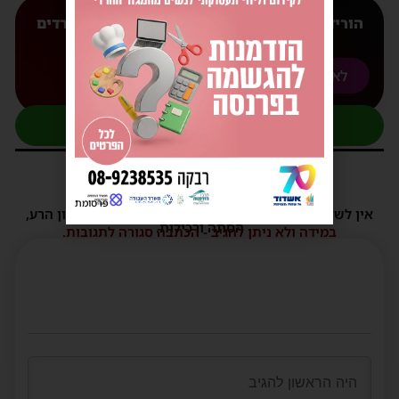
הורידו עכשיו את האפליקצייה המובילה של 'חרדים
אשדוד' אליכם לנייד
לאנדורואיד
לאפל
להצטרפות לקבוצת העדכונים בוואטסאפ
תגובות
פרסומת
אין לשלוח תגובות שאינם הולמות או מכילות דברי לשון הרע,
הסתה ורכילות.
במידה ולא ניתן להגיב - הכתבה סגורה לתגובות.