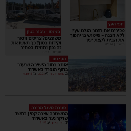
יופי העץ
מכירים את חומר הגלם עץ?
סמנטו - ניסור בטון
ללא הבנה – שימוש בו יהפוך
משפצים? צריכים ניסור
את הבית לקצת ישן
וקידוח בטון? כך תעשו את
מקודם
|
02:14
זה נכון ותוזילו במחיר
מקודם
|
02:14
סוף טוב
אותר בחור הישיבה שנעדר
בחוף הנפרד באשדוד
מנחם דויטש
22:08
3 תגובות
סגירת מעגל מהירה
המשטרה עצרה קטין בחשד
שדקר נער באשדוד
משה קאהן
21:59