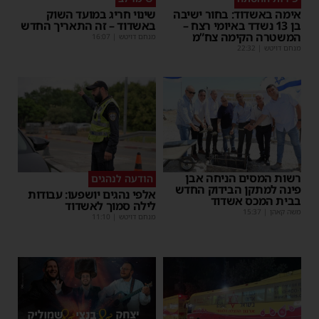
אימה באשדוד: בחור ישיבה
שינוי חריג במועד השוק
בן 13 נשדד באיומי רצח –
באשדוד – זה התאריך החדש
המשטרה הקימה צח”מ
מנחם דויטש
|
16:07
מנחם דויטש
|
22:32
רשות המסים הניחה אבן
הודעה לנהגים
פינה למתקן הבידוק החדש
אלפי נהגים יושפעו: עבודות
בבית המכס אשדוד
לילה סמוך לאשדוד
משה קאהן
|
15:37
מנחם דויטש
|
11:10