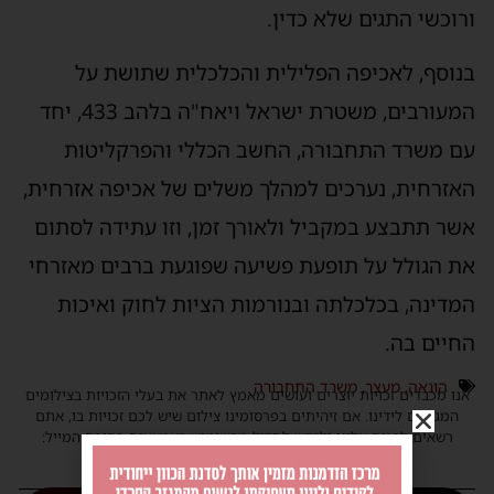
ורוכשי התגים שלא כדין.
בנוסף, לאכיפה הפלילית והכלכלית שתושת על
המעורבים, משטרת ישראל ויאח"ה בלהב 433, יחד
עם משרד התחבורה, החשב הכללי והפרקליטות
האזרחית, נערכים למהלך משלים של אכיפה אזרחית,
אשר תתבצע במקביל ולאורך זמן, וזו עתידה לסתום
את הגולל על תופעת פשיעה שפוגעת ברבים מאזרחי
המדינה, בכלכלתה ובנורמות הציות לחוק ואיכות
החיים בה.
הונאה
,
מעצר
,
משרד התחבורה
אנו מכבדים זכויות יוצרים ועושים מאמץ לאתר את בעלי הזכויות בצילומים
המגיעים לידינו. אם זיהיתים בפרסומינו צילום שיש לכם זכויות בו, אתם
רשאים לפנות אלינו ולבקש לחדול מהשימוש באמצעות כתובת המייל:
haredim.ashdod@gmail.com