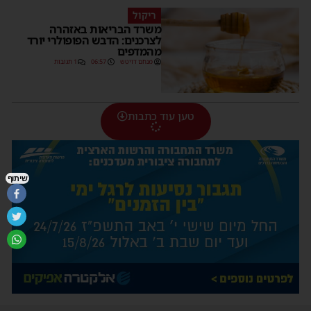
ריקול
משרד הבריאות באזהרה
לצרכנים: הדבש הפופולרי יורד
מהמדפים
מנחם דויטש
06:57
1 תגובות
טען עוד כתבות
שיתוף