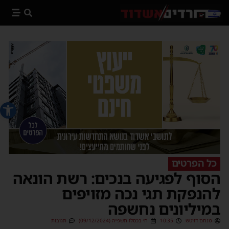
פתח סרג
כל הפרטים
הסוף לפגיעה בנכים: רשת הונאה
להנפקת תגי נכה מזויפים
במיליונים נחשפה
מנחם דויטש
10:35
ח׳ בכסלו תשפ״ה (09/12/2024)
תגובות