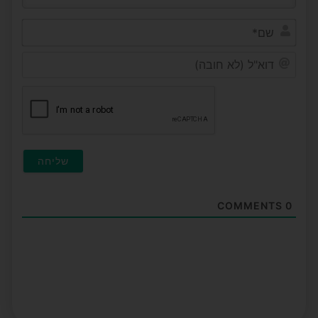
שם*
דוא"ל
(לא
חובה
COMMENTS
0