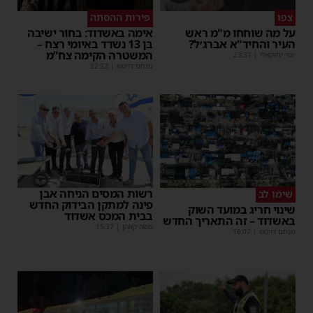
צפו
פירות ההסתה
על מה שוחחו מ"מ ראש
אימה באשדוד: בחור ישיבה
העיר והחיד"א אברג׳ל?
בן 13 נשדד באיומי רצח –
המשטרה הקימה צח”מ
יוסי יחזקאלי
|
23:37
מנחם דויטש
|
22:32
רשות המסים הניחה אבן
שימו לב
פינה למתקן הבידוק החדש
שינוי חריג במועד השוק
בבית המכס אשדוד
באשדוד – זה התאריך החדש
משה קאהן
|
15:37
מנחם דויטש
|
16:07