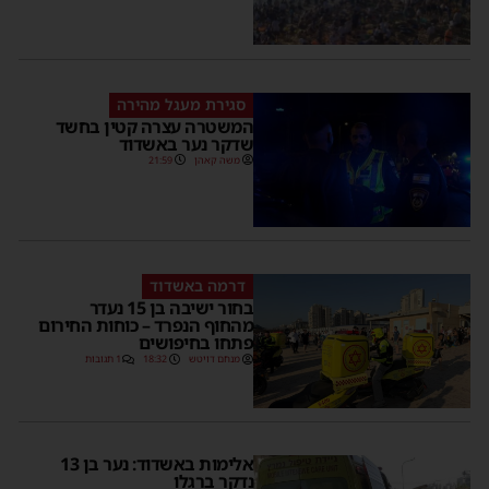
סגירת מעגל מהירה
המשטרה עצרה קטין בחשד
שדקר נער באשדוד
משה קאהן
21:59
דרמה באשדוד
בחור ישיבה בן 15 נעדר
מהחוף הנפרד – כוחות החירום
פתחו בחיפושים
מנחם דויטש
18:32
1 תגובות
אלימות באשדוד: נער בן 13
נדקר ברגלו