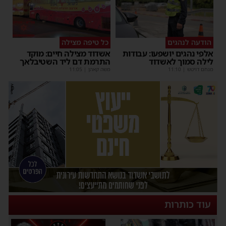
הודעה לנהגים
כל טיפה מצילה
אלפי נהגים יושפעו: עבודות
אשדוד מצילה חיים: מוקד
לילה סמוך לאשדוד
התרמת דם ליד השטיבלאך
מנחם דויטש
|
11:10
משה קאהן
|
11:05
עוד כותרות