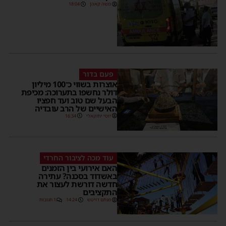
משה קאהן
18:04
פעם בדור
אוצרות בשווי כ־100 מיליון
דולר נחשפו בתערוכה: מכיפת
הבעל שם טוב ועד חפציו
האישיים של הרב עובדיה
יוסי יחזקאלי
16:34
עוד מכה לציבור החרדי
האם אירועי בין הזמנים
באשדוד בסכנה? עתירה
חדשה דורשת לעצור את
התקציבים
מנחם דויטש
14:24
1 תגובות