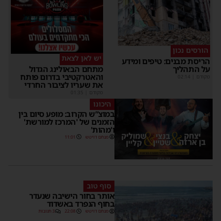
הורסים נכון
יש לאן לצאת
ריסת מבנים: טיפים ומידע
ל התהליך
מתחם הבאולינג הגדול
והאטרקטיבי בדרום פותח
קודם
|
02:14
את שעריו לציבור החרדי
מקודם
|
01:35
היכונו
במוצ”ש הקרוב: מופע סיום בין
הזמנים של 'המרכז למורשת'
ו'מהות'
מנחם דויטש
11:01
סוף טוב
אותר בחור הישיבה שנעדר
בחוף הנפרד באשדוד
מנחם דויטש
22:08
3 תגובות