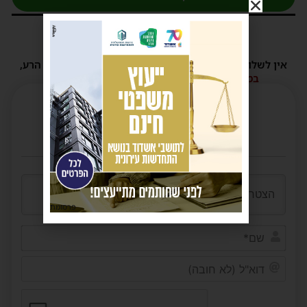
3 תגובות
אין לשלוח תגובות שאינם הולמות או מכילות דברי לשון הרע,
הסתה ורכילות.
במידה ולא ניתן להגיב - הכתבה סגורה לתגובות.
פרסומת
שם*
דוא"ל
(לא
חובה)