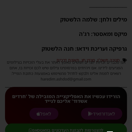
_______________
ילים ולחן: שלמה הלשטוק
יקס ומאסטר: רג'ה
רפיקה ועריכת וידאו: חנה הלשטוק
חנוכה תשפ"ג
,
מגזין חג
,
תאונת דרכים
נו מכבדים זכויות יוצרים ועושים מאמץ לאתר את בעלי הזכויות בצילומים
המגיעים לידינו. אם זיהיתים בפרסומינו צילום שיש לכם זכויות בו, אתם
רשאים לפנות אלינו ולבקש לחדול מהשימוש באמצעות כתובת המייל:
haredim.ashdod@gmail.com
הורידו עכשיו את האפליקצייה המובילה של 'חרדים
אשדוד' אליכם לנייד
לאנדורואיד
לאפל
להצטרפות לקבוצת העדכונים בוואטסאפ