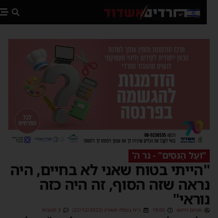
פת
"ועַל הַנִּסִּים" - נר ה'
הייתי בטוח שאני לא בחיים, היה
ראה שזה הסוף, זה היה כזה
וראי"
מנחם דויטש
18:00
כ״ח בכסלו תשפ״ג (22/12/2022)
3 תגובות