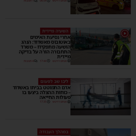
מנחם דויטש
06:54
1 תגובות
השעיה מיידית
1
אחרי נסיעת האימים
באוטובוס מאשדוד: הנהג
הושעה מתפקידו – משרד
התחבורה הורה על בדיקה
מיידית
מנחם דויטש
17:44
4 תגובות
ליבו שב לפעום
אדם התמוטט בביתו באשדוד
– כוחות ההצלה ביצעו בו
פעולות החייאה
מנחם דויטש
17:35
במהלך העבודה