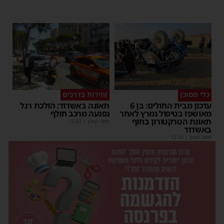
כלי מסוכן
זהירות בדרכים
עדכון מבית החולים: בן 6
תאונה באשדוד: הולכת רגל
מאושפז בטיפול נמרץ לאחר
נפגעה מרכב חולף
תאונת הטרקטורון בחוף
משה קאהן
|
12:22
באשדוד
משה קאהן
|
12:26