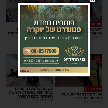
אסונות בין הזמנים
מאירים את השבת
"אני מתחנן": קריאתו
בכל רחבי העיר: המיזם
הכאובה של רב העיר אשדוד
המדליק של המועצה הדתית
באשדוד
יוסי יחזקאלי
|
18:35
יוסי יחזקאלי
|
18:31
1
פרסומת
פשיטה על בית הימורים
מצילי חיים
בלתי חוקי באשדוד: חמישה
150 מנות דם נתרמו בערב
חשודים עוכבו לחקירה
התרמה באשדוד
משה קאהן
|
16:06
משה קאהן
|
18:25