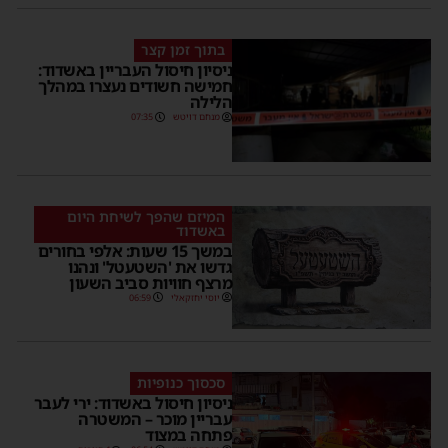
בתוך זמן קצר
ניסיון חיסול העבריין באשדוד:
חמישה חשודים נעצרו במהלך
הלילה
מנחם דויטש
07:35
המיזם שהפך לשיחת היום
באשדוד
במשך 15 שעות: אלפי בחורים
גדשו את 'השטעטל' ונהנו
מרצף חוויות סביב השעון
יוסי יחזקאלי
06:59
סכסוך כנופיות
ניסיון חיסול באשדוד: ירי לעבר
עבריין מוכר – המשטרה
פתחה במצוד