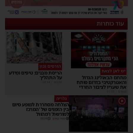
עוד כותרות
הורסים נכון
יש לאן לצאת
הריסת מבנים: טיפים ומידע
על התהליך
מתחם הבאולינג הגדול
והאטרקטיבי בדרום פותח
מקודם
|
02:14
את שעריו לציבור החרדי
מקודם
|
01:35
גלריה
1
הצלחה מסחררת למופע סיום
בין הזמנים של 'המרכז
למורשת' ו'מהות'
משה קאהן
09:34