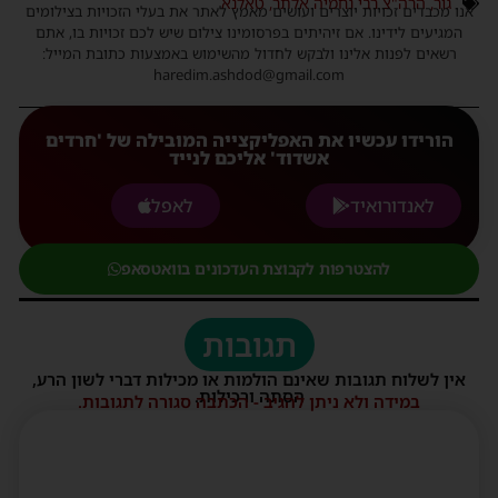
גור
,
הרה"צ רבי נחמיה אלתר
,
טאלנא
אנו מכבדים זכויות יוצרים ועושים מאמץ לאתר את בעלי הזכויות בצילומים
המגיעים לידינו. אם זיהיתים בפרסומינו צילום שיש לכם זכויות בו, אתם
רשאים לפנות אלינו ולבקש לחדול מהשימוש באמצעות כתובת המייל:
haredim.ashdod@gmail.com
הורידו עכשיו את האפליקצייה המובילה של 'חרדים
אשדוד' אליכם לנייד
לאנדורואיד
לאפל
להצטרפות לקבוצת העדכונים בוואטסאפ
תגובות
אין לשלוח תגובות שאינם הולמות או מכילות דברי לשון הרע,
הסתה ורכילות.
במידה ולא ניתן להגיב - הכתבה סגורה לתגובות.