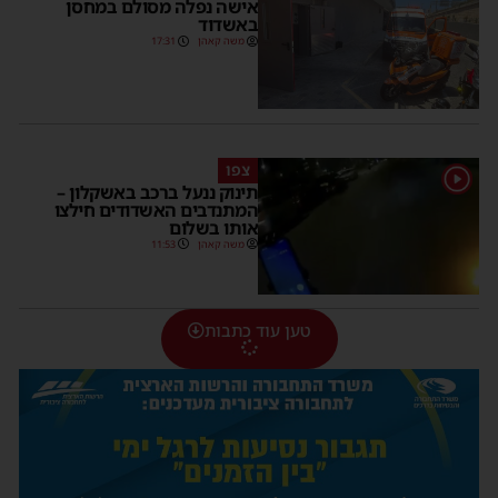
אישה נפלה מסולם במחסן
באשדוד
משה קאהן
17:31
צפו
1
תינוק ננעל ברכב באשקלון –
המתנדבים האשדודים חילצו
אותו בשלום
משה קאהן
11:53
טען עוד כתבות