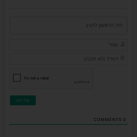
שם*
דוא"ל
(לא
חובה
COMMENTS
0