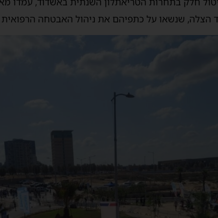
טול חלק בתחרות הטריאתלון השנתית באשדוד, עמדו מא
ד הצלה, שנשאו על כתפיהם את ניהול האבטחה הרפואית 