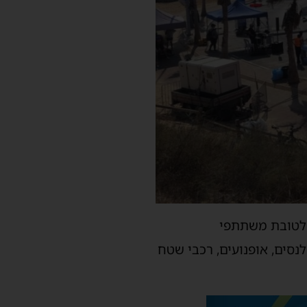
אית רחבה לטובת משתתפי
סים, אופנועים, רכבי שטח