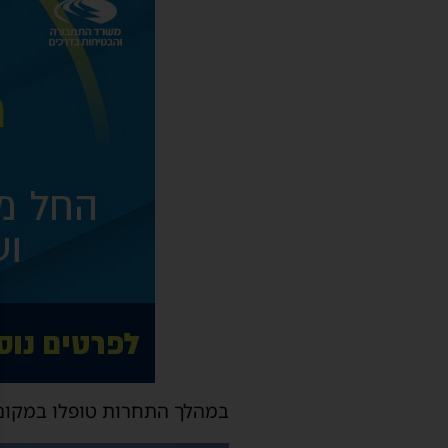
במהלך התחרות טופלו במקום 7 נפגעים במצב קל, ואדם נוסף פונה להמשך טיפול בבית החולים אסותא ב