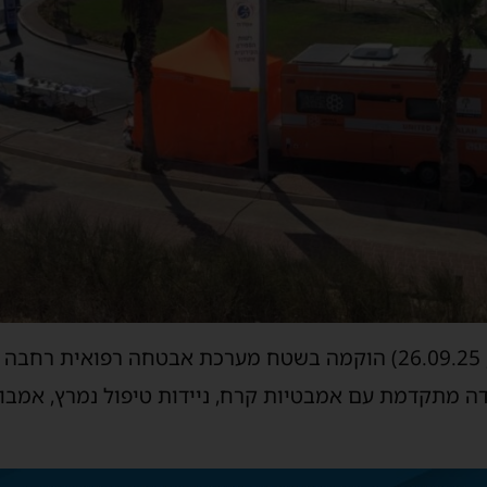
ביום שישי (כ”ה אלול תשפ”ה, 26.09.25) הוקמה בשטח מערכת אבטחה רפו
 מתקדמת עם אמבטיות קרח, ניידות טיפול נמרץ, אמבולנ