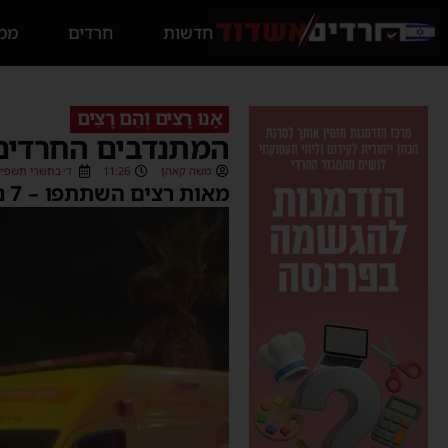
חדשות
חרדים
ממס
אָנוּ רָצִים וְהֵם רָצִים
המתנדבים החרדים
משה קאהן
11:26
ד׳ בתשרי תשפ״ו (6/09/2025
מאות רצים השתתפו – 7 נפגעים טופלו ע”י איחוד הצלה