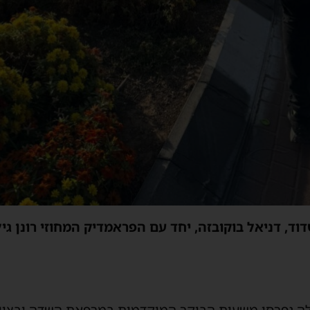
ד, דניאל בוקובזה, יחד עם הפראמדיק המחוזי רונן גי
לה נפרסו משעות הבוקר המוקדמות במרפאת השדה ובצוות