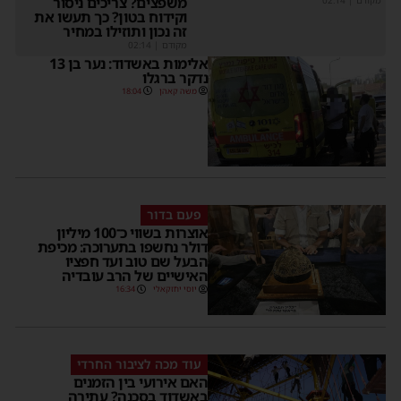
משפצים? צריכים ניסור
וקידוח בטון? כך תעשו את
זה נכון ותוזילו במחיר
מקודם
|
02:14
אלימות באשדוד: נער בן 13
נדקר ברגלו
משה קאהן
18:04
פעם בדור
אוצרות בשווי כ־100 מיליון
דולר נחשפו בתערוכה: מכיפת
הבעל שם טוב ועד חפציו
האישיים של הרב עובדיה
יוסי יחזקאלי
16:34
עוד מכה לציבור החרדי
האם אירועי בין הזמנים
באשדוד בסכנה? עתירה