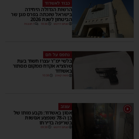
כבוד לאשדוד
הרשות הגדולה היחידה
בישראל שזכתה בפרס מגן שר
הביטחון לשנת 2026
מנחם דויטש
18:36
1 תגובות
נתפס על חם
בלשי ימ"ר עצרו חשוד בעת
שהוציא אקדח ממקום מסתור
באשדוד
משה קאהן
10:38
עצוב
1
אסון באשדוד: נקבע מותו של
בן ה-78 שנפצע אנושות
בשריפה בדירתו
מנחם דויטש
09:38