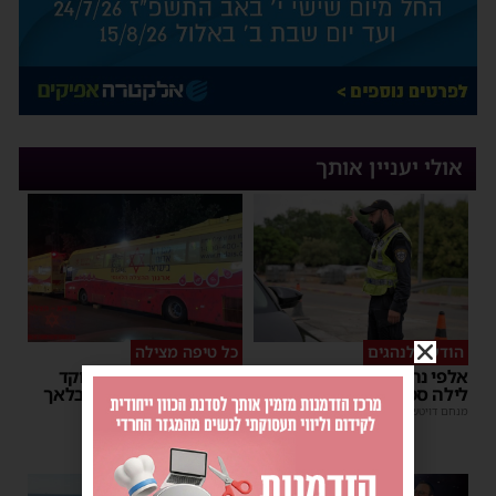
אולי יעניין אותך
הודעה לנהגים
כל טיפה מצילה
אלפי נהגים יושפעו: עבודות
אשדוד מצילה חיים: מוקד
לילה סמוך לאשדוד
התרמת דם ליד השטיבלאך
מנחם דויטש
|
11:10
משה קאהן
|
11:05