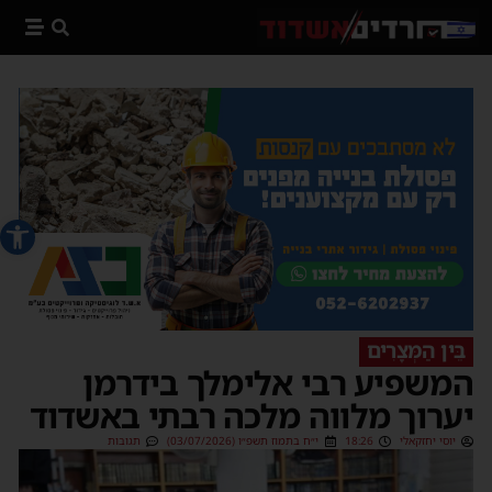
פתח סרג
בֵּין הַמְּצָרִים
המשפיע רבי אלימלך בידרמן
יערוך מלווה מלכה רבתי באשדוד
יוסי יחזקאלי
18:26
י״ח בתמוז תשפ״ו (03/07/2026)
תגובות