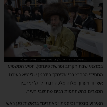
המשפיע הרה״צ ר׳ אלימלך בידרמן באשדוד. צילום: יוסי לוי
במוצאי שבת הקרוב (פרשת פינחס), יופיע המשפיע
החסידי הרה״צ רבי אלימלך בידרמן שליט״א בעירנו
אשדוד ויערוך מלוה מלכה רבתי לרגל ימי בין
המצרים בהשתתפות רבים מתושבי העיר.
האירוע סבסוד וביוזמת ״מאוגדים״ בראשות סגן ראש