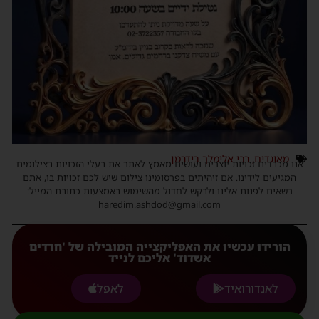
מאוגדים
,
רבי אלימלך בידרמן
אנו מכבדים זכויות יוצרים ועושים מאמץ לאתר את בעלי הזכויות בצילומים
המגיעים לידינו. אם זיהיתים בפרסומינו צילום שיש לכם זכויות בו, אתם
רשאים לפנות אלינו ולבקש לחדול מהשימוש באמצעות כתובת המייל:
haredim.ashdod@gmail.com
הורידו עכשיו את האפליקצייה המובילה של 'חרדים
אשדוד' אליכם לנייד
לאנדורואיד
לאפל