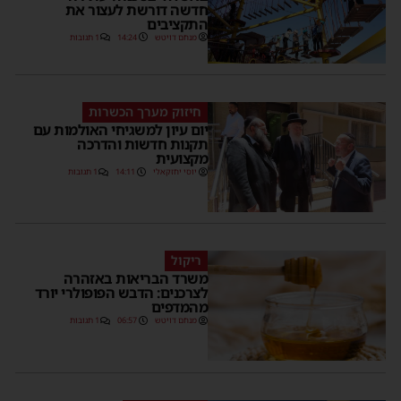
חדשה דורשת לעצור את
התקציבים
מנחם דויטש
14:24
1 תגובות
חיזוק מערך הכשרות
יום עיון למשגיחי האולמות עם
תקנות חדשות והדרכה
מקצועית
יוסי יחזקאלי
14:11
1 תגובות
ריקול
משרד הבריאות באזהרה
לצרכנים: הדבש הפופולרי יורד
מהמדפים
מנחם דויטש
06:57
1 תגובות