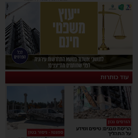
עוד כותרות
הורסים נכון
הריסת מבנים: טיפים ומידע
סמנטו - ניסור בטון
על התהליך
מקודם
|
02:14