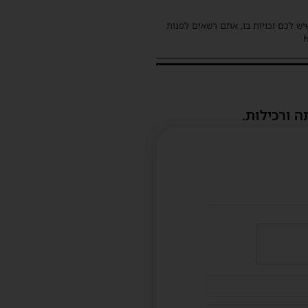
שיש לכם זכויות בו, אתם רשאים לפנות
ה ורכילות.
דוא"ל
(לא