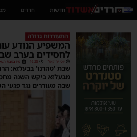
חדשות
חרדים
ממס
התעוררות גדולה
המשפיע הנודע עור
לחסידים בערב שב
יוסי יחזקאלי
16:25
ט״ו בטבת תשפ״ג (1/2023
שבת 'טהרנו' בבעלזא: הרה
מבעלזא ביקש השנה מחסיד
שבה מעוררים נגד פגעי הט