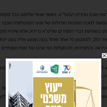
לקראת שבת טהרינו הבעל"ט. כאשר אנשי שלומנו בכל מקו
פשנו לנוכח הסכנות הגדולות של פגעי הטכנולוגיה שכבר ר
 בשמיעת דברי המגידים שליט"א גרידא, אלא שיהיו הדברי
 הלב, להתבונן כל אחד ואחד במה שנוגע אליו במה יכול 
היראה והחסידות, ולהתעלות כפי ערכו עוד טפח וטפחיים 
ת.
א לו תועלת ה"י, אז שיעשה את זה לכל הפחות בשביל התועל
זה שכרו שיראה נחת ותענוג דקדושה מיוצ"ח אחריו.
עלות ברוחניות ולהצלחה בגשמיות, ולעבדו ית"ש באמת ו
שה טוב בכ"ע, ולהרבות כבוד שמים תמיד כל הימים, ולק