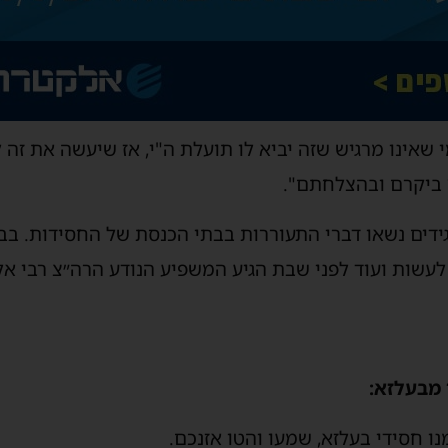
י שאינו מרגיש שזה יביא לו תועלת ה"י, אז שיעשה את ז
ץ ביקרם ובהצלחתם".
ידים נשאו דברי התעוררות בבתי הכנסת של החסידות. ב
לעשות ועוד לפני שבת הגיע המשפיע הנודע הרה״צ רבי א
 מבעלזא:
נו חסידי בעלזא, שמעו והטו אזנכם.