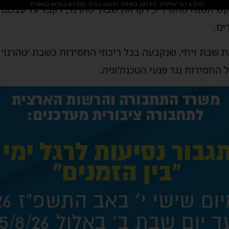
הרה"צ רבי אלימלך בידרמן בשיחת ההכנה בבית המדרש בעלזא באשדוד
קש השנה מחסידיו, לקראת שבת ׳טהרנו׳, לקבל על עצמם 
ים.
שבת ויחי, שנקבעה בכל ריכוזי החסידות כשבת ׳טהרנו׳ 
החסידות נגד פגעי הטכנולוגיה.