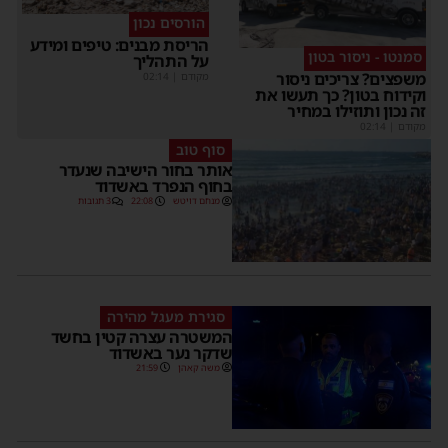
הורסים נכון
הריסת מבנים: טיפים ומידע
סמנטו - ניסור בטון
על התהליך
משפצים? צריכים ניסור
מקודם
|
02:14
וקידוח בטון? כך תעשו את
זה נכון ותוזילו במחיר
מקודם
|
02:14
סוף טוב
אותר בחור הישיבה שנעדר
בחוף הנפרד באשדוד
מנחם דויטש
22:08
3 תגובות
סגירת מעגל מהירה
המשטרה עצרה קטין בחשד
שדקר נער באשדוד
משה קאהן
21:59