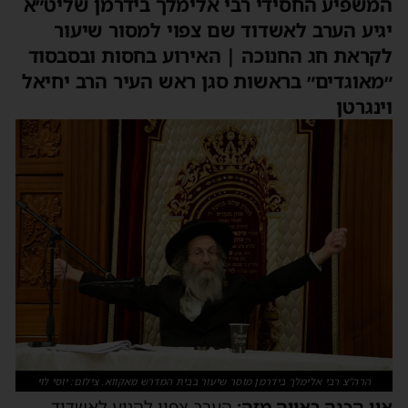
המשפיע החסידי רבי אלימלך בידרמן שליט״א
יגיע הערב לאשדוד שם צפוי למסור שיעור
לקראת חג החנוכה | האירוע בחסות ובסבסוד
״מאוגדים״ בראשות סגן ראש העיר הרב יחיאל
וינגרטן
הרה"צ רבי אלימלך בידרמן מוסר שיעור בבית המדרש מאקווא. צילום: יוסי לוי
אין הכנה ראויה מזה:
הערב צפוי להגיע לאשדוד