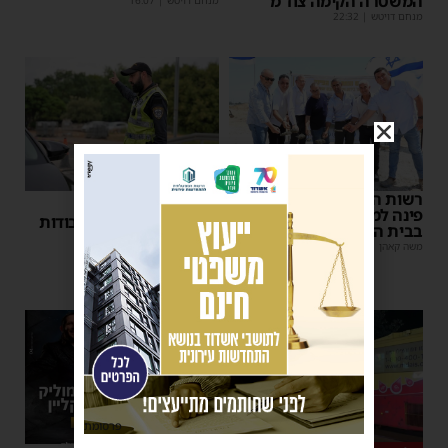
המשטרה הקימה צח”מ
מנחם דויטש
|
22:32
רשות המסים הניחה אבן
הודעה לנהגים
פינה למתקן הבידוק החדש
אלפי נהגים יושפעו: עבודות
בבית המכס אשדוד
לילה סמוך לאשדוד
משה קאהן
|
15:37
מנחם דויטש
|
11:10
פרסומת