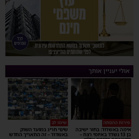
אולי יעניין אותך
פירות ההסתה
שימו לב
אימה באשדוד: בחור ישיבה
שינוי חריג במועד השוק
בן 13 נשדד באיומי רצח –
באשדוד – זה התאריך החדש
מנחם דויטש
|
16:07