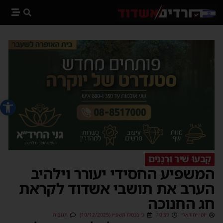
פתח סרג
קָבְעוּ שִׁיר וּרְנָנִים
המשפיע החסידי יעורר וילהיב
הערב את תושבי אשדוד לקראת
חג החנוכה
יוסי יחזקאלי
10:39
כ׳ בכסלו תשפ״ו (10/12/2025)
תגובות