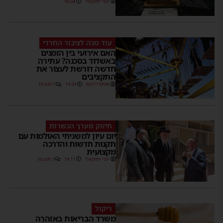
יוסי יחזקאלי
16:34
עוד מכה לציבור החרדי
האם אירועי בין הזמנים
באשדוד בסכנה? עתירה
חדשה דורשת לעצור את
התקציבים
מנחם דויטש
14:24
1 תגובות
חיזוק מערך הכשרות
יום עיון למשגיחי האולמות עם
תקנות חדשות והדרכה
מקצועית
יוסי יחזקאלי
14:11
1 תגובות
ריקול
משרד הבריאות באזהרה