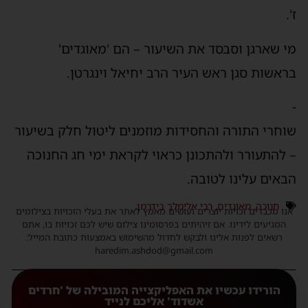
ז'.
מי שארגן וסבסד את השיעור – הם 'מאוגדים'
בראשות סגן ראש העיר הרב יחיאל וינגרטן.
-
שוחרי התורה והחסידות מוזמנים ליטול חלק בשיעור
– להתעורר ולהתכונן כראוי לקראת ימי חג החנוכה
הבאים עלינו לטובה.
חנוכה
,
מאוגדים
,
רבי אלימלך בידרמן
אנו מכבדים זכויות יוצרים ועושים מאמץ לאתר את בעלי הזכויות בצילומים
המגיעים לידינו. אם זיהיתים בפרסומינו צילום שיש לכם זכויות בו, אתם
רשאים לפנות אלינו ולבקש לחדול מהשימוש באמצעות כתובת המייל:
haredim.ashdod@gmail.com
הורידו עכשיו את האפליקצייה המובילה של 'חרדים
אשדוד' אליכם לנייד