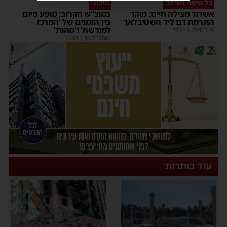
כל טיפה מצילה
היכונו
אשדוד מצילה חיים: מוקד
במוצ”ש הקרוב: מופע סיום
התרמת דם ליד השטיבלאך
בין הזמנים של 'המרכז
למורשת' ו'מהות'
משה קאהן
|
11:05
מנחם דויטש
|
11:01
עוד כותרות