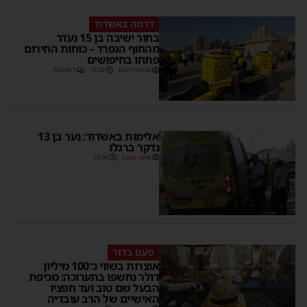
דרמה באשדוד
בחור ישיבה בן 15 נעדר
מהחוף הנפרד – כוחות החירום
פתחו בחיפושים
מנחם דויטש
18:32
1 תגובות
אלימות באשדוד: נער בן 13
נדקר ברגלו
משה קאהן
18:04
פעם בדור
אוצרות בשווי כ־100 מיליון
דולר נחשפו בתערוכה: מכיפת
הבעל שם טוב ועד חפציו
האישיים של הרב עובדיה