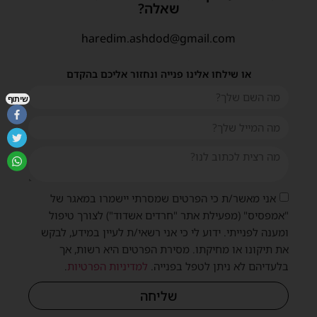
שאלה?
haredim.ashdod@gmail.com
או שילחו אלינו פנייה ונחזור אליכם בהקדם
שיתוף
אני מאשר/ת כי הפרטים שמסרתי יישמרו במאגר של
"אמפסיס" (מפעילת אתר "חרדים אשדוד") לצורך טיפול
ומענה לפנייתי. ידוע לי כי אני רשאי/ת לעיין במידע, לבקש
את תיקונו או מחיקתו. מסירת הפרטים היא רשות, אך
בלעדיהם לא ניתן לטפל בפנייה.
למדיניות הפרטיות
.
שליחה