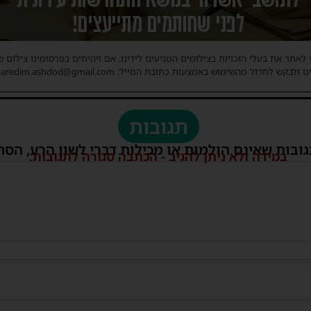
 לאתר את בעלי הזכויות בצילומים המגיעים לידינו. אם זיהיתים בפרסומינו צילום 
ו ולבקש לחדול מהשימוש באמצעות כתובת המייל: haredim.ashdod@gmail.com
תגובות
גובות שאינם הולמות או מכילות דברי לשון הרע, הסת
במידה ולא ניתן להגיב - הכתבה סגורה לתגובות.