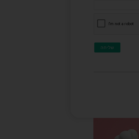
דוא"ל
(לא
חובה)