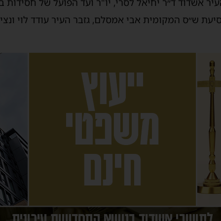
 אשדוד ד״ר יחיאל לסרי, יו"ר ועד הפועל של חסידות ב
יעת ש״ס המקומית אבי אמסלם, גזבר העיר עודד לוי ונצי