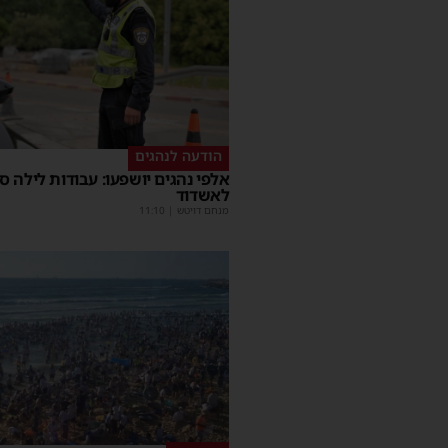
הודעה לנהגים
אלפי נהגים יושפעו: עבודות לילה ס
לאשדוד
מנחם דויטש
|
11:10