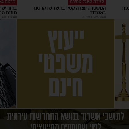
סגירת מעגל מהירה
דרמה בא
פרד
המשטרה עצרה קטין בחשד שדקר נער
באשדוד
כוחות הח
משה קאהן
|
21:59
מנחם דויטש
|