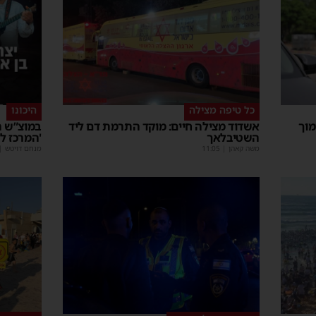
כל טיפה מצילה
היכונו
מוך
אשדוד מצילה חיים: מוקד התרמת דם ליד
במוצ”ש ה
השטיבלאך
'המרכז ל
משה קאהן
|
11:05
מנחם דויטש
|