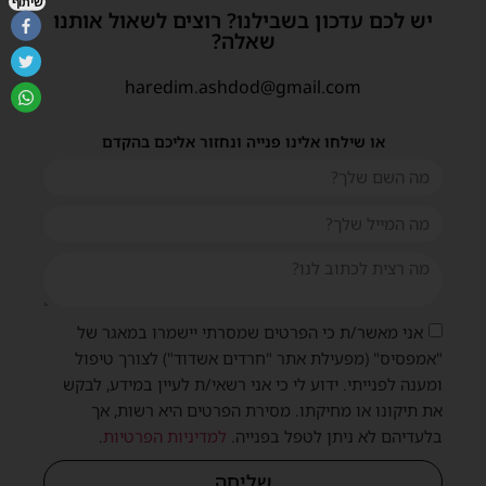
שיתוף
יש לכם עדכון בשבילנו? רוצים לשאול אותנו
שאלה?
haredim.ashdod@gmail.com
או שילחו אלינו פנייה ונחזור אליכם בהקדם
אני מאשר/ת כי הפרטים שמסרתי יישמרו במאגר של
"אמפסיס" (מפעילת אתר "חרדים אשדוד") לצורך טיפול
ומענה לפנייתי. ידוע לי כי אני רשאי/ת לעיין במידע, לבקש
את תיקונו או מחיקתו. מסירת הפרטים היא רשות, אך
בלעדיהם לא ניתן לטפל בפנייה.
למדיניות הפרטיות
.
שליחה