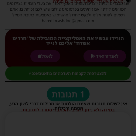
משטרת אשדוד
,
פשיעה בדרום
,
צו סגירה
אנו מכבדים זכויות יוצרים ועושים מאמץ לאתר את בעלי הזכויות בצילומים
המגיעים לידינו. אם זיהיתים בפרסומינו צילום שיש לכם זכויות בו, אתם
רשאים לפנות אלינו ולבקש לחדול מהשימוש באמצעות כתובת המייל:
haredim.ashdod@gmail.com
הורידו עכשיו את האפליקצייה המובילה של 'חרדים
אשדוד' אליכם לנייד
לאנדורואיד
לאפל
להצטרפות לקבוצת העדכונים בוואטסאפ
1 תגובות
אין לשלוח תגובות שאינם הולמות או מכילות דברי לשון הרע,
הסתה ורכילות.
במידה ולא ניתן להגיב - הכתבה סגורה לתגובות.