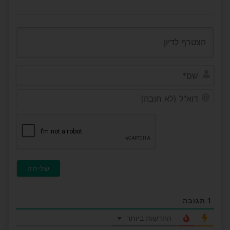
שם*
דוא"ל
(לא
חובה
1
תגובה
החדשות ביותר