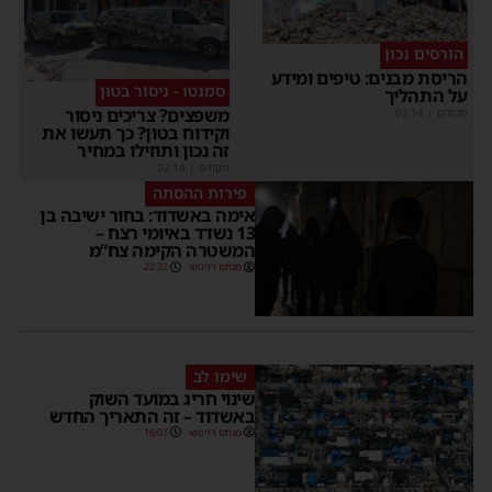
הורסים נכון
הריסת מבנים: טיפים ומידע
סמנטו - ניסור בטון
על התהליך
משפצים? צריכים ניסור
מקודם
|
02:14
וקידוח בטון? כך תעשו את
זה נכון ותוזילו במחיר
מקודם
|
02:14
פירות ההסתה
אימה באשדוד: בחור ישיבה בן
13 נשדד באיומי רצח –
המשטרה הקימה צח”מ
מנחם דויטש
22:32
שימו לב
שינוי חריג במועד השוק
באשדוד – זה התאריך החדש
מנחם דויטש
16:07