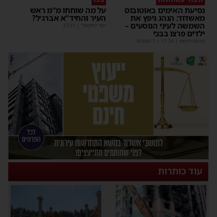
נסיעת האימים באוטובוס
על מה שוחחו מ"מ ראש
מאשדוד: הנהג ניפץ את
העיר והחיד"א אברג׳ל?
השמשה לעיני הנוסעים –
יוסי יחזקאלי
|
23:37
ילדים פרצו בבכי
מנחם דויטש
|
11:34
| 1 תגובות
עוד כותרות