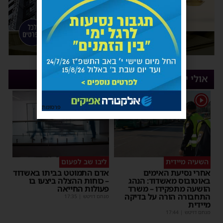
אולי יעניין אותך
1
פרסומת
השעיה מיידית
ליבו שב לפעום
אחרי נסיעת האימים
אדם התמוטט בביתו באשדוד
באוטובוס מאשדוד: הנהג
– כוחות ההצלה ביצעו בו
הושעה מתפקידו – משרד
פעולות החייאה
התחבורה הורה על בדיקה
מנחם דויטש
|
17:35
מיידית
מנחם דויטש
|
17:44