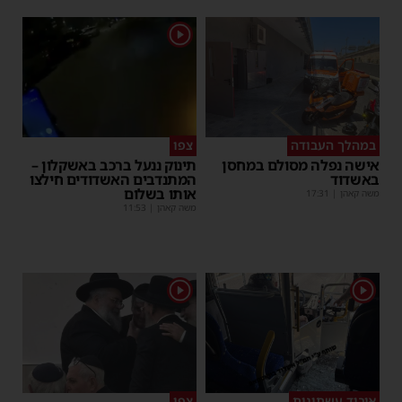
1
במהלך העבודה
צפו
אישה נפלה מסולם במחסן
תינוק ננעל ברכב באשקלון –
באשדוד
המתנדבים האשדודים חילצו
אותו בשלום
משה קאהן
|
17:31
משה קאהן
|
11:53
1
1
איבוד עשתונות
צפו