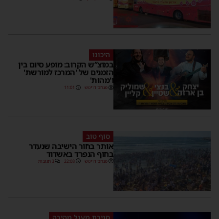
היכונו
במוצ”ש הקרוב: מופע סיום בין
הזמנים של 'המרכז למורשת'
ו'מהות'
מנחם דויטש
11:01
סוף טוב
אותר בחור הישיבה שנעדר
בחוף הנפרד באשדוד
מנחם דויטש
22:08
3 תגובות
סגירת מעגל מהירה