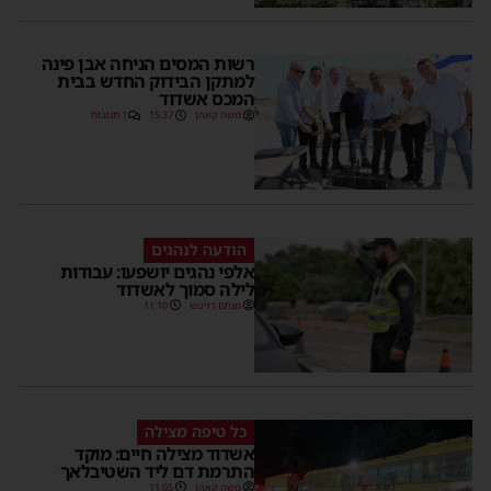
רשות המסים הניחה אבן פינה
למתקן הבידוק החדש בבית
המכס אשדוד
משה קאהן
15:37
1 תגובות
הודעה לנהגים
אלפי נהגים יושפעו: עבודות
לילה סמוך לאשדוד
מנחם דויטש
11:10
כל טיפה מצילה
אשדוד מצילה חיים: מוקד
התרמת דם ליד השטיבלאך
משה קאהן
11:05