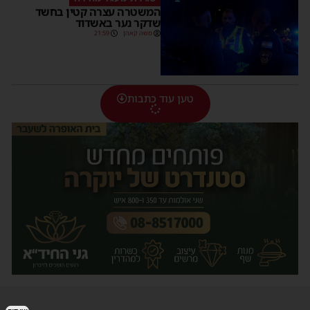
המשטרה עצרה קטין בחשד
שדקר נער באשדוד
משה קאהן
21:59
טען עוד כתבות