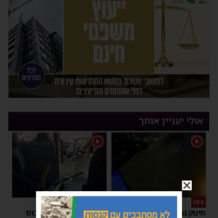
אולי יעניין אותך
1
1
צפו
איבוד עשתונות
תינוק ננעל ברכב באשקלון –
נסיעת האימים באוטובוס