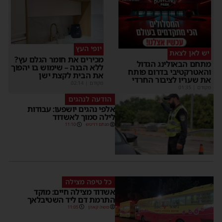
יופי העץ
יש לאן לצאת
מכירים את חומר הגלם עץ?
מתחם הבאולינג הגדול
ללא הבנה – שימוש בו יהפוך
והאטרקטיבי בדרום פותח
את הבית לקצת ישן
את שעריו לציבור החרדי
מקודם
|
02:14
מקודם
|
01:35
הודעה לנהגים
אלפי נהגים יושפעו: עבודות
לילה סמוך לאשדוד
מנחם דויטש
11:10
כל טיפה מצילה
אשדוד מצילה חיים: מוקד
התרמת דם ליד השטיבלאך
משה קאהן
11:05