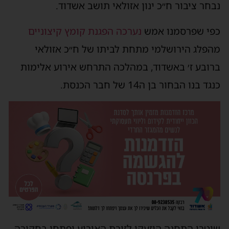
נבחר ציבור ח״כ ינון אזולאי תושב אשדוד.
כפי שפרסמנו אמש
נערכה הפגנת קומץ קיצוניים
מהפלג הירושלמי מתחת לביתו של ח״כ אזולאי
ברובע ז׳ באשדוד, במהלכה התרחש אירוע אלימות
כנגד בנו הבחור בן ה14 של חבר הכנסת.
שוטרי התחנה הוזעקו לזירת האירוע ופתחו בחקירה,