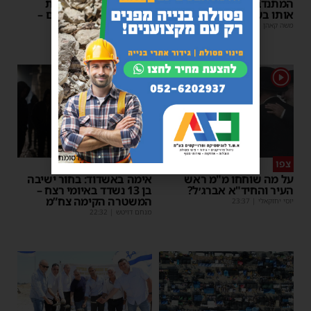
המתנדבים האשדודים חילצו
מאשדוד: הנהג ניפץ את
אותו בשלום
השמשה לעיני הנוסעים –
ילדים פרצו בבכי
משה קאהן
|
11:53
מנחם דויטש
|
11:34
1
פרסומת
צפו
פירות ההסתה
על מה שוחחו מ"מ ראש
אימה באשדוד: בחור ישיבה
העיר והחיד"א אברג׳ל?
בן 13 נשדד באיומי רצח –
המשטרה הקימה צח”מ
יוסי יחזקאלי
|
23:37
מנחם דויטש
|
22:32