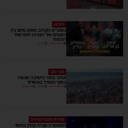
היכונו
במוצ”ש הקרוב: מופע סיום בין
הזמנים של 'המרכז למורשת'
ו'מהות'
מנחם דויטש
11:01
סוף טוב
אותר בחור הישיבה שנעדר
בחוף הנפרד באשדוד
מנחם דויטש
22:08
3 תגובות
סגירת מעגל מהירה
המשטרה עצרה קטין בחשד