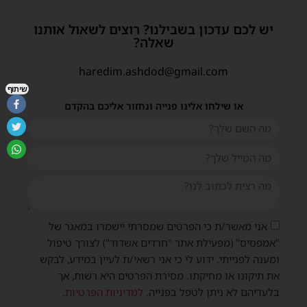
יש לכם עדכון בשבילנו? רוצים לשאול אותנו
שאלה?
haredim.ashdod@gmail.com
שיתוף
או שילחו אלינו פנייה ונחזור אליכם בהקדם
אני מאשר/ת כי הפרטים שמסרתי יישמרו במאגר של
"אמפסיס" (מפעילת אתר "חרדים אשדוד") לצורך טיפול
ומענה לפנייתי. ידוע לי כי אני רשאי/ת לעיין במידע, לבקש
את תיקונו או מחיקתו. מסירת הפרטים היא רשות, אך
בלעדיהם לא ניתן לטפל בפנייה.
למדיניות הפרטיות
.