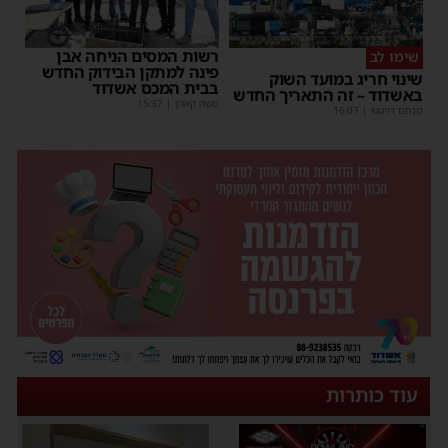
רשות המסים הניחה אבן
שימו לב
פינה למתקן הבידוק החדש
שינוי חריג במועד השוק
בבית המכס אשדוד
באשדוד – זה התאריך החדש
משה קאהן
|
15:37
מנחם דויטש
|
16:07
עוד כותרות