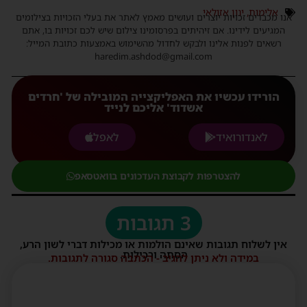
אלימות
,
ינון אזולאי
אנו מכבדים זכויות יוצרים ועושים מאמץ לאתר את בעלי הזכויות בצילומים
המגיעים לידינו. אם זיהיתים בפרסומינו צילום שיש לכם זכויות בו, אתם
רשאים לפנות אלינו ולבקש לחדול מהשימוש באמצעות כתובת המייל:
haredim.ashdod@gmail.com
הורידו עכשיו את האפליקצייה המובילה של 'חרדים
אשדוד' אליכם לנייד
לאנדורואיד
לאפל
להצטרפות לקבוצת העדכונים בוואטסאפ
3 תגובות
אין לשלוח תגובות שאינם הולמות או מכילות דברי לשון הרע,
הסתה ורכילות.
במידה ולא ניתן להגיב - הכתבה סגורה לתגובות.