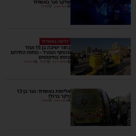
שדקר נער באשדוד
משה קאהן
21:59
דרמה באשדוד
בחור ישיבה בן 15 נעדר
מהחוף הנפרד – כוחות החירום
פתחו בחיפושים
מנחם דויטש
18:32
1 תגובות
אלימות באשדוד: נער בן 13
נדקר ברגלו
משה קאהן
18:04