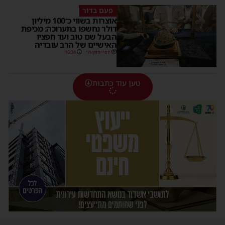
פעם בדור
אוצרות בשווי כ־100 מיליון
דולר נחשפו בתערוכה: מכיפת
הבעל שם טוב ועד חפציו
האישיים של הרב עובדיה
יוסי יחזקאלי
16:34
טען עוד כתבות