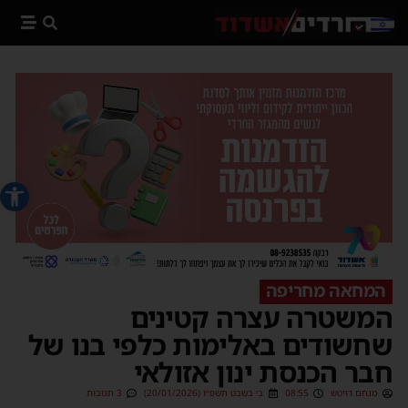
פתח סרג
המחאה מחריפה
המשטרה עצרה קטינים
שחשודים באלימות כלפי בנו של
חבר הכנסת ינון אזולאי
מנחם דויטש
08:55
ב׳ בשבט תשפ״ו (20/01/2026)
3 תגובות