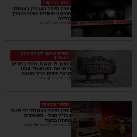
בתוך זמן קצר
ניסיון חיסול העבריין באשדוד:
חמישה חשודים נעצרו במהלך
הלילה
מנחם דויטש
07:35
המיזם שהפך לשיחת היום
באשדוד
במשך 15 שעות: אלפי בחורים
גדשו את 'השטעטל' ונהנו
מרצף חוויות סביב השעון
יוסי יחזקאלי
06:59
סכסוך כנופיות
ניסיון חיסול באשדוד: ירי לעבר
עבריין מוכר – המשטרה
פתחה במצוד
מנחם דויטש
06:54
1 תגובות