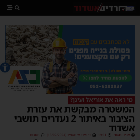
פתח סרג
מי ראה את אוריאל ועינן?
המשטרה מבקשת את עזרת
הציבור באיתור 2 נעדרים תושבי
אשדוד
אביב נחשוני
19:21
ד׳ באדר א׳ תשפ״ד (13/02/2024)
תגובות