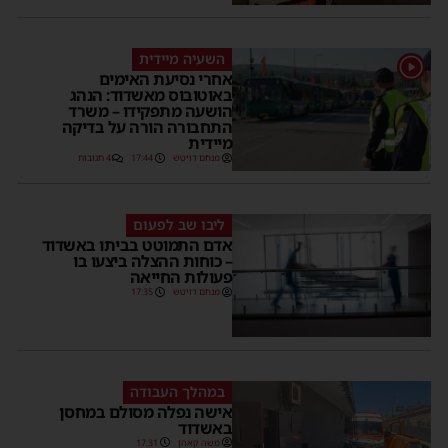
השעיה מיידית
1
אחרי נסיעת האימים
באוטובוס מאשדוד: הנהג
הושעה מתפקידו – משרד
התחבורה הורה על בדיקה
מיידית
מנחם דויטש
17:44
4 תגובות
ליבו שב לפעום
אדם התמוטט בביתו באשדוד
– כוחות ההצלה ביצעו בו
פעולות החייאה
מנחם דויטש
17:35
במהלך העבודה
אישה נפלה מסולם במחסן
באשדוד
משה קאהן
17:31