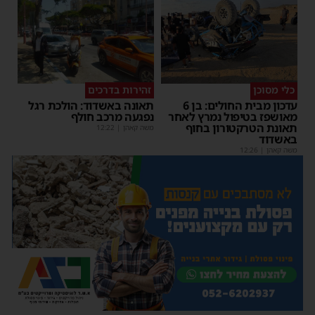
כלי מסוכן
זהירות בדרכים
עדכון מבית החולים: בן 6
תאונה באשדוד: הולכת רגל
מאושפז בטיפול נמרץ לאחר
נפגעה מרכב חולף
תאונת הטרקטורון בחוף
משה קאהן
|
12:22
באשדוד
משה קאהן
|
12:26