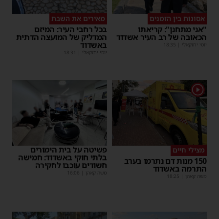
אסונות בין הזמנים
מאירים את השבת
"אני מתחנן": קריאתו
בכל רחבי העיר: המיזם
הכאובה של רב העיר אשדוד
המדליק של המועצה הדתית
באשדוד
יוסי יחזקאלי
|
18:35
יוסי יחזקאלי
|
18:31
1
פשיטה על בית הימורים
מצילי חיים
בלתי חוקי באשדוד: חמישה
150 מנות דם נתרמו בערב
חשודים עוכבו לחקירה
התרמה באשדוד
משה קאהן
|
16:06
משה קאהן
|
18:25