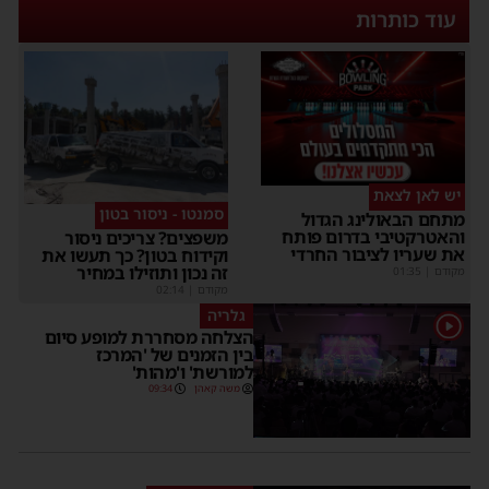
עוד כותרות
יש לאן לצאת
סמנטו - ניסור בטון
מתחם הבאולינג הגדול
והאטרקטיבי בדרום פותח
משפצים? צריכים ניסור
את שעריו לציבור החרדי
וקידוח בטון? כך תעשו את
זה נכון ותוזילו במחיר
מקודם
|
01:35
מקודם
|
02:14
גלריה
1
הצלחה מסחררת למופע סיום
בין הזמנים של 'המרכז
למורשת' ו'מהות'
משה קאהן
09:34