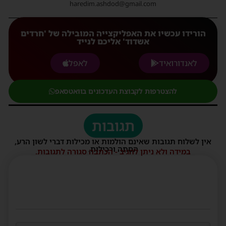
haredim.ashdod@gmail.com
הורידו עכשיו את האפליקצייה המובילה של 'חרדים
אשדוד' אליכם לנייד
לאנדורואיד
לאפל
להצטרפות לקבוצת העדכונים בוואטסאפ
תגובות
אין לשלוח תגובות שאינם הולמות או מכילות דברי לשון הרע,
הסתה ורכילות.
במידה ולא ניתן להגיב - הכתבה סגורה לתגובות.