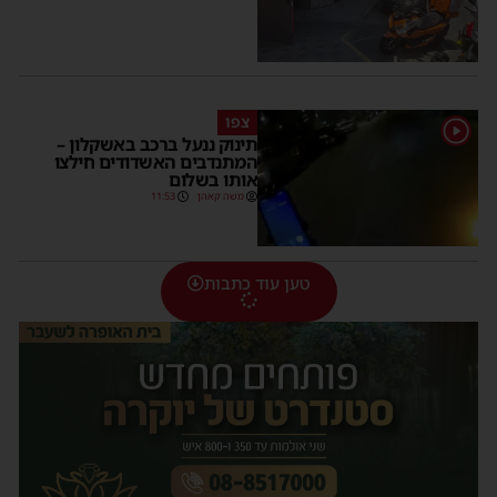
צפו
1
תינוק ננעל ברכב באשקלון –
המתנדבים האשדודים חילצו
אותו בשלום
משה קאהן
11:53
טען עוד כתבות