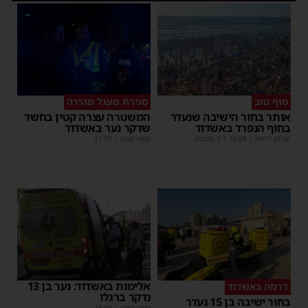
סוף טוב
סגירת מעגל מהירה
אותר בחור הישיבה שנעדר
המשטרה עצרה קטין בחשד
בחוף הנפרד באשדוד
שדקר נער באשדוד
מנחם דויטש
|
22:08
| 3 תגובות
משה קאהן
|
21:59
אלימות באשדוד: נער בן 13
דרמה באשדוד
נדקר ברגלו
בחור ישיבה בן 15 נעדר
משה קאהן
|
18:04