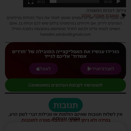
00:21
00:00
צילום: דוברות המשטרה
משטרת אשדוד
,
סמים
אנו מכבדים זכויות יוצרים ועושים מאמץ לאתר את בעלי הזכויות בצילומים
המגיעים לידינו. אם זיהיתים בפרסומינו צילום שיש לכם זכויות בו, אתם
רשאים לפנות אלינו ולבקש לחדול מהשימוש באמצעות כתובת המייל:
haredim.ashdod@gmail.com
הורידו עכשיו את האפליקצייה המובילה של 'חרדים
אשדוד' אליכם לנייד
לאנדורואיד
לאפל
להצטרפות לקבוצת העדכונים בוואטסאפ
תגובות
אין לשלוח תגובות שאינם הולמות או מכילות דברי לשון הרע,
הסתה ורכילות.
במידה ולא ניתן להגיב - הכתבה סגורה לתגובות.