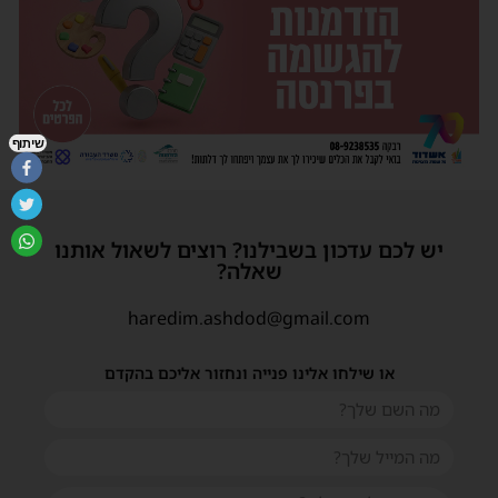
שיתוף
יש לכם עדכון בשבילנו? רוצים לשאול אותנו
שאלה?
haredim.ashdod@gmail.com
או שילחו אלינו פנייה ונחזור אליכם בהקדם