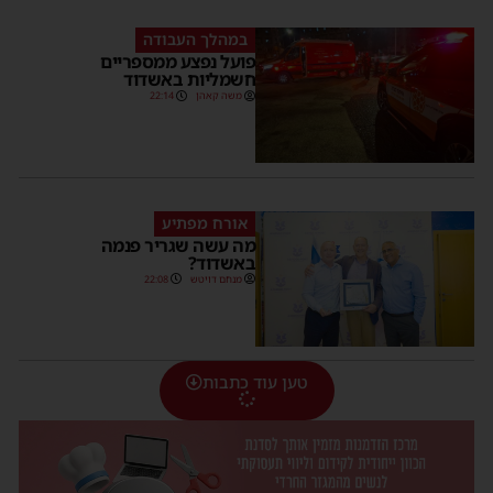
במהלך העבודה
פועל נפצע ממספריים
חשמליות באשדוד
משה קאהן
22:14
אורח מפתיע
מה עשה שגריר פנמה
באשדוד?
מנחם דויטש
22:08
טען עוד כתבות