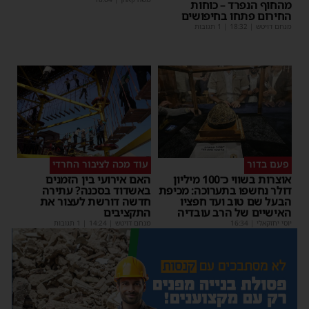
מהחוף הנפרד – כוחות
החירום פתחו בחיפושים
מנחם דויטש
|
18:32
| 1 תגובות
פעם בדור
עוד מכה לציבור החרדי
אוצרות בשווי כ־100 מיליון
האם אירועי בין הזמנים
דולר נחשפו בתערוכה: מכיפת
באשדוד בסכנה? עתירה
הבעל שם טוב ועד חפציו
חדשה דורשת לעצור את
האישיים של הרב עובדיה
התקציבים
יוסי יחזקאלי
|
16:34
מנחם דויטש
|
14:24
| 1 תגובות