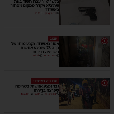
בלשי ימ"ר עצרו חשוד בעת
שהוציא אקדח ממקום מסתור
באשדוד
משה קאהן
10:38
עצוב
1
אסון באשדוד: נקבע מותו של
בן ה-78 שנפצע אנושות
בשריפה בדירתו
מנחם דויטש
09:38
טרגדיה באשדוד
1
גבר נפצע אנושות בשריפה
שפרצה בדירתו
משה קאהן
06:44
1 תגובות