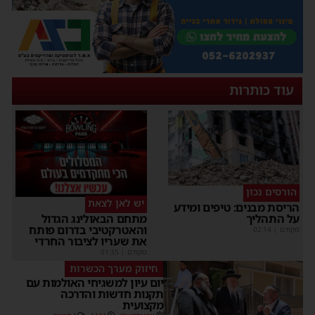
עוד כותרות
הורסים נכון
יש לאן לצאת
הריסת מבנים: טיפים ומידע
על התהליך
מתחם הבאולינג הגדול
והאטרקטיבי בדרום פותח
מקודם
|
02:14
את שעריו לציבור החרדי
מקודם
|
01:35
חיזוק מערך הכשרות
יום עיון למשגיחי האולמות עם
תקנות חדשות והדרכה
מקצועית