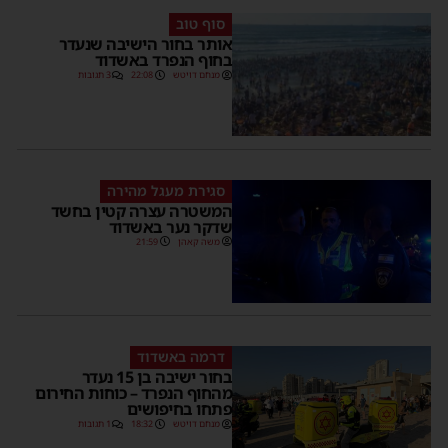
סוף טוב
אותר בחור הישיבה שנעדר
בחוף הנפרד באשדוד
מנחם דויטש
22:08
3 תגובות
סגירת מעגל מהירה
המשטרה עצרה קטין בחשד
שדקר נער באשדוד
משה קאהן
21:59
דרמה באשדוד
בחור ישיבה בן 15 נעדר
מהחוף הנפרד – כוחות החירום
פתחו בחיפושים
מנחם דויטש
18:32
1 תגובות