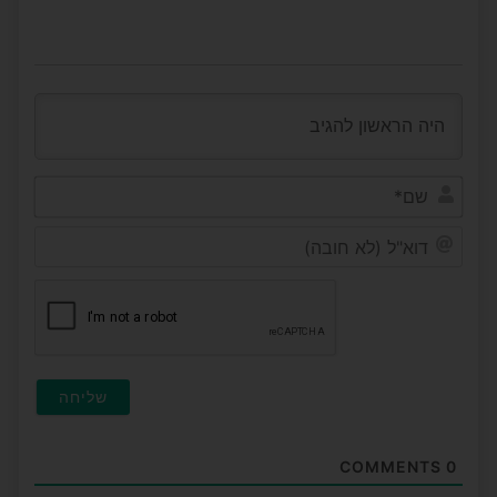
שם*
דוא"ל
(לא
חובה
COMMENTS
0