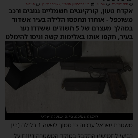
יוסי יחזקאלי
10:54
כ״ג במרחשוון תשפ״ג (17/11/2022)
תגובות
אקדח טעון, קורקינטים חשמליים גנובים ורכב
משוכפל - אותרו ונתפסו הלילה בעיר אשדוד
במהלך מעצרם של 5 חשודים ששדדו נער
בעיר, תקפו אותו באלימות קשה וניסו להימלט
האקדח שנתפס. צילום: משטרת ישראל
משטרת ישראל עדכנה כי סמוך לשעה 1 בלילה (בין
רביעי לחמישי) התקבל במוקד המשטרה דיווח על