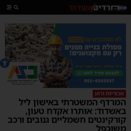
פתח סרג
אכזריות ורוע
המרדף המשטרתי באישון ליל
באשדוד: אותרו אקדח טעון,
קורקינטים חשמליים גנובים ורכב
משוכפל