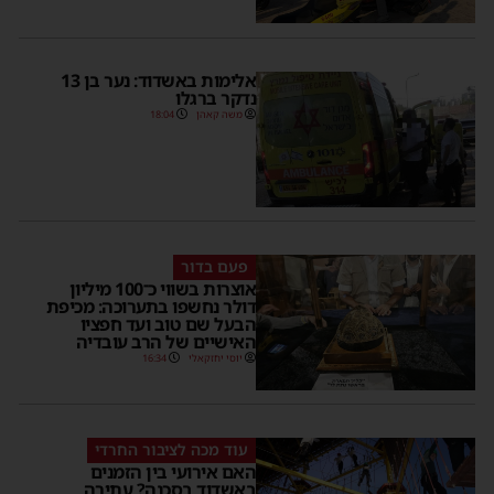
אלימות באשדוד: נער בן 13
נדקר ברגלו
משה קאהן
18:04
פעם בדור
אוצרות בשווי כ־100 מיליון
דולר נחשפו בתערוכה: מכיפת
הבעל שם טוב ועד חפציו
האישיים של הרב עובדיה
יוסי יחזקאלי
16:34
עוד מכה לציבור החרדי
האם אירועי בין הזמנים
באשדוד בסכנה? עתירה