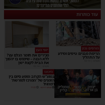
עוד כותרות
הורסים נכון
יופי העץ
הריסת מבנים: טיפים ומידע
מכירים את חומר הגלם עץ?
על התהליך
ללא הבנה – שימוש בו יהפוך
מקודם
|
02:14
את הבית לקצת ישן
מקודם
|
02:14
היכונו
במוצ”ש הקרוב: מופע סיום בין
הזמנים של 'המרכז למורשת'
ו'מהות'
מנחם דויטש
11:01