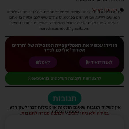
משטרת ישראל
אנו מכבדים זכויות יוצרים ועושים מאמץ לאתר את בעלי הזכויות בצילומים
המגיעים לידינו. אם זיהיתים בפרסומינו צילום שיש לכם זכויות בו, אתם
רשאים לפנות אלינו ולבקש לחדול מהשימוש באמצעות כתובת המייל:
haredim.ashdod@gmail.com
הורידו עכשיו את האפליקצייה המובילה של 'חרדים
אשדוד' אליכם לנייד
לאנדורואיד
לאפל
להצטרפות לקבוצת העדכונים בוואטסאפ
תגובות
אין לשלוח תגובות שאינם הולמות או מכילות דברי לשון הרע,
הסתה ורכילות.
במידה ולא ניתן להגיב - הכתבה סגורה לתגובות.