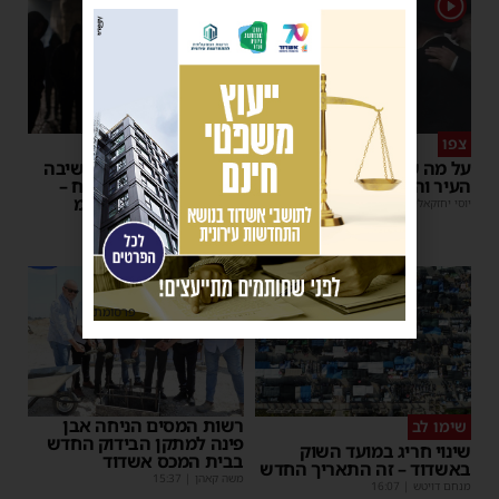
1
צפו
פירות ההסתה
על מה שוחחו מ"מ ראש
אימה באשדוד: בחור ישיבה
העיר והחיד"א אברג׳ל?
בן 13 נשדד באיומי רצח –
המשטרה הקימה צח”מ
יוסי יחזקאלי
|
23:37
מנחם דויטש
|
22:32
פרסומת
רשות המסים הניחה אבן
שימו לב
פינה למתקן הבידוק החדש
שינוי חריג במועד השוק
בבית המכס אשדוד
באשדוד – זה התאריך החדש
משה קאהן
|
15:37
מנחם דויטש
|
16:07