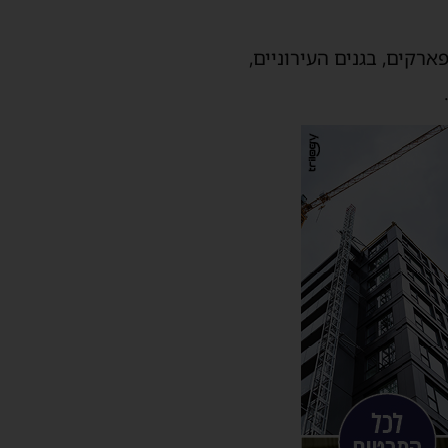
 אורכה, מקו המים ועד 200 מטר מזרחה. בפארקים, בגנים העירוניים,