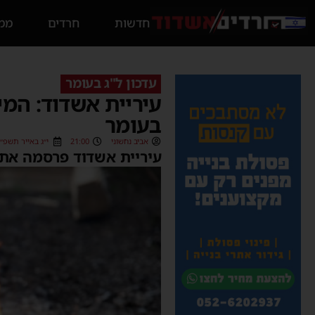
חדשות
חרדים
ממס
עדכון ל"ג בעומר
עיריית אשדוד: המי
בעומר
אביב נחשוני
21:00
י״ג באייר תשפ״ב (05/2022
עיריית אשדוד פרסמה את 