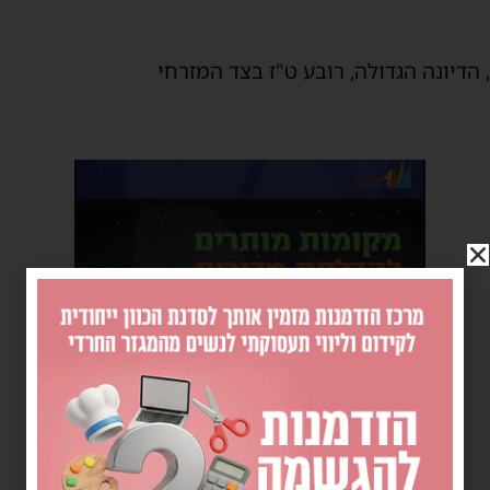
דיונה הגדולה, רובע ט"ז בצד המזרחי