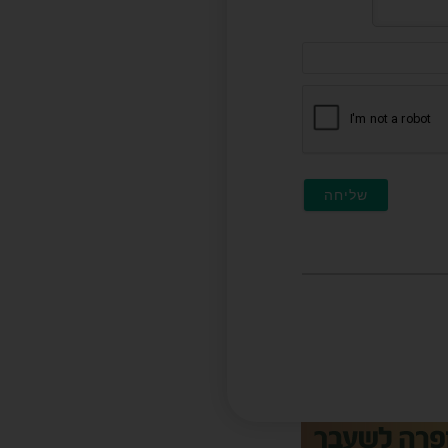
דוא"ל
(לא
חובה)