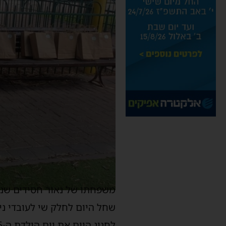
משפחתו של נאור חסידים שנרצ
לחגוג היום את יום הולדת ה-26, ולכבודו חולקו 27 מארזים לעובדים, שהתרגשו מאוד.