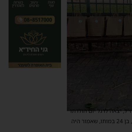
ל, יצאה לרגל יום הולדתו
שחל היום לחלק שי לעובדי ניקיון ברובע י"ב. המחווה האנושית נועדה להנציח את נאור, בן 24 במותו, שאמור היה