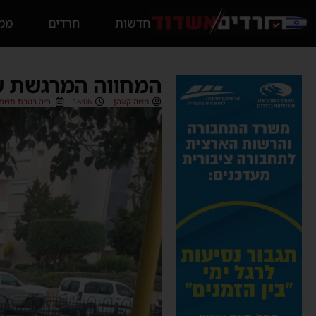
חדשות
חרדים
ממס
המחווה המרגשת של
משה קאהן
16:06
כ״ה בטבת תשפ״ו (01/2026