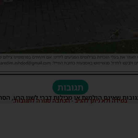
 לאתר את בעלי הזכויות בצילומים המגיעים לידינו. אם זיהיתים בפרסומינו צילום 
ו ולבקש לחדול מהשימוש באמצעות כתובת המייל: haredim.ashdod@gmail.com
תגובות
גובות שאינם הולמות או מכילות דברי לשון הרע, הסת
במידה ולא ניתן להגיב - הכתבה סגורה לתגובות.