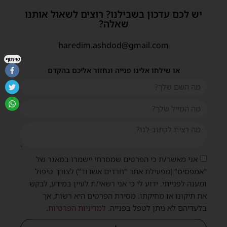
יש לכם עדכון בשבילנו? רוצים לשאול אותנו
שאלה?
haredim.ashdod@gmail.com
שיתוף
או שילחו אלינו פנייה ונחזור אליכם בהקדם
אני מאשר/ת כי הפרטים שמסרתי יישמרו במאגר של
"אמפסיס" (מפעילת אתר "חרדים אשדוד") לצורך טיפול
ומענה לפנייתי. ידוע לי כי אני רשאי/ת לעיין במידע, לבקש
את תיקונו או מחיקתו. מסירת הפרטים היא רשות, אך
בלעדיהם לא ניתן לטפל בפנייה.
למדיניות הפרטיות
.