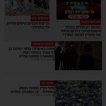
הורסים נכון
יש לאן לצאת
הריסת מבנים: טיפים ומידע
על התהליך
מתחם הבאולינג הגדול
והאטרקטיבי בדרום פותח
מקודם
|
02:14
את שעריו לציבור החרדי
מקודם
|
01:35
פירות ההסתה
אימה באשדוד: בחור ישיבה בן
13 נשדד באיומי רצח –
המשטרה הקימה צח”מ
מנחם דויטש
22:32
שימו לב
שינוי חריג במועד השוק
באשדוד – זה התאריך החדש
מנחם דויטש
16:07