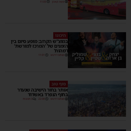
משה קאהן
11:05
היכונו
במוצ”ש הקרוב: מופע סיום בין
הזמנים של 'המרכז למורשת'
ו'מהות'
מנחם דויטש
11:01
סוף טוב
אותר בחור הישיבה שנעדר
בחוף הנפרד באשדוד
מנחם דויטש
22:08
3 תגובות