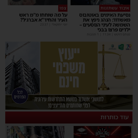
איבוד עשתונות
צפו
נסיעת האימים באוטובוס
על מה שוחחו מ"מ ראש
מאשדוד: הנהג ניפץ את
העיר והחיד"א אברג׳ל?
השמשה לעיני הנוסעים –
יוסי יחזקאלי
|
23:37
ילדים פרצו בבכי
מנחם דויטש
|
11:34
| 1 תגובות
עוד כותרות