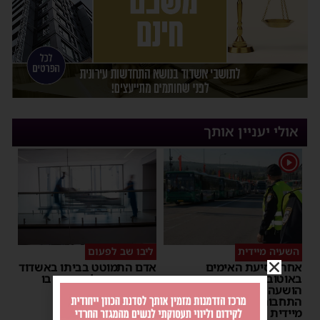
אולי יעניין אותך
1
השעיה מיידית
ליבו שב לפעום
אחרי נסיעת האימים
אדם התמוטט בביתו באשדוד
באוטובוס מאשדוד: הנהג
– כוחות ההצלה ביצעו בו
הושעה מתפקידו – משרד
פעולות החייאה
התחבורה הורה על בדיקה
מנחם דויטש
|
17:35
מיידית