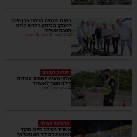
רשות המסים הניחה אבן פינה
למתקן הבידוק החדש בבית
המכס אשדוד
משה קאהן
15:37
1 תגובות
הודעה לנהגים
אלפי נהגים יושפעו: עבודות
לילה סמוך לאשדוד
מנחם דויטש
11:10
כל טיפה מצילה
אשדוד מצילה חיים: מוקד
התרמת דם ליד השטיבלאך