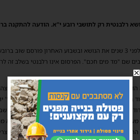
א רלבנטית רק לתושבי רובע י"א. הודעה להתקנה ברו
המועצה הדתית פרסמה כבר לפני 3 שנים את הנושא ובשבוע האחרון פורסם שו
ם שם "מד מים חכם". הפרסום אינו רלבנטי בשלב זה לר
 הדתית בעבר עלה לאחר שהרב עובדיה דהן יו"ר המועצה 
 בנושא חשש לחילול שבת, בפני הרב הראשי הרה"ג ר' יוס
דוד" יתקין מדי מים חכמים מהודר ללא כל חשש חילול 
מערב שבת או חג עוברת למצב שבת וכל הפעילות היא מכנ
חג למצב חול שאז מתבצעת הקריאה הדיגיטלית של צר