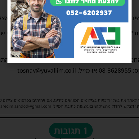
יבקש את המד המהודר של "משמרת השבת", יתקינו אצלו
שדוד" תוציא הודעה מסודרת לכל רובע ורובע כחודש לפני ש
פרסומת
החכמים הינה ללא תשלום ועל כך צריכה להיות פניה מהת
 לאתר את בעלי הזכויות בצילומים המגיעים לידינו. אם זיהיתים בפרסומינו צילום 
ו ולבקש לחדול מהשימוש באמצעות כתובת המייל: haredim.ashdod@gmail.com
1 תגובות