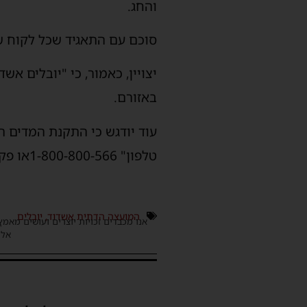
והחג.
סוכם עם התאגיד שכל לקוח ש
יצויין, כאמור, כי "יובלים א
באזורם.
עוד יודגש כי התקנת המדים 
טלפון" 1-800-800-566או פקס: 08-8628955 או מייל. tosnav@yuvallim.co.il
המועצה הדתית אשדוד
,
יובלים
אנו מכבדים זכויות יוצרים ועושים מאמץ
אלינ