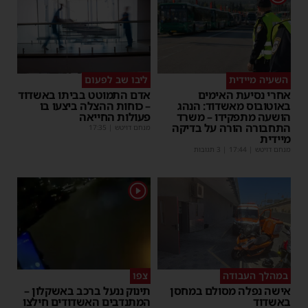
השעיה מיידית
ליבו שב לפעום
אחרי נסיעת האימים
אדם התמוטט בביתו באשדוד
באוטובוס מאשדוד: הנהג
– כוחות ההצלה ביצעו בו
הושעה מתפקידו – משרד
פעולות החייאה
התחבורה הורה על בדיקה
מנחם דויטש
|
17:35
מיידית
מנחם דויטש
|
17:44
| 3 תגובות
1
במהלך העבודה
צפו
אישה נפלה מסולם במחסן
תינוק ננעל ברכב באשקלון –
באשדוד
המתנדבים האשדודים חילצו