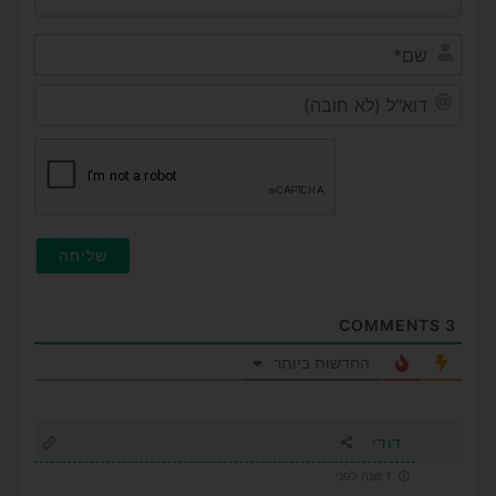
שם*
דוא"ל
(לא
חובה
COMMENTS
3
החדשות ביותר
דודי
1 שנה לפני