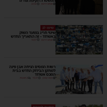
המשטרה הקימה צח”מ
מנחם דויטש
22:32
שימו לב
שינוי חריג במועד השוק
באשדוד – זה התאריך החדש
מנחם דויטש
16:07
רשות המסים הניחה אבן פינה
למתקן הבידוק החדש בבית
המכס אשדוד
משה קאהן
15:37
2 תגובות
הודעה לנהגים