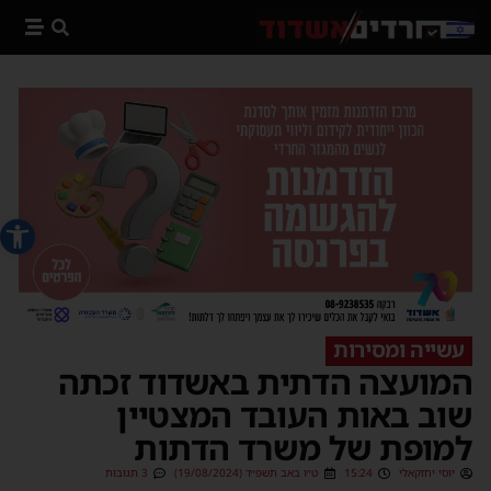
פתח סרג
עשייה ומסירות
המועצה הדתית באשדוד זכתה
שוב באות העובד המצטיין
למופת של משרד הדתות
יוסי יחזקאלי
15:24
ט״ו באב תשפ״ד (19/08/2024)
3 תגובות