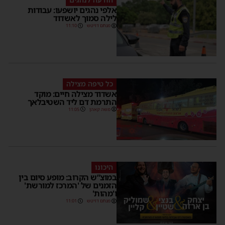
אלפי נהגים יושפעו: עבודות
לילה סמוך לאשדוד
מנחם דויטש
11:10
כל טיפה מצילה
אשדוד מצילה חיים: מוקד
התרמת דם ליד השטיבלאך
משה קאהן
11:05
היכונו
במוצ”ש הקרוב: מופע סיום בין
הזמנים של 'המרכז למורשת'
ו'מהות'
מנחם דויטש
11:01