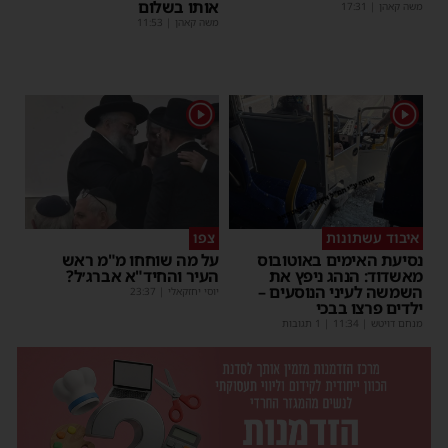
אותו בשלום
משה קאהן
|
17:31
משה קאהן
|
11:53
1
1
איבוד עשתונות
צפו
נסיעת האימים באוטובוס
על מה שוחחו מ"מ ראש
מאשדוד: הנהג ניפץ את
העיר והחיד"א אברג׳ל?
השמשה לעיני הנוסעים –
יוסי יחזקאלי
|
23:37
ילדים פרצו בבכי
מנחם דויטש
|
11:34
| 1 תגובות