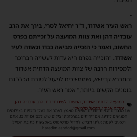
-
ראש העיר אשדוד, ד"ר יחיאל לסרי, בירך את הרב
עובדיה דהן ואת צוות המועצה על זכייתם בפרס
החשוב, ואמר כי הזכייה מביאה כבוד וגאווה לעיר
אשדוד.
"הזכייה בפרס היא עדות לעשייה הברוכה
ולמסירות הרבה של צוות המועצה הדתית אשדוד
והחברא קדישא, שממשיכים לפעול לטובת הכלל גם
בזמנים הקשים ביותר," אמר ראש העיר.
המועצה הדתית אשדוד
,
המשרד לשירותי דת
,
הרב עובדיה דהן
,
יהודה אבידן
,
מיכאל מלכיאלי
אנו מכבדים זכויות יוצרים ועושים מאמץ לאתר את בעלי הזכויות בצילומים
המגיעים לידינו. אם זיהיתים בפרסומינו צילום שיש לכם זכויות בו, אתם
רשאים לפנות אלינו ולבקש לחדול מהשימוש באמצעות כתובת המייל:
haredim.ashdod@gmail.com