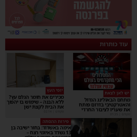
עוד כותרות
יופי העץ
יש לאן לצאת
מכירים את חומר הגלם עץ?
מתחם הבאולינג הגדול
ללא הבנה – שימוש בו יהפוך
והאטרקטיבי בדרום פותח
את הבית לקצת ישן
את שעריו לציבור החרדי
מקודם
|
02:14
מקודם
|
01:35
פירות ההסתה
אימה באשדוד: בחור ישיבה בן
13 נשדד באיומי רצח –