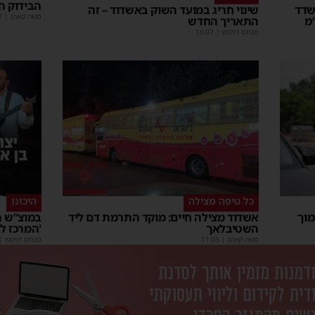
הבידוק ה
וד: בחור ישיבה בן 13 נשדד
שינוי חריג במועד השוק באשדוד – זה
משה קאהן
|
7
מ
התאריך החדש
מנחם דויטש
|
16:07
כל טיפה מצילה
היכונו
מוך
אשדוד מצילה חיים: מוקד התרמת דם ליד
במוצ”ש ה
השטיבלאך
'המרכז ל
משה קאהן
|
11:05
מנחם דויטש
|