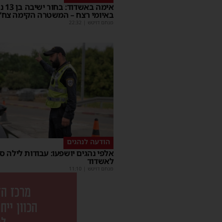
אימה באשד
באיומי רצח – המשטרה הקימה צח”
מנחם דויטש
|
22:32
הודעה לנהגים
אלפי נהגים יושפעו: עבודות לילה ס
לאשדוד
מנחם דויטש
|
11:10