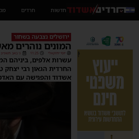
חדשות
חרדים
ממס
ירושלים נצבעה בשחור
המונים נוהרים מא
יוסי יחזקאלי
11:25
ג׳ באב תשפ״ב (31/07/2022
עשרות אלפים, ביניהם המו
החרדית הגאון רבי יצחק טו
אשדוד והפגישה עם האדמו