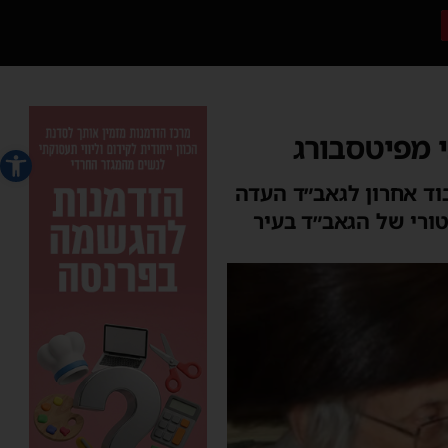
 מפיטסבורג
פתח סרג
וד אחרון לגאב״ד העדה
טורי של הגאב״ד בעיר