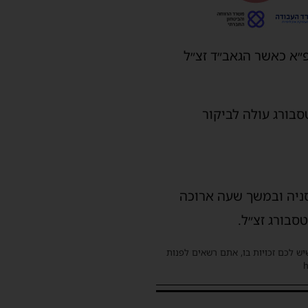
״א כאשר הגאב״ד זצ״ל
סבורג עולה לביקור
סניה ובמשך שעה ארוכה
סבורג זצ״ל.
שיש לכם זכויות בו, אתם רשאים לפנות