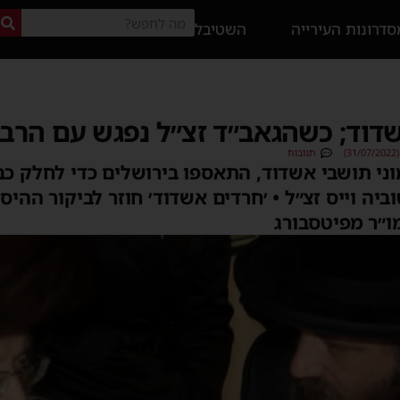
דרונות העירייה
השטיבל
שדוד; כשהגאב״ד זצ״ל נפגש עם הרבי
)
תגובות
ני תושבי אשדוד, התאספו בירושלים כדי לחלק כב
ביה וייס זצ״ל • ׳חרדים אשדוד׳ חוזר לביקור ההיס
״ר מפיטסבורג