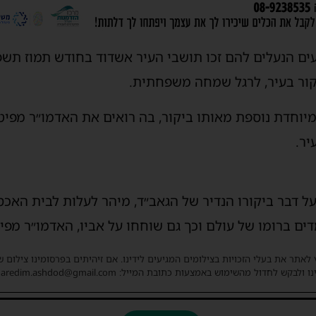
ים הנעלים להם זכו תושבי העיר אשדוד בחודש תמוז תשפ
קור בעיר, לרגל שמחה משפחתית.
יוחדת נוספת מאותו ביקור, בה רואים את האדמו״ר מפיט
יר.
ל דבר ביקורו הנדיר של הגאב״ד, מיהר לעלות לבית האכ
ים ברומו של עולם וכך גם שוחחו על אביו, האדמו״ר מפיט
 לאתר את בעלי הזכויות בצילומים המגיעים לידינו. אם זיהיתים בפרסומינו צילום 
ו ולבקש לחדול מהשימוש באמצעות כתובת המייל: haredim.ashdod@gmail.com