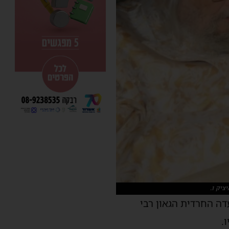
ציק ו.
דה החרדית הגאון רבי