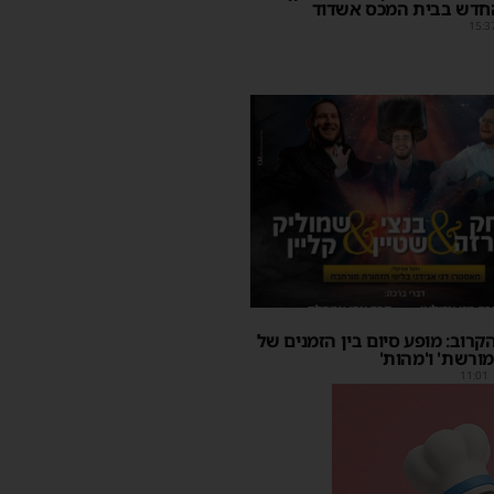
חדש בבית המכס אשדוד
15:3
קרוב: מופע סיום בין הזמנים של
מורשת' ו'מהות'
11:01