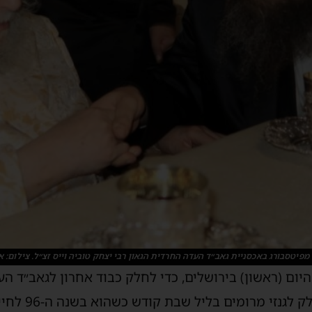
מפיטסבורג באכסניית גאב״ד העדה החרדית הגאון רבי יצחק טוביה וייס זצ״ל. צילום: אי
ום (ראשון) בירושלים, כדי לחלק כבוד אחרון לגאב״ד הע
לגנזי מרומים בליל שבת קודש כשהוא בשנה ה-96 לחייו.