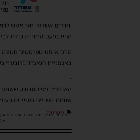
׳חרדים אשדוד׳ חזר אמש לרגע
הגיע בפעם היחידה בחייו לבי
היום אנחנו מפרסמים תמונה מ
באכסניית הגאב״ד ברובע ז׳ בע
-
האדמו״ר מפיטסבורג, ששמע ע
שוחחו השניים בעניינים העומד
פיטסבורג
אנו מכבדים זכויות יוצרים ועושים מאמץ
אלינ