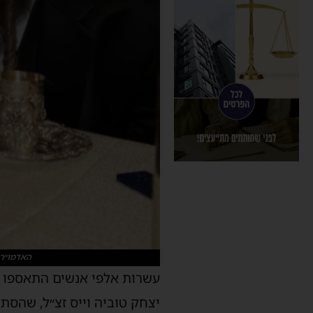
האדמו״ר 
עשרות אלפי אנשים התאספו הי
יצחק טוביה וייס זצ״ל, שהסתלק 