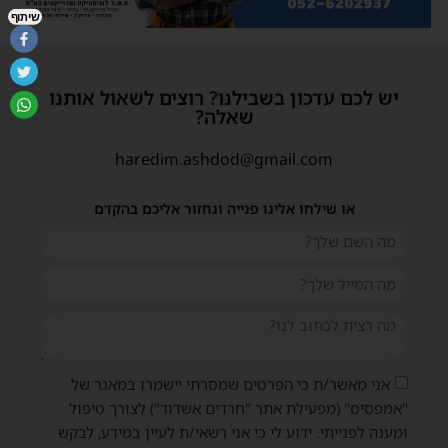
שיתוף
יש לכם עדכון בשבילנו? רוצים לשאול אותנו
שאלה?
haredim.ashdod@gmail.com
או שילחו אלינו פנייה ונחזור אליכם בהקדם
אני מאשר/ת כי הפרטים שמסרתי יישמרו במאגר של
"אמפסיס" (מפעילת אתר "חרדים אשדוד") לצורך טיפול
ומענה לפנייתי. ידוע לי כי אני רשאי/ת לעיין במידע, לבקש