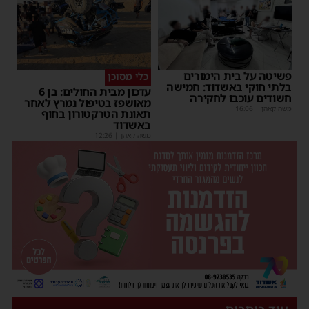
פשיטה על בית הימורים
כלי מסוכן
בלתי חוקי באשדוד: חמישה
עדכון מבית החולים: בן 6
חשודים עוכבו לחקירה
מאושפז בטיפול נמרץ לאחר
משה קאהן
|
16:06
תאונת הטרקטורון בחוף
באשדוד
משה קאהן
|
12:26