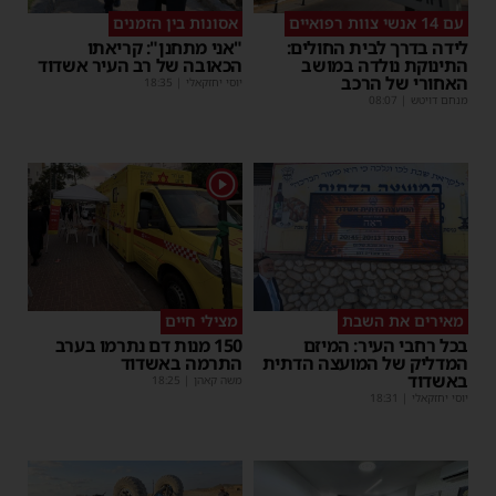
עם 14 אנשי צוות רפואיים
אסונות בין הזמנים
לידה בדרך לבית החולים:
"אני מתחנן": קריאתו
התינוקת נולדה במושב
הכאובה של רב העיר אשדוד
האחורי של הרכב
יוסי יחזקאלי
|
18:35
מנחם דויטש
|
08:07
1
מאירים את השבת
מצילי חיים
בכל רחבי העיר: המיזם
150 מנות דם נתרמו בערב
המדליק של המועצה הדתית
התרמה באשדוד
באשדוד
משה קאהן
|
18:25
יוסי יחזקאלי
|
18:31