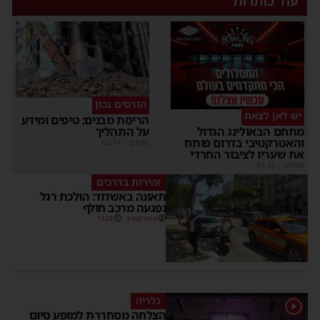
עוד כותרות
הורסים נכון
יש לאן לצאת
הריסת מבנים: טיפים ומידע
על התהליך
מתחם הבאולינג הגדול
והאטרקטיבי בדרום פותח
מקודם
|
02:14
את שעריו לציבור החרדי
מקודם
|
01:35
זהירות בדרכים
תאונה באשדוד: הולכת רגל
נפגעה מרכב חולף
משה קאהן
12:22
גלריה
1
הצלחה מסחררת למופע סיום