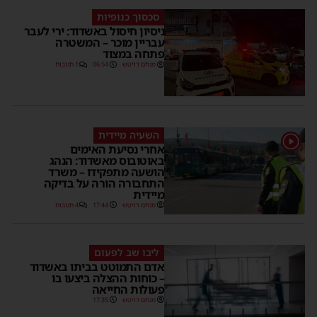
סכסוך כנופיות
ניסיון חיסול באשדוד: ירי לעבר
עבריין מוכר – המשטרה
פתחה במצוד
מנחם דויטש
06:54
1 תגובות
השעיה מיידית
1
אחרי נסיעת האימים
באוטובוס מאשדוד: הנהג
הושעה מתפקידו – משרד
התחבורה הורה על בדיקה
מיידית
מנחם דויטש
17:44
4 תגובות
ליבו שב לפעום
אדם התמוטט בביתו באשדוד
– כוחות ההצלה ביצעו בו
פעולות החייאה
מנחם דויטש
17:35