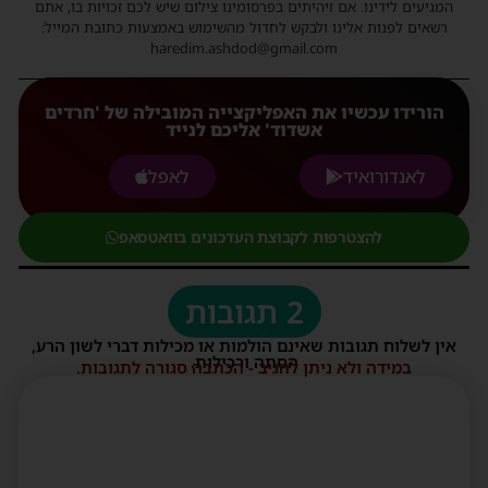
המגיעים לידינו. אם זיהיתים בפרסומינו צילום שיש לכם זכויות בו, אתם
רשאים לפנות אלינו ולבקש לחדול מהשימוש באמצעות כתובת המייל:
haredim.ashdod@gmail.com
הורידו עכשיו את האפליקצייה המובילה של 'חרדים
אשדוד' אליכם לנייד
לאנדורואיד
לאפל
להצטרפות לקבוצת העדכונים בוואטסאפ
2 תגובות
אין לשלוח תגובות שאינם הולמות או מכילות דברי לשון הרע,
הסתה ורכילות.
במידה ולא ניתן להגיב - הכתבה סגורה לתגובות.