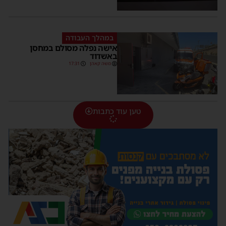
במהלך העבודה
אישה נפלה מסולם במחסן
באשדוד
משה קאהן
17:31
טען עוד כתבות