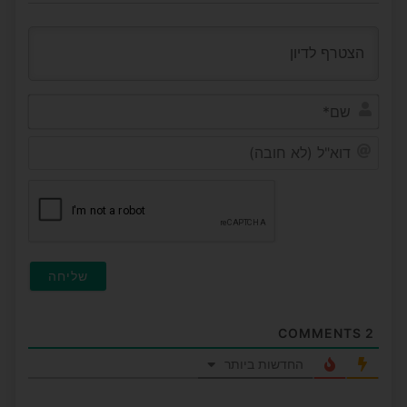
שם*
דוא"ל
(לא
חובה
COMMENTS
2
החדשות ביותר