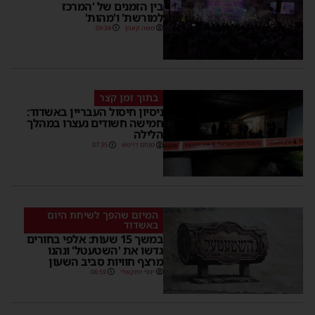
בין הזמנים של 'המרכז
למורשת' ו'מהות'
משה קאהן
09:34
בתוך זמן קצר
ניסיון חיסול העבריין באשדוד:
חמישה חשודים נעצרו במהלך
הלילה
מנחם דויטש
07:35
המיזם שהפך לשיחת היום
באשדוד
במשך 15 שעות: אלפי בחורים
גדשו את 'השטעטל' ונהנו
מרצף חוויות סביב השעון
יוסי יחזקאלי
06:59