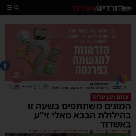
פתח סרג
זכותו תגן עלינו
המונים משתתפים בשעה זו
בהילולת הבבא סאלי זי”ע
באשדוד
יוסי יחזקאלי
22:50
ג׳ בשבט תשפ״ד (13/01/2024)
2 תגובות