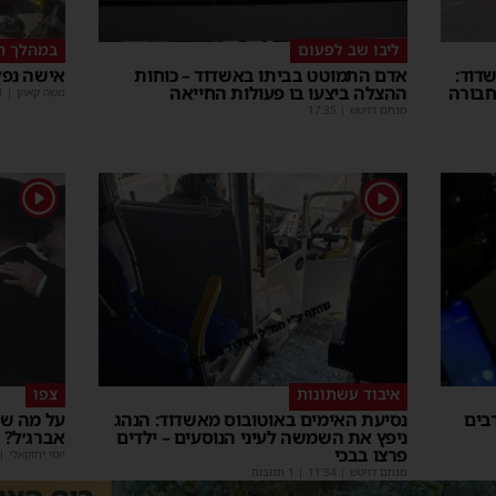
ליבו שב לפעום
במהלך ה
דוד:
אדם התמוטט בביתו באשדוד – כוחות
אישה נפל
חבורה
ההצלה ביצעו בו פעולות החייאה
משה קאהן
|
1
מנחם דויטש
|
17:35
1
1
איבוד עשתונות
צפו
בים
נסיעת האימים באוטובוס מאשדוד: הנהג
על מה שו
ניפץ את השמשה לעיני הנוסעים – ילדים
אברג׳ל?
פרצו בבכי
יוסי יחזקאלי
|
מנחם דויטש
|
11:34
| 1 תגובות