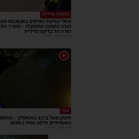
השעיה מיידית
אחרי נסיעת האימים באוטובוס מאש
הנהג הושעה מתפקידו – משרד הת
הורה על בדיקה מיידית
מנחם דויטש
|
17:44
1
צפו
תינוק ננעל ברכב באשקלון – המתנד
האשדודים חילצו אותו בשלום
משה קאהן
|
11:53