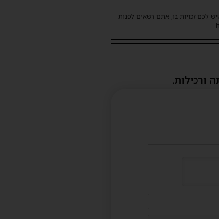
שיש לכם זכויות בו, אתם רשאים לפנות
ה ורכילות.
דוא"ל
(לא
חובה)