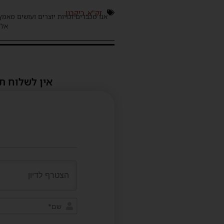
זק"א
,
ריקבון
אנו מכבדים זכויות יוצרים ועושים מאמץ
אלינ
אין לשלוח ת