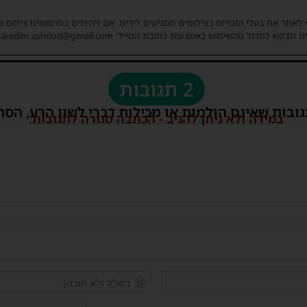
 לאתר את בעלי הזכויות בצילומים המגיעים לידינו. אם זיהיתים בפרסומינו צילום 
ו ולבקש לחדול מהשימוש באמצעות כתובת המייל: haredim.ashdod@gmail.com
2 תגובות
גובות שאינם הולמות או מכילות דברי לשון הרע, הסת
במידה ולא ניתן להגיב - הכתבה סגורה לתגובות.
שם*