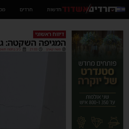
חדשות
חרדים
ממס
דיווח ראשוני
המגיפה השקטה: גו
משה קאהן
21:03
כ״ב בתמוז תשפ״ו (07/2026