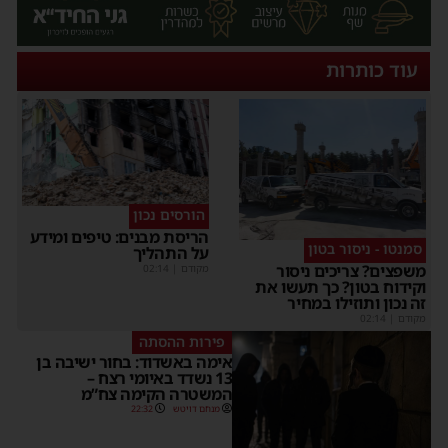
עוד כותרות
הורסים נכון
הריסת מבנים: טיפים ומידע
סמנטו - ניסור בטון
על התהליך
משפצים? צריכים ניסור
מקודם
|
02:14
וקידוח בטון? כך תעשו את
זה נכון ותוזילו במחיר
מקודם
|
02:14
פירות ההסתה
אימה באשדוד: בחור ישיבה בן
13 נשדד באיומי רצח –
המשטרה הקימה צח”מ
מנחם דויטש
22:32