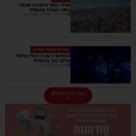
אותר בחור הישיבה שנעדר
בחוף הנפרד באשדוד
מנחם דויטש
22:08
3 תגובות
סגירת מעגל מהירה
המשטרה עצרה קטין בחשד
שדקר נער באשדוד
משה קאהן
21:59
טען עוד כתבות