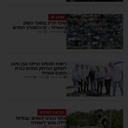
שימו לב
שינוי חריג במועד השוק
באשדוד – זה התאריך החדש
מנחם דויטש
16:07
רשות המסים הניחה אבן פינה
למתקן הבידוק החדש בבית
המכס אשדוד
משה קאהן
15:37
1 תגובות
הודעה לנהגים
אלפי נהגים יושפעו: עבודות
לילה סמוך לאשדוד
מנחם דויטש
11:10