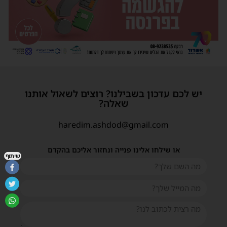
יש לכם עדכון בשבילנו? רוצים לשאול אותנו
שאלה?
haredim.ashdod@gmail.com
או שילחו אלינו פנייה ונחזור אליכם בהקדם
שיתוף