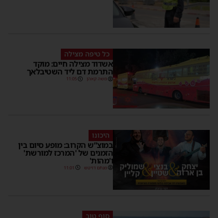
כל טיפה מצילה
אשדוד מצילה חיים: מוקד
התרמת דם ליד השטיבלאך
משה קאהן
11:05
היכונו
במוצ”ש הקרוב: מופע סיום בין
הזמנים של 'המרכז למורשת'
ו'מהות'
מנחם דויטש
11:01
סוף טוב