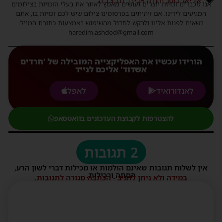
אוריאל בוסו
,
יהודה אבידן
,
ת.נ.צ.ב.ה.
אנו מכבדים זכויות יוצרים ועושים מאמץ לאתר את בעלי הזכויות בצילומים
המגיעים לידינו. אם זיהיתים בפרסומינו צילום שיש לכם זכויות בו, אתם
רשאים לפנות אלינו ולבקש לחדול מהשימוש באמצעות כתובת המייל:
haredim.ashdod@gmail.com
הורידו עכשיו את האפליקצייה המובילה של 'חרדים
אשדוד' אליכם לנייד
לאנדורואיד
לאפל
להצטרפות לקבוצת העדכונים בוואטסאפ
2 תגובות
אין לשלוח תגובות שאינם הולמות או מכילות דברי לשון הרע,
הסתה ורכילות.
במידה ולא ניתן להגיב - הכתבה סגורה לתגובות.