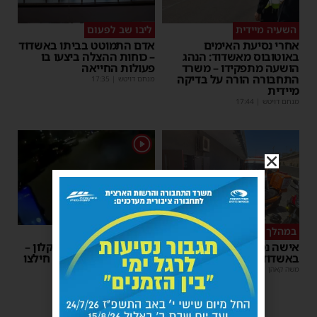
השעיה מיידית
ליבו שב לפעום
אחרי נסיעת האימים
אדם התמוטט בביתו באשדוד
באוטובוס מאשדוד: הנהג
– כוחות ההצלה ביצעו בו
הושעה מתפקידו – משרד
פעולות החייאה
התחבורה הורה על בדיקה
מנחם דויטש
|
17:35
מיידית
מנחם דויטש
|
17:44
1
במהלך העבודה
צפו
אישה נפלה מסולם במחסן
תינוק ננעל ברכב באשקלון –
באשדוד
המתנדבים האשדודים חילצו
אותו בשלום
משה קאהן
|
17:31
משה קאהן
|
11:53