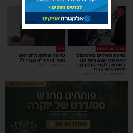
1
1
פרסומת
איבוד עשתונות
צפו
נסיעת האימים באוטובוס
על מה שוחחו מ"מ ראש
מאשדוד: הנהג ניפץ את
העיר והחיד"א אברג׳ל?
השמשה לעיני הנוסעים –
יוסי יחזקאלי
|
23:37
ילדים פרצו בבכי
מנחם דויטש
|
11:34
| 1 תגובות