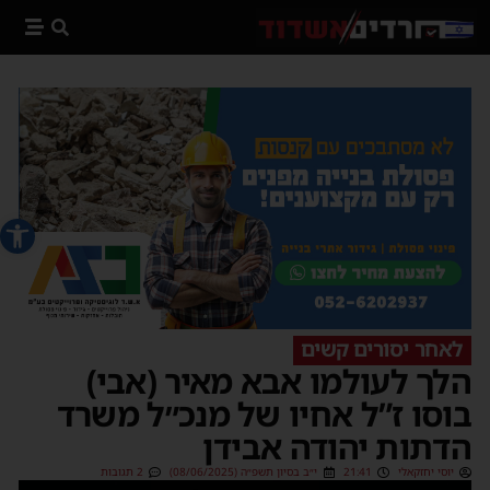
פתח סרג
לאחר יסורים קשים
הלך לעולמו אבא מאיר (אבי)
בוסו ז”ל אחיו של מנכ״ל משרד
הדתות יהודה אבידן
יוסי יחזקאלי
21:41
י״ב בסיון תשפ״ה (08/06/2025)
2 תגובות