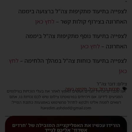
-
לצפייה בתיעוד מתקיפות צה"ל ברצועה ביממה
האחרונה בצירוף קולות קשר –
לחץ כאן
לצפייה בתיעוד נוסף מתקיפות צה"ל ביממה
האחרונה –
לחץ כאן
לצפייה בתיעוד כוחות צה"ל במהלך הלחימה –
לחץ
כאן
צילום: דובר צה״ל
חרבות ברזל
,
צה״ל
,
תקיפה בעזה
אנו מכבדים זכויות יוצרים ועושים מאמץ לאתר את בעלי הזכויות בצילומים
המגיעים לידינו. אם זיהיתים בפרסומינו צילום שיש לכם זכויות בו, אתם
רשאים לפנות אלינו ולבקש לחדול מהשימוש באמצעות כתובת המייל:
haredim.ashdod@gmail.com
הורידו עכשיו את האפליקצייה המובילה של 'חרדים
אשדוד' אליכם לנייד