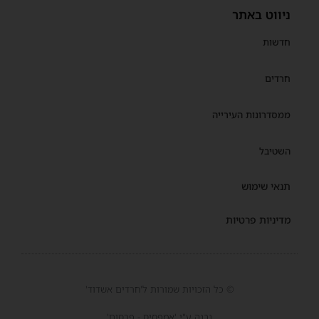
ניווט באתר
חדשות
חרדים
ממסדרונות העירייה
השטיבל
תנאי שימוש
מדיניות פרטיות
© כל הזכויות שמורות ל'חרדים אשדוד'
נבנה ע"י 'אמפסיס - פרסום'