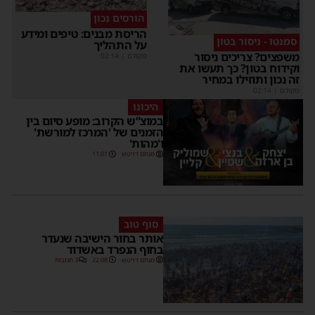
הורסים נכון
הריסת מבנים: טיפים ומידע
סמנטו - ניסור בטון
על התהליך
משפצים? צריכים ניסור
מקודם
|
02:14
וקידוח בטון? כך תעשו את
זה נכון ותוזילו במחיר
מקודם
|
02:14
היכונו
במוצ”ש הקרוב: מופע סיום בין
הזמנים של 'המרכז למורשת'
ו'מהות'
מנחם דויטש
11:01
סוף טוב
אותר בחור הישיבה שנעדר
בחוף הנפרד באשדוד
מנחם דויטש
22:08
3 תגובות