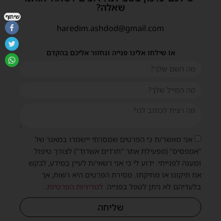
שאלה?
שיתוף
haredim.ashdod@gmail.com
או שילחו אלינו פנייה ונחזור אליכם בהקדם
אני מאשר/ת כי הפרטים שמסרתי יישמרו במאגר של
"אמפסיס" (מפעילת אתר "חרדים אשדוד") לצורך טיפול
ומענה לפנייתי. ידוע לי כי אני רשאי/ת לעיין במידע, לבקש
את תיקונו או מחיקתו. מסירת הפרטים היא רשות, אך
בלעדיהם לא ניתן לטפל בפנייה.
למדיניות הפרטיות
.
שליחה