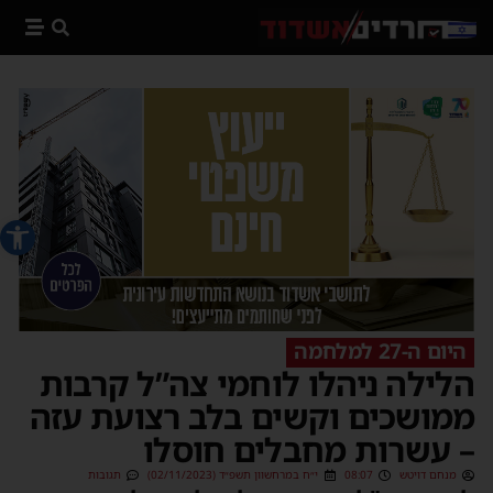
פתח סרג
היום ה-27 למלחמה
הלילה ניהלו לוחמי צה”ל קרבות
ממושכים וקשים בלב רצועת עזה
– עשרות מחבלים חוסלו
מנחם דויטש
08:07
י״ח במרחשוון תשפ״ד (02/11/2023)
תגובות