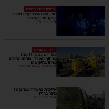
סגירת מעגל מהירה
המשטרה עצרה קטין בחשד
שדקר נער באשדוד
משה קאהן
21:59
דרמה באשדוד
בחור ישיבה בן 15 נעדר
מהחוף הנפרד – כוחות החירום
פתחו בחיפושים
מנחם דויטש
18:32
1 תגובות
אלימות באשדוד: נער בן 13
נדקר ברגלו
משה קאהן
18:04