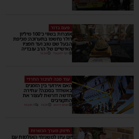
פעם בדור
אוצרות בשווי כ־100 מיליון
דולר נחשפו בתערוכה: מכיפת
הבעל שם טוב ועד חפציו
האישיים של הרב עובדיה
יוסי יחזקאלי
16:34
עוד מכה לציבור החרדי
האם אירועי בין הזמנים
באשדוד בסכנה? עתירה
חדשה דורשת לעצור את
התקציבים
מנחם דויטש
14:24
1 תגובות
חיזוק מערך הכשרות
יום עיון למשגיחי האולמות עם