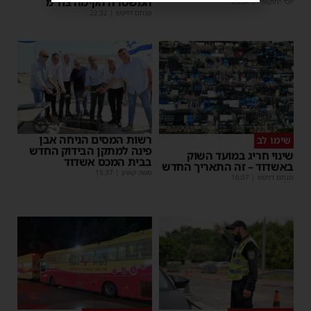
המשטרה הקימה צח”מ
יוסי יחזקאלי
|
23:37
מנחם דויטש
|
22:32
רשות המסים הניחה אבן
שימו לב
פינה למתקן הבידוק החדש
שינוי חריג במועד השוק
בבית המכס אשדוד
באשדוד – זה התאריך החדש
משה קאהן
|
15:37
מנחם דויטש
|
16:07