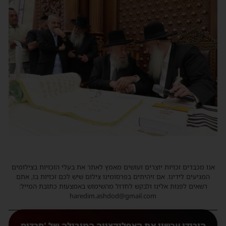
נו מכבדים זכויות יוצרים ועושים מאמץ לאתר את בעלי הזכויות בצילומים
המגיעים לידינו. אם זיהיתים בפרסומינו צילום שיש לכם זכויות בו, אתם
רשאים לפנות אלינו ולבקש לחדול מהשימוש באמצעות כתובת המייל:
haredim.ashdod@gmail.com
הורידו עכשיו את האפליקצייה המובילה של 'חרדים