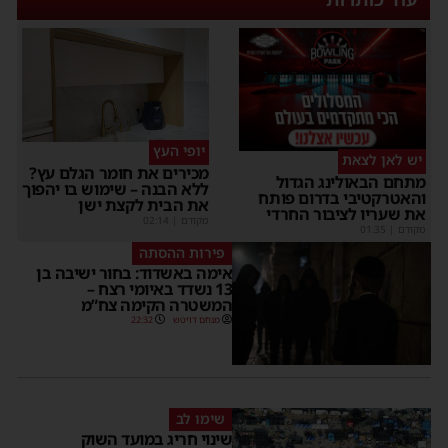
יופי העץ
יש לאן לצאת
מכירים את חומר הגלם עץ?
תחם הבאולינג הגדול
ללא הבנה – שימוש בו יהפוך
האטרקטיבי בדרום פותח
את הבית לקצת ישן
ת שעריו לציבור החרדי
מקודם
|
02:14
קודם
|
01:35
פירות ההסתה
אימה באשדוד: בחור ישיבה בן
13 נשדד באיומי רצח –
המשטרה הקימה צח”מ
מנחם דויטש
22:32
שימו לב
שינוי חריג במועד השוק