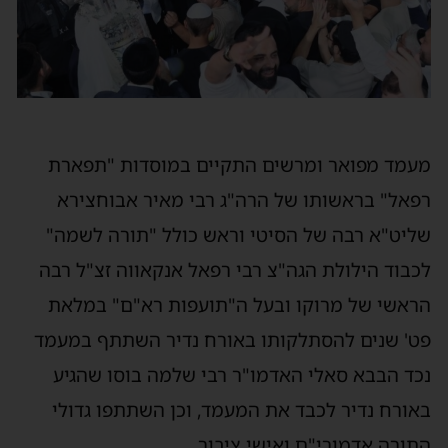
עמד מפואר ומרשים התקיים במוסדות "תפארת
פאל" בראשותו של הרה"ג רבי מאיר אבוחצירא
ליט"א רבה של הסיטי וראש כולל "תורה לשמה"
כבוד הילולת הגה"צ רבי רפאל אנקאווה זצ"ל רבה
ראשי של מרוקו ובעל ה"תועפות רא"ם" במלאת
ט' שנים להסתלקותו באורח נדיר השתתף במעמד
כד הבבא סאלי האדמו"ר רבי שלמה בוסו שהגיע
אורח נדיר לכבד את המעמד, וכן השתתפו גדולי
תורה אדמורי"ם ואישי ציבור.