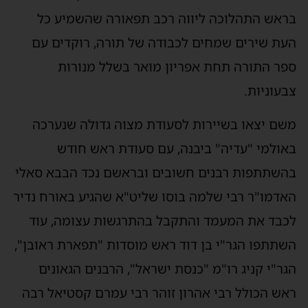
ראש התהלוכה ליווה רכב תפאורה שהשמיע כל
עת שירים שמחים לכבודה של תורה, רוקדים עם
פר התורה תחת אפריון מואר בשלל מנורות
בעוניות.
שם יצאו בשיירות לסעודת מצוה גדולה שנערכה
אולמי "עדיה" ביבנה, עם סעודת ראש חודש
השתתפות רבנים חשובים ובראשם נכד הבבא סאלי
אדמו"ר רבי שלמה בוסו שליט"א שהגיע באורח נדיר
כבד את המעמד והתקבל בהתרגשות עצומה, עוד
שתתפו הגר"י בן דוד ראש מוסדות "תפארת ראובן",
גר"י קניג רו"מ "כנסת ישראל", הרבנים הגאונים
אש הכולל רבי אהרון זוהר רבי עמרם קסטיאל רבה