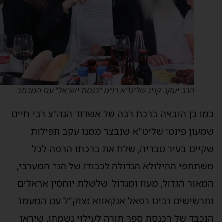
הרב יעקב קניג שליט"א רו"מ "כנסת ישראל" עם המכתב
מו כן הובאה ברכת רבה של אשדוד הגה"צ רבי חיים
מעון פינטו שליט"א שנבצר ממנו עקב תפילות
קיים בעיר טבריה, שלח את ברכתו הרמה לכל
שתתפי ההילולא הגדולה לכבודו של הנר המערבי,
מאור הגדול, מעוז ומגדול, שלשלת יוחסין אראלים
תרשישים רבינו רפאל אנקאווא זצוק"ל עם המעמד
נכבד של הכנסת ספר תורה לעילוי נשמתו, שיראו