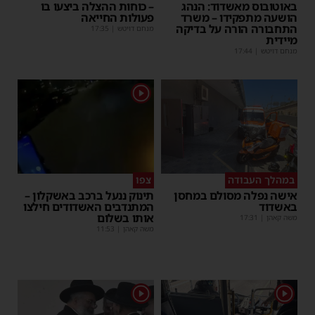
באוטובוס מאשדוד: הנהג
– כוחות ההצלה ביצעו בו
הושעה מתפקידו – משרד
פעולות החייאה
התחבורה הורה על בדיקה
מנחם דויטש
|
17:35
מיידית
מנחם דויטש
|
17:44
1
במהלך העבודה
צפו
אישה נפלה מסולם במחסן
תינוק ננעל ברכב באשקלון –
באשדוד
המתנדבים האשדודים חילצו
אותו בשלום
משה קאהן
|
17:31
משה קאהן
|
11:53
1
1