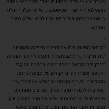
וגרבי ראש ישיבת "כנסת ישראל" וחבר רבני איחוד
קהילות, האדמו"ר מפיטסוברג, שליח חב"ד הרה"ח
' שניאור גודמן ועוד רבים שזכו לרכוש חלק בספר
תורה.
קראת הסיום ערכו את תפירת היריעה האחרונה
עץ חיים והגר"מ אבוחצירא, הכניס את ספר התורה
תיק יקר ומפואר מיוחד ביופיו בבחינת 'זה קלי
אנווהו' ופצחו מיד בריקודים של מצוה לקראת
תהלוכה, כשבית הכנסת כבר מלא באורחים, כך
צאו בתהלוכה לרחוב הסמוך, כשרבים ממתינים
חוץ לבית הכנסת ומיד שראו את ספר התורה, זרקו
וכריות לעבר החוגגים והצטרפו לחוגגים, כאשר