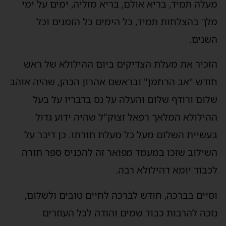
עלה תמיד, בריא אולם, בריא מזליה, ימים על ימי
לך בהצלחות תמיד, כל הימים כל הזמנים וכל
שנים.
זכיר את מעלת הצדיקים ביום ההילולא של ראש
ודש "אב הרחמן" ובראשם אהרון הכהן, שהיה אוהב
לום ורודף שלום והעלה על נס בדבריו על בעל
הילולא המלאך רפאל זצוק"ל שהיה ידוע גדול
עשיית השלום מעל כל מעלת תורתו. כן דיבר על
שילוב שזכו במעמד מפואר זה להכניס ספר תורה
כבוד יומא דהילולא רבה.
סיים בברכה, חודש לברכה לחיים טובים ולשלום,
זכה להרבות כבוד שמים והודה לכל העוזרים