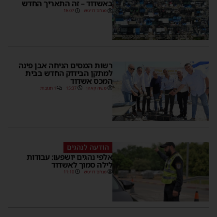
באשדוד – זה התאריך החדש
מנחם דויטש
16:07
רשות המסים הניחה אבן פינה
למתקן הבידוק החדש בבית
המכס אשדוד
משה קאהן
15:37
1 תגובות
הודעה לנהגים
אלפי נהגים יושפעו: עבודות
לילה סמוך לאשדוד
מנחם דויטש
11:10