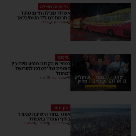
כל טיפה מצילה
אשדוד מצילה חיים: מוקד
התרמת דם ליד השטיבלאך
משה קאהן
11:05
היכונו
שית
במוצ”ש הקרוב: מופע סיום בין
הזמנים של 'המרכז למורשת'
ו'מהות'
מנחם דויטש
11:01
סוף טוב
אותר בחור הישיבה שנעדר
בחוף הנפרד באשדוד
מנחם דויטש
22:08
3 תגובות