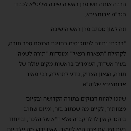
רבה אותה חש מרן ראש הישיבה שליט"א לכבוד
גר"מ אבוחצירא.
זה לשון מכתב מרן ראש הישיבה:
ברכתי נתונה למתכנסים בחגיגת הכנסת ספר תורה,
קהילת "תפארת רפאל" ומוסדות "תורה לשמה"
עיר אשדוד, העומדים בראשות מקים עולה של
ורה, הגאון הצדיק, נודע לתהילה, רבי מאיר
בוחצירא שליט"א.
יזכו להיות דבוקים בתורה הקדושה ובקיום
צוותיה, לקיים מה שכתוב בזה, ומיום שחרב
יהמ"ק אין לו להקב"ה אלא ד"א של הלכה, ובייחוד
עת הזו, עת צרה היא ליעקב, שאין ידוע מה יילד יום