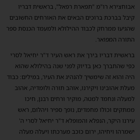
בוחצירא רו"מ "תפארת רפאל", בראשית דבריו
יבל בברכת ברוכים הבאים את האורחים החשובים
הגיעו ממרחק לכבוד ההילולא ולמעמד הכנסת ספר
תורה המפואר.
ראשית דבריו בירך את ראש העיר ד"ר יחיאל לסרי
פי שהתברך כאן בדיוק לפני שנה בהילולא שהוא
יה והוא זה שימשיך להנהיג את העיר, במילים: כבוד
עלת אהובינו ויקירנו, אוהב תורה ולומדיה, אהוב
מעלה ונחמד למטה, מוקיר ורחים רבנן, חיכו
מתקים וכולו מחמדים, נופך ספיר ויהלום, ראש
ירנו היקר, הנפלא והמופלא ד"ר יחיאל לסרי ה'
שמרהו ויחיהו, ירום כוכב מערכתו ויעלה מעלה