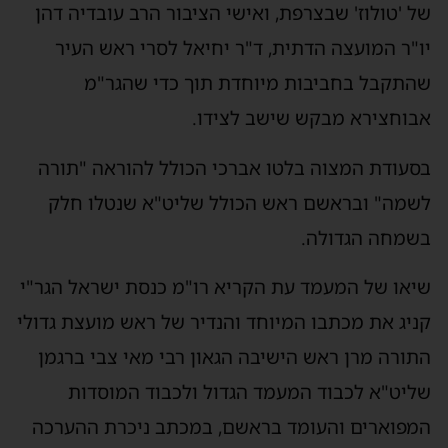
ל 'טולוז' שבצרפת, ואישי הציבור הרב עובדיה דהן
ו"ר המועצה הדתית, ד"ר יחיאל לסרי ראש העיר
התקבל בחביבות מיוחדת תוך כדי שהגר"מ
בוחצירא מבקש שישב לצידו.
סעודת המצוה בלטו אברכי הכולל להוראה "תורה
שמה" ובראשם ראש הכולל שליט"א שנטלו חלק
שמחה הגדולה.
יאו של המעמד עת הקריא רו"מ כנסת ישראל הגר"י
ניג את מכתבו המיוחד והנדיר של ראש מועצת גדולי
תורה מרן ראש הישיבה הגאון רבי מאי צבי ברגמן
ליט"א לכבוד המעמד הגדול ולכבוד המוסדות
מפוארים והעומד בראשם, במכתב ניכרת ההערכה