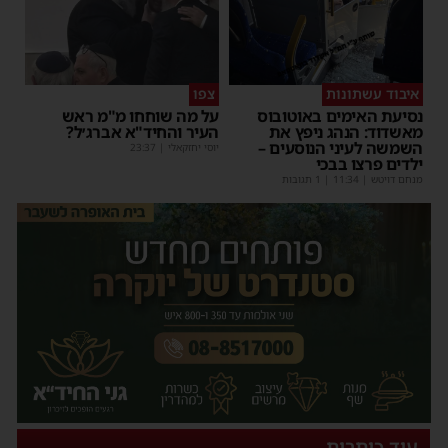
איבוד עשתונות
צפו
נסיעת האימים באוטובוס
על מה שוחחו מ"מ ראש
מאשדוד: הנהג ניפץ את
העיר והחיד"א אברג׳ל?
השמשה לעיני הנוסעים –
יוסי יחזקאלי
|
23:37
ילדים פרצו בבכי
מנחם דויטש
|
11:34
| 1 תגובות
עוד כותרות