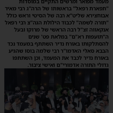
עמד מפואר ומרשים התקיים במוסדות
תפארת רפאל" בראשותו של הרה"ג רבי מאיר
בוחצירא שליט"א רבה של הסיטי וראש כולל
תורה לשמה" לכבוד הילולת הגה"צ רבי רפאל
נקאווה זצ"ל רבה הראשי של מרוקו ובעל
"תועפות רא"ם" במלאת פט' שנים
הסתלקותו באורח נדיר השתתף במעמד נכד
בבא סאלי האדמו"ר רבי שלמה בוסו שהגיע
אורח נדיר לכבד את המעמד, וכן השתתפו
דולי התורה אדמורי"ם ואישי ציבור.