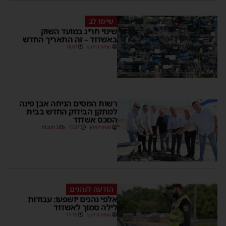
שימו לב
שינוי חריג במועד השוק
באשדוד – זה התאריך החדש
מנחם דויטש
16:07
רשות המסים הניחה אבן פינה
למתקן הבידוק החדש בבית
המכס אשדוד
משה קאהן
15:37
2 תגובות
הודעה לנהגים
אלפי נהגים יושפעו: עבודות
לילה סמוך לאשדוד
מנחם דויטש
11:10