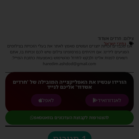
ילום: חרדים אשדוד
נתיבי ישראל
נו מכבדים זכויות יוצרים ועושים מאמץ לאתר את בעלי הזכויות בצילומים
המגיעים לידינו. אם זיהיתים בפרסומינו צילום שיש לכם זכויות בו, אתם
רשאים לפנות אלינו ולבקש לחדול מהשימוש באמצעות כתובת המייל:
haredim.ashdod@gmail.com
הורידו עכשיו את האפליקצייה המובילה של 'חרדים
אשדוד' אליכם לנייד
לאנדורואיד
לאפל
להצטרפות לקבוצת העדכונים בוואטסאפ
1 תגובות