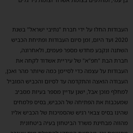
ן עמי, ומחלפים בצומת אשדוד וצומת ניר גלים"
עבודות החלו על ידי חברת "נתיבי ישראל" בשנת
2020 ועד היום, זמן סיום העבודות ופתיחת הכביש
שתנה ונקבע מחדש מספר פעמים, ולאחרונה,
ברת הבת "חפ"א" של עיריית אשדוד לקחה את
עבודות על עצמה כדי לסיימן כמה שיותר מהר ואכן,
עבודה הואצה והתקדמה עד לסיום והכביש המוביל
מחלף מוכן אבל, ישנן עדיין מספר בעיות מסביב
מעכבות את הפתיחה של הכביש, בסיס פלמחים
הינו בסיס צבאי רגיש שהסמיכות של הכביש אליו
הווה מבחינת משרד הביטחון בעיה ביטחונית