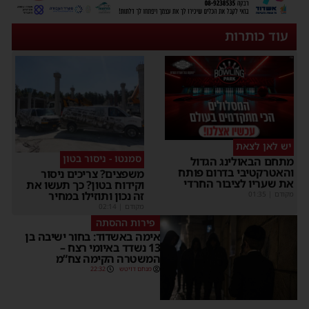
עוד כותרות
יש לאן לצאת
סמנטו - ניסור בטון
תחם הבאולינג הגדול
האטרקטיבי בדרום פותח
משפצים? צריכים ניסור
ת שעריו לציבור החרדי
וקידוח בטון? כך תעשו את
זה נכון ותוזילו במחיר
קודם
|
01:35
מקודם
|
02:14
פירות ההסתה
אימה באשדוד: בחור ישיבה בן
13 נשדד באיומי רצח –
המשטרה הקימה צח”מ
מנחם דויטש
22:32