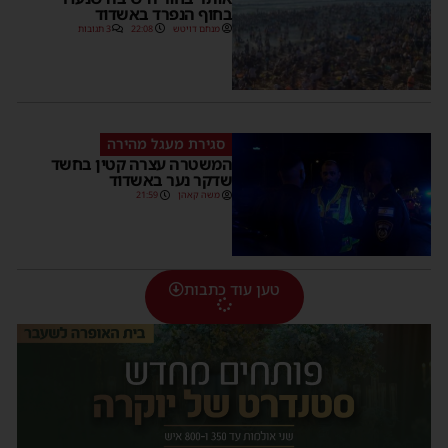
בחוף הנפרד באשדוד
מנחם דויטש
22:08
3 תגובות
סגירת מעגל מהירה
המשטרה עצרה קטין בחשד
שדקר נער באשדוד
משה קאהן
21:59
טען עוד כתבות