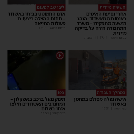
השעיה מיידית
ליבו שב לפעום
אחרי נסיעת האימים
אדם התמוטט בביתו באשדוד
באוטובוס מאשדוד: הנהג
– כוחות ההצלה ביצעו בו
הושעה מתפקידו – משרד
פעולות החייאה
התחבורה הורה על בדיקה
מנחם דויטש
|
17:35
מיידית
מנחם דויטש
|
17:44
| 1 תגובות
1
במהלך העבודה
צפו
אישה נפלה מסולם במחסן
תינוק ננעל ברכב באשקלון –
באשדוד
המתנדבים האשדודים חילצו
אותו בשלום
משה קאהן
|
17:31
משה קאהן
|
11:53