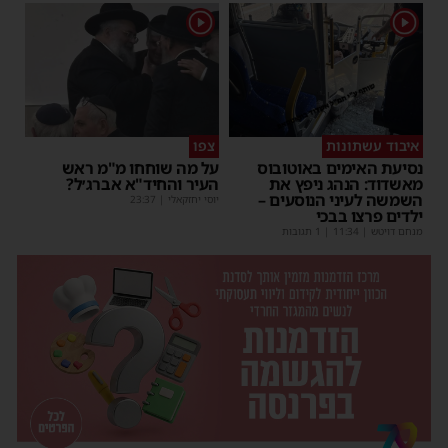
1
1
איבוד עשתונות
צפו
נסיעת האימים באוטובוס
על מה שוחחו מ"מ ראש
מאשדוד: הנהג ניפץ את
העיר והחיד"א אברג׳ל?
השמשה לעיני הנוסעים –
יוסי יחזקאלי
|
23:37
ילדים פרצו בבכי
מנחם דויטש
|
11:34
| 1 תגובות