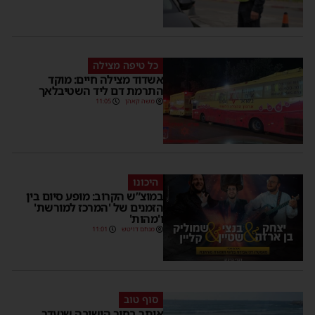
כל טיפה מצילה
אשדוד מצילה חיים: מוקד
התרמת דם ליד השטיבלאך
משה קאהן
11:05
היכונו
במוצ”ש הקרוב: מופע סיום בין
הזמנים של 'המרכז למורשת'
ו'מהות'
מנחם דויטש
11:01
סוף טוב
אותר בחור הישיבה שנעדר