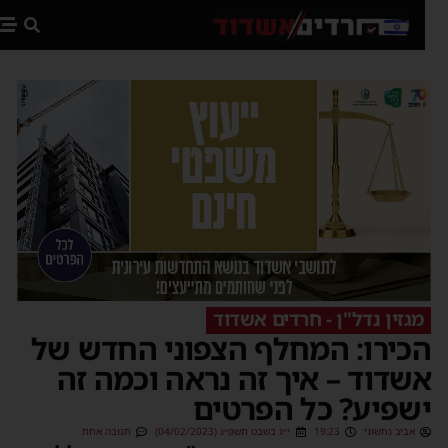
פת
מגזין נדל"ן - חרדים אשדוד
כירו: המחלף הצפוני החדש של
שדוד – איך זה נראה וכמה זה
שפיע? כל הפרטים
אביב נחשוני
19:23
י״ג בשבט תשפ״ג (04/02/2023)
תגובה אחת