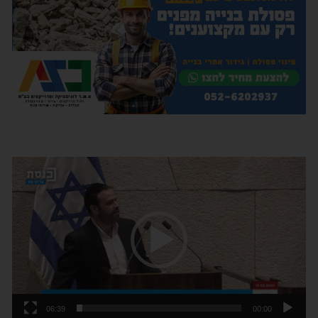
נגן
וידאו
06:39
00:00