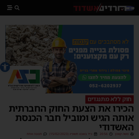
פתח סרג
חוק ללא מתנגדים
הכירו את הצעת החוק החברתית
אותה הגיש ומוביל חבר הכנסת
האשדודי
משה קאהן
20:56
כ״ד בשבט תשפ״ג (15/02/2023)
תגובה אחת