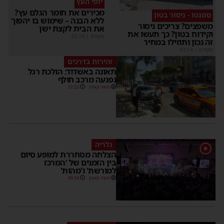
יופי העץ
מכירים את חומר הגלם עץ?
סמנטו - ניסור בטון
ללא הבנה – שימוש בו יהפוך
משפצים? צריכים ניסור
את הבית לקצת ישן
וקידוח בטון? כך תעשו את
מקודם
|
02:14
זה נכון ותוזילו במחיר
מקודם
|
02:14
זהירות בדרכים
תאונה באשדוד: הולכת רגל
נפגעה מרכב חולף
משה קאהן
12:22
גלריה
1
הצלחה מסחררת למופע סיום
בין הזמנים של 'המרכז
למורשת' ו'מהות'
משה קאהן
09:34