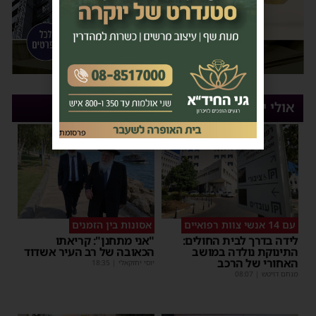
אולי יעניין אותך
פרסומת
עם 14 אנשי צוות רפואיים
אסונות בין הזמנים
לידה בדרך לבית החולים:
"אני מתחנן": קריאתו
התינוקת נולדה במושב
הכאובה של רב העיר אשדוד
האחורי של הרכב
יוסי יחזקאלי
|
18:35
מנחם דויטש
|
08:07