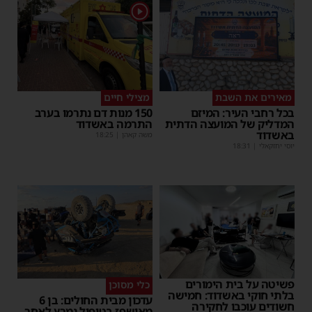
1
מאירים את השבת
מצילי חיים
בכל רחבי העיר: המיזם
150 מנות דם נתרמו בערב
המדליק של המועצה הדתית
התרמה באשדוד
באשדוד
משה קאהן
|
18:25
יוסי יחזקאלי
|
18:31
פשיטה על בית הימורים
כלי מסוכן
בלתי חוקי באשדוד: חמישה
עדכון מבית החולים: בן 6
חשודים עוכבו לחקירה
מאושפז בטיפול נמרץ לאחר