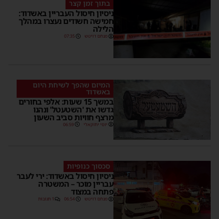
בתוך זמן קצר
ניסיון חיסול העבריין באשדוד:
חמישה חשודים נעצרו במהלך
הלילה
מנחם דויטש
07:35
המיזם שהפך לשיחת היום
באשדוד
במשך 15 שעות: אלפי בחורים
גדשו את 'השטעטל' ונהנו
מרצף חוויות סביב השעון
יוסי יחזקאלי
06:59
סכסוך כנופיות
ניסיון חיסול באשדוד: ירי לעבר
עבריין מוכר – המשטרה
פתחה במצוד
מנחם דויטש
06:54
1 תגובות