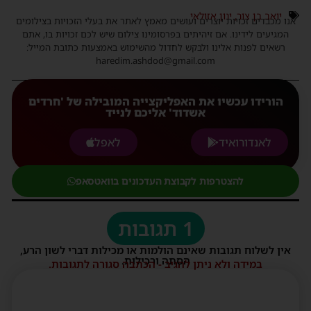
יואב בן צור
,
ינון אזולאי
אנו מכבדים זכויות יוצרים ועושים מאמץ לאתר את בעלי הזכויות בצילומים
המגיעים לידינו. אם זיהיתים בפרסומינו צילום שיש לכם זכויות בו, אתם
רשאים לפנות אלינו ולבקש לחדול מהשימוש באמצעות כתובת המייל:
haredim.ashdod@gmail.com
הורידו עכשיו את האפליקצייה המובילה של 'חרדים
אשדוד' אליכם לנייד
לאנדורואיד
לאפל
להצטרפות לקבוצת העדכונים בוואטסאפ
1 תגובות
אין לשלוח תגובות שאינם הולמות או מכילות דברי לשון הרע,
הסתה ורכילות.
במידה ולא ניתן להגיב - הכתבה סגורה לתגובות.