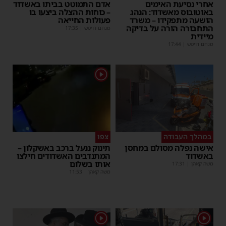
אחרי נסיעת האימים
אדם התמוטט בביתו באשדוד
באוטובוס מאשדוד: הנהג
– כוחות ההצלה ביצעו בו
הושעה מתפקידו – משרד
פעולות החייאה
התחבורה הורה על בדיקה
מנחם דויטש
|
17:35
מיידית
מנחם דויטש
|
17:44
1
במהלך העבודה
צפו
אישה נפלה מסולם במחסן
תינוק ננעל ברכב באשקלון –
באשדוד
המתנדבים האשדודים חילצו
אותו בשלום
משה קאהן
|
17:31
משה קאהן
|
11:53
1
1