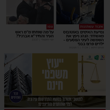
איבוד עשתונות
צפו
נסיעת האימים באוטובוס
על מה שוחחו מ"מ ראש
מאשדוד: הנהג ניפץ את
העיר והחיד"א אברג׳ל?
השמשה לעיני הנוסעים –
יוסי יחזקאלי
|
23:37
ילדים פרצו בבכי
מנחם דויטש
|
11:34
| 1 תגובות