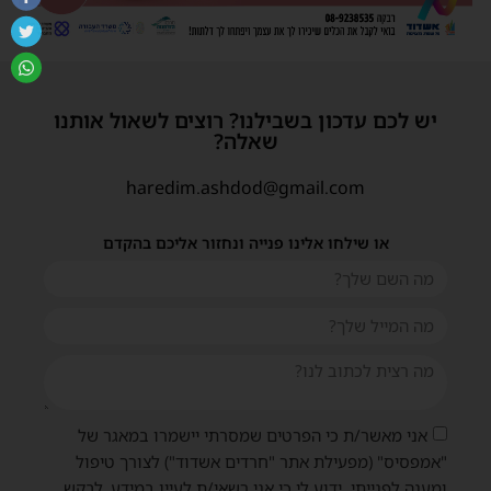
יש לכם עדכון בשבילנו? רוצים לשאול אותנו
שאלה?
haredim.ashdod@gmail.com
או שילחו אלינו פנייה ונחזור אליכם בהקדם
אני מאשר/ת כי הפרטים שמסרתי יישמרו במאגר של
"אמפסיס" (מפעילת אתר "חרדים אשדוד") לצורך טיפול
ומענה לפנייתי. ידוע לי כי אני רשאי/ת לעיין במידע, לבקש