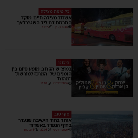
כל טיפה מצילה
אשדוד מצילה חיים: מוקד
התרמת דם ליד השטיבלאך
משה קאהן
11:05
היכונו
במוצ”ש הקרוב: מופע סיום בין
הזמנים של 'המרכז למורשת'
ו'מהות'
מנחם דויטש
11:01
סוף טוב
אותר בחור הישיבה שנעדר
בחוף הנפרד באשדוד
מנחם דויטש
22:08
3 תגובות