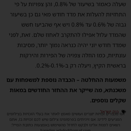
שעלה כאמור בשיעור של 0.8%, והן צפויות על פי
התחזיות להעלות את מדד חודש מאי גם כן בשיעור
גבוה של 0.6% עד 0.8% ויש אף שהביעו חשש
שהמדד עלול אפילו להתקרב לאחוז שלם. זאת, לפני
שמדד חודש יוני יהיה כנראה נמוך יותר, מסיבות
עונתיות, כמו הוזלה צפויה של הפירות והירקות
בראשית הקיץ, ויעלה רק ב-0.1%-0.2%.
משמעות ההחלטה – הכבדה נוספת למשפחות עם
משכנתא, מה שייקר את ההחזר החודשים במאות
שקלים נוספים.
בנק ישראל
אנו מכבדים זכויות יוצרים ועושים מאמץ לאתר את בעלי הזכויות בצילומים
המגיעים לידינו. אם זיהיתים בפרסומינו צילום שיש לכם זכויות בו, אתם
רשאים לפנות אלינו ולבקש לחדול מהשימוש באמצעות כתובת המייל:
haredim.ashdod@gmail.com