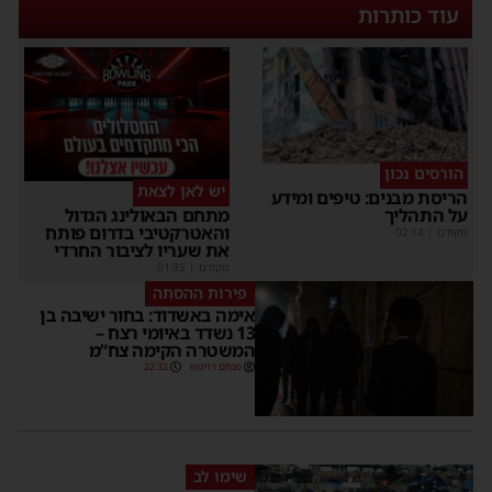
עוד כותרות
הורסים נכון
יש לאן לצאת
הריסת מבנים: טיפים ומידע
על התהליך
מתחם הבאולינג הגדול
והאטרקטיבי בדרום פותח
מקודם
|
02:14
את שעריו לציבור החרדי
מקודם
|
01:35
פירות ההסתה
אימה באשדוד: בחור ישיבה בן
13 נשדד באיומי רצח –
המשטרה הקימה צח”מ
מנחם דויטש
22:32
שימו לב