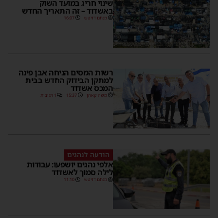
שינוי חריג במועד השוק
באשדוד – זה התאריך החדש
מנחם דויטש
16:07
רשות המסים הניחה אבן פינה
למתקן הבידוק החדש בבית
המכס אשדוד
משה קאהן
15:37
1 תגובות
הודעה לנהגים
אלפי נהגים יושפעו: עבודות
לילה סמוך לאשדוד
מנחם דויטש
11:10