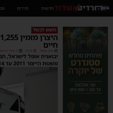
חדשות
חרדים
ממס
חשש לכשל
ה
חיים
אביב נחשוני
23:10
כ׳ באדר א׳ תשפ״ד (/2024
יבואנית אופל לישראל, חבר
משנות הייצור 2011 עד 2014, זאת בשל כשל במוט קישור במתלה האחורי. כך פורסם ב-"icar".