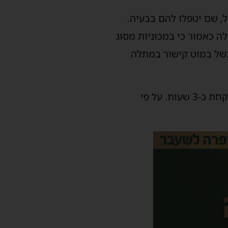
בישראל, שם יטפלו להם בבעיה.
ה כאמור כי במכוניות מסוג
ן ינואר 2011 למאי 2014 עלול להתגלות כשל במוט קישור במתלה
אם ברכבים שיגיעו למוסך יימצא שאכן ישנה התקלה הזו, המוט יוחלף בתהליך שעשוי לקחת כ-3 שעות. על פי