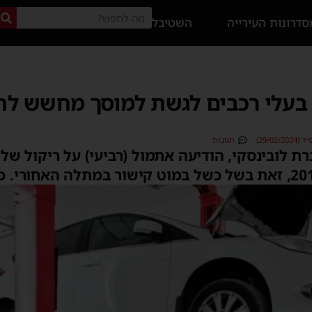
דרונות העירייה
השטיבל
יצרן מזמין 1,255 בעלי רכבים לגשת למוסך מח
29/02)
תגובות
ת לובינסקי, הודיעה אתמול (רביעי) על ריקול של 