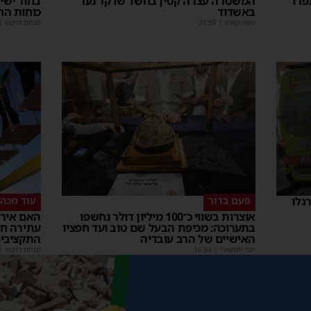
פרד
המשטרה עצרה קטין בחשד שדקר נער
באשדוד
כוחות הח
משה קאהן
|
21:59
מנחם דויטש
|
פעם בדור
עוד מכה 
אוצרות בשווי כ־100 מיליון דולר נחשפו
האם אירו
בתערוכה: מכיפת הבעל שם טוב ועד חפציו
עתירה ח
האישיים של הרב עובדיה
התקציבי
יוסי יחזקאלי
|
16:34
מנחם דויטש
|