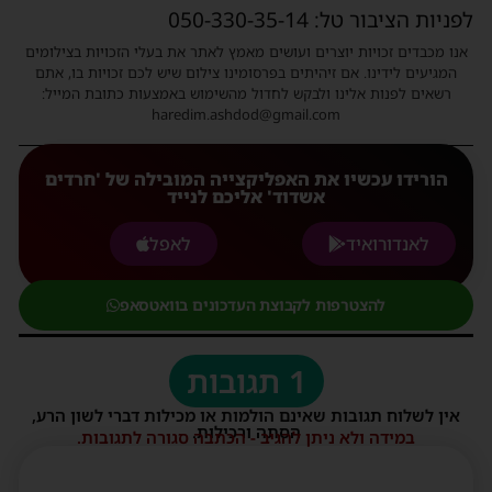
לפניות הציבור טל: 050-330-35-14
אנו מכבדים זכויות יוצרים ועושים מאמץ לאתר את בעלי הזכויות בצילומים
המגיעים לידינו. אם זיהיתים בפרסומינו צילום שיש לכם זכויות בו, אתם
רשאים לפנות אלינו ולבקש לחדול מהשימוש באמצעות כתובת המייל:
haredim.ashdod@gmail.com
הורידו עכשיו את האפליקצייה המובילה של 'חרדים
אשדוד' אליכם לנייד
לאנדורואיד
לאפל
להצטרפות לקבוצת העדכונים בוואטסאפ
1 תגובות
אין לשלוח תגובות שאינם הולמות או מכילות דברי לשון הרע,
הסתה ורכילות.
במידה ולא ניתן להגיב - הכתבה סגורה לתגובות.