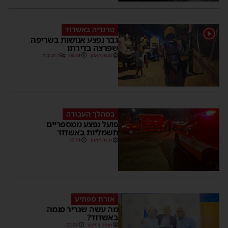
טרגדיה באשדוד
1
גבר נפצע אנושות בשריפה
שפרצה בדירתו
משה קאהן
06:44
1 תגובות
במהלך העבודה
פועל נפצע ממספריים
חשמליות באשדוד
משה קאהן
22:14
אורח מפתיע
מה עשה שגריר פנמה
באשדוד?
מנחם דויטש
22:08