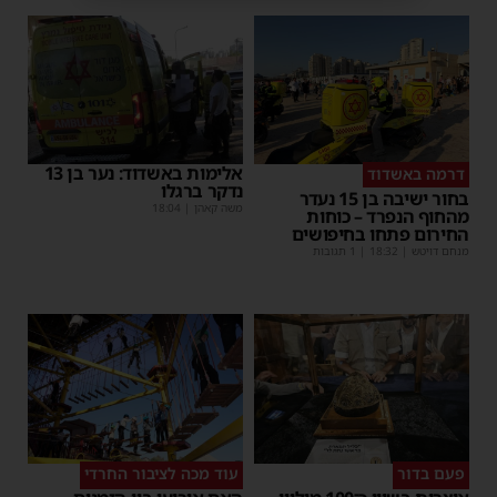
אלימות באשדוד: נער בן 13
דרמה באשדוד
נדקר ברגלו
בחור ישיבה בן 15 נעדר
משה קאהן
|
18:04
מהחוף הנפרד – כוחות
החירום פתחו בחיפושים
מנחם דויטש
|
18:32
| 1 תגובות
פעם בדור
עוד מכה לציבור החרדי