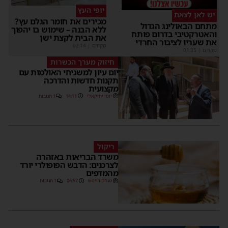
יופי העץ
יש לאן לצאת
מכירים את חומר הגלם עץ?
מתחם הבאולינג הגדול
ללא הבנה – שימוש בו יהפוך
והאטרקטיבי בדרום פותח
את הבית לקצת ישן
את שעריו לציבור החרדי
מקודם
|
02:14
מקודם
|
01:35
חיזוק מערך הכשרות
יום עיון למשגיחי האולמות עם
תקנות חדשות והדרכה
מקצועית
יוסי יחזקאלי
14:11
1 תגובות
ריקול
משרד הבריאות באזהרה
לצרכנים: הדבש הפופולרי יורד
מהמדפים
מנחם דויטש
06:57
1 תגובות