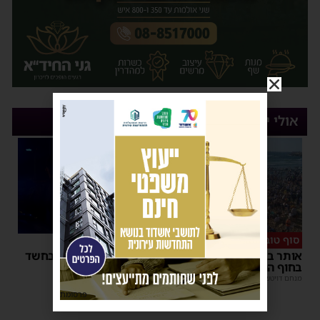
אולי יעניין אותך
סוף טוב
סגירת מעגל מהירה
אותר בחור הישיבה שנעדר
המשטרה עצרה קטין בחשד
בחוף הנפרד באשדוד
שדקר נער באשדוד
מנחם דויטש
|
22:08
| 2 תגובות
משה קאהן
|
21:59
פרסומת