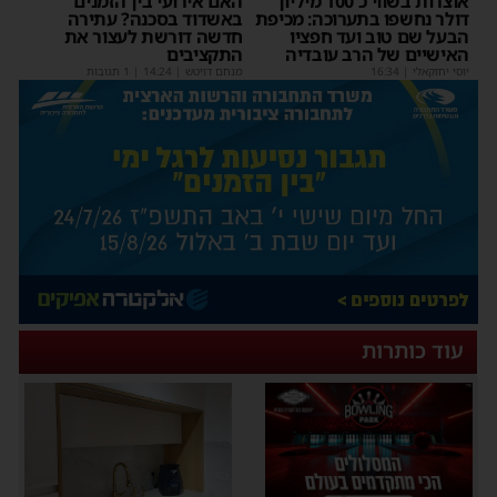
אוצרות בשווי כ־100 מיליון
האם אירועי בין הזמנים
דולר נחשפו בתערוכה: מכיפת
באשדוד בסכנה? עתירה
הבעל שם טוב ועד חפציו
חדשה דורשת לעצור את
האישיים של הרב עובדיה
התקציבים
יוסי יחזקאלי
|
16:34
מנחם דויטש
|
14:24
| 1 תגובות
עוד כותרות