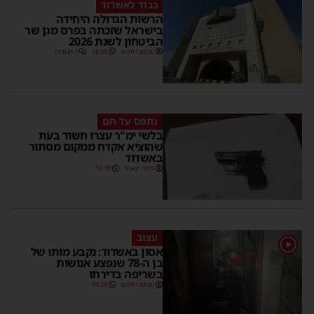
כבוד לאשדוד
הרשות הגדולה היחידה
בישראל שזכתה בפרס מגן שר
הביטחון לשנת 2026
מנחם דויטש
18:36
1 תגובות
נתפס על חם
בלשי ימ"ר עצרו חשוד בעת
שהוציא אקדח ממקום מסתור
באשדוד
משה קאהן
10:38
עצוב
1
אסון באשדוד: נקבע מותו של
בן ה-78 שנפצע אנושות
בשריפה בדירתו
מנחם דויטש
09:38