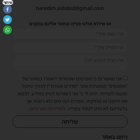
שיתוף
haredim.ashdod@gmail.com
או שילחו אלינו פנייה ונחזור אליכם בהקדם
אני מאשר/ת כי הפרטים שמסרתי יישמרו במאגר של
"אמפסיס" (מפעילת אתר "חרדים אשדוד") לצורך טיפול
ומענה לפנייתי. ידוע לי כי אני רשאי/ת לעיין במידע, לבקש
את תיקונו או מחיקתו. מסירת הפרטים היא רשות, אך
בלעדיהם לא ניתן לטפל בפנייה.
למדיניות הפרטיות
.
שליחה
ניווט באתר