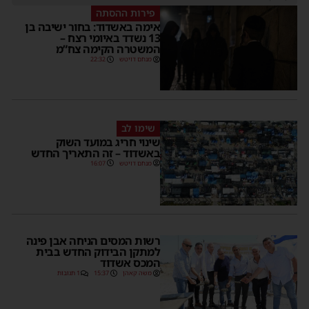
פירות ההסתה
אימה באשדוד: בחור ישיבה בן
13 נשדד באיומי רצח –
המשטרה הקימה צח”מ
מנחם דויטש
22:32
שימו לב
שינוי חריג במועד השוק
באשדוד – זה התאריך החדש
מנחם דויטש
16:07
רשות המסים הניחה אבן פינה
למתקן הבידוק החדש בבית
המכס אשדוד
משה קאהן
15:37
1 תגובות