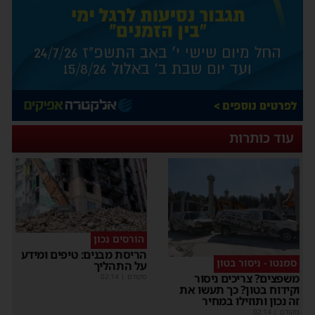
עוד כותרות
הורסים נכון
הריסת מבנים: טיפים ומידע
סמנטו - ניסור בטון
על התהליך
משפצים? צריכים ניסור
מקודם
|
02:14
וקידוח בטון? כך תעשו את
זה נכון ותוזילו במחיר
מקודם
|
02:14