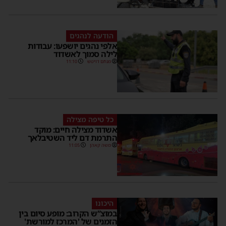
הודעה לנהגים
אלפי נהגים יושפעו: עבודות
לילה סמוך לאשדוד
מנחם דויטש
11:10
כל טיפה מצילה
אשדוד מצילה חיים: מוקד
התרמת דם ליד השטיבלאך
משה קאהן
11:05
היכונו
במוצ”ש הקרוב: מופע סיום בין
הזמנים של 'המרכז למורשת'