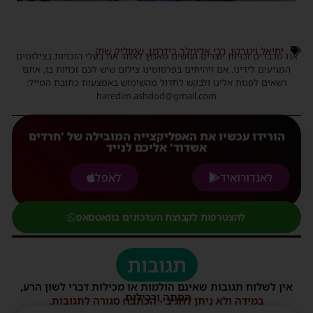
יחיאל וינגרטן
,
רבי אלימלך בידרמן
,
שמוליק שוק
אנו מכבדים זכויות יוצרים ועושים מאמץ לאתר את בעלי הזכויות בצילומים
המגיעים לידינו. אם זיהיתים בפרסומינו צילום שיש לכם זכויות בו, אתם
רשאים לפנות אלינו ולבקש לחדול מהשימוש באמצעות כתובת המייל:
haredim.ashdod@gmail.com
הורידו עכשיו את האפליקצייה המובילה של 'חרדים
אשדוד' אליכם לנייד
לאנדורואיד
לאפל
להצטרפות לקבוצת העדכונים בוואטסאפ
תגובות
אין לשלוח תגובות שאינם הולמות או מכילות דברי לשון הרע,
הסתה ורכילות.
במידה ולא ניתן להגיב - הכתבה סגורה לתגובות.