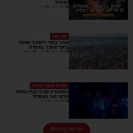
ו'מהות'
מנחם דויטש
11:01
סוף טוב
אותר בחור הישיבה שנעדר
בחוף הנפרד באשדוד
מנחם דויטש
22:08
3 תגובות
סגירת מעגל מהירה
המשטרה עצרה קטין בחשד
שדקר נער באשדוד
משה קאהן
21:59
טען עוד כתבות