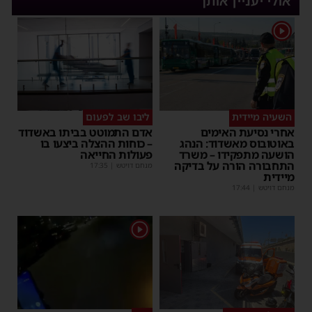
אולי יעניין אותך
1
השעיה מיידית
ליבו שב לפעום
אחרי נסיעת האימים
אדם התמוטט בביתו באשדוד
באוטובוס מאשדוד: הנהג
– כוחות ההצלה ביצעו בו
הושעה מתפקידו – משרד
פעולות החייאה
התחבורה הורה על בדיקה
מנחם דויטש
|
17:35
מיידית
מנחם דויטש
|
17:44
1