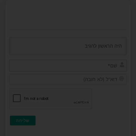
שם*
דוא"ל
(לא
חובה