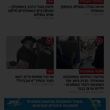
במהלך העבודה
צפו
אישה נפלה מסולם במחסן
תינוק ננעל ברכב באשקלון –
באשדוד
המתנדבים האשדודים חילצו
אותו בשלום
משה קאהן
|
17:31
משה קאהן
|
11:53
1
1
איבוד עשתונות
צפו
נסיעת האימים באוטובוס
על מה שוחחו מ"מ ראש
מאשדוד: הנהג ניפץ את
העיר והחיד"א אברג׳ל?
השמשה לעיני הנוסעים –
יוסי יחזקאלי
|
23:37
ילדים פרצו בבכי
מנחם דויטש
|
11:34
| 1 תגובות