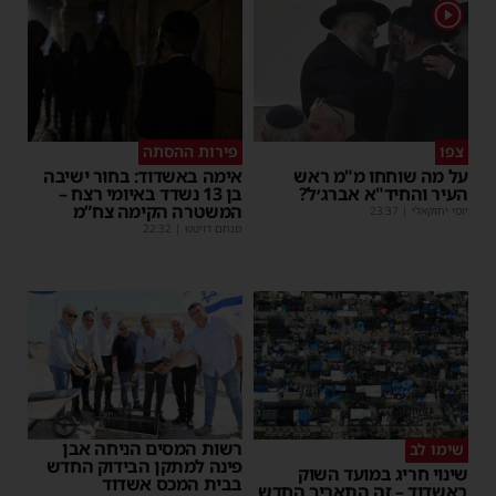
1
צפו
פירות ההסתה
על מה שוחחו מ"מ ראש
אימה באשדוד: בחור ישיבה
העיר והחיד"א אברג׳ל?
בן 13 נשדד באיומי רצח –
המשטרה הקימה צח”מ
יוסי יחזקאלי
|
23:37
מנחם דויטש
|
22:32
רשות המסים הניחה אבן
שימו לב
פינה למתקן הבידוק החדש
שינוי חריג במועד השוק
בבית המכס אשדוד
באשדוד – זה התאריך החדש