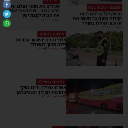
מכירים את חומר הגלם עץ?
סמנטו - ניסור בטון
ללא הבנה – שימוש בו יהפוך
משפצים? צריכים ניסור
את הבית לקצת ישן
וקידוח בטון? כך תעשו את
מקודם
|
02:14
זה נכון ותוזילו במחיר
מקודם
|
02:14
הודעה לנהגים
אלפי נהגים יושפעו: עבודות
לילה סמוך לאשדוד
מנחם דויטש
11:10
כל טיפה מצילה
אשדוד מצילה חיים: מוקד
התרמת דם ליד השטיבלאך
משה קאהן
11:05