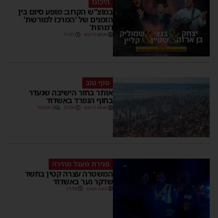
היכונו
במוצ”ש הקרוב: מופע סיום בין
הזמנים של 'המרכז למורשת'
ו'מהות'
מנחם דויטש
11:01
סוף טוב
אותר בחור הישיבה שנעדר
בחוף הנפרד באשדוד
מנחם דויטש
22:08
3 תגובות
סגירת מעגל מהירה
המשטרה עצרה קטין בחשד
שדקר נער באשדוד
משה קאהן
21:59