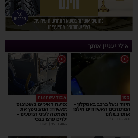
אולי יעניין אותך
1
1
צפו
איבוד עשתונות
תינוק ננעל ברכב באשקלון –
נסיעת האימים באוטובוס
המתנדבים האשדודים חילצו
מאשדוד: הנהג ניפץ את
אותו בשלום
השמשה לעיני הנוסעים –
ילדים פרצו בבכי
משה קאהן
|
11:53
מנחם דויטש
|
11:34