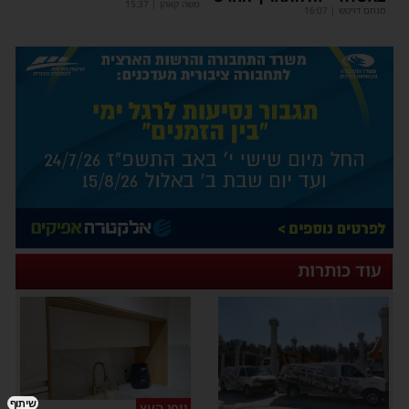
משה קאהן
|
15:37
מנחם דויטש
|
16:07
עוד כותרות
שיתוף
יופי העץ