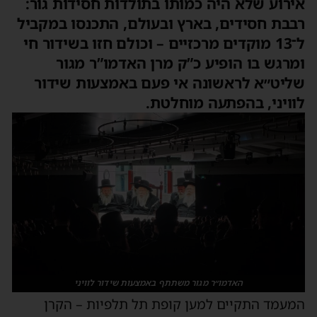
אירוע שלא היה כמותו בתולדות חסידות גור:
רבבת חסידים, בארץ ובעולם, התכנסו במקביל
ל־13 מוקדים מרכזיים – וכולם חזו בשידור חי
ומרגש בו הופיע כ”ק מרן האדמו”ר מגור
שליט״א לראשונה אי פעם באמצעות שידור
לוויני, בהפתעה מוחלטת.
האדמו״ר מגור משתתף באמצעות שידור לוויני
המעמד התקיים למען קופת תל תלפיות – הקרן