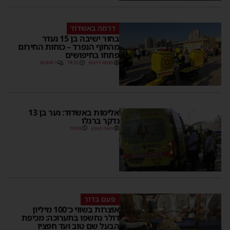
דרמה באשדוד
בחור ישיבה בן 15 נעדר
מהחוף הנפרד – כוחות החירום
פתחו בחיפושים
מנחם דויטש
18:32
1 תגובות
אלימות באשדוד: נער בן 13
נדקר ברגלו
משה קאהן
18:04
פעם בדור
אוצרות בשווי כ־100 מיליון
דולר נחשפו בתערוכה: מכיפת
הבעל שם טוב ועד חפציו