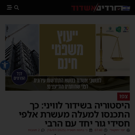
פתח סרג
צפו
היסטוריה בשידור לוויני: כך
התכנסו למעלה מעשרת אלפי
חסידי גור יחד עם הרבי
יוסי יחזקאלי
07:40
כ׳ בתמוז תשפ״ה (16/07/2025)
2 תגובות