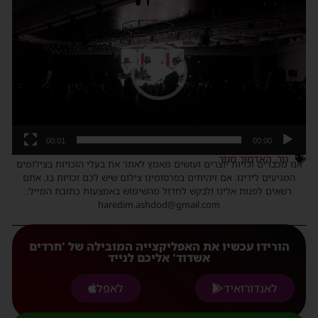
נגן
וידאו
00:01
00:00
גור
,
האדמור מגור
אנו מכבדים זכויות יוצרים ועושים מאמץ לאתר את בעלי הזכויות בצילומים
המגיעים לידינו. אם זיהיתים בפרסומינו צילום שיש לכם זכויות בו, אתם
רשאים לפנות אלינו ולבקש לחדול מהשימוש באמצעות כתובת המייל:
haredim.ashdod@gmail.com
הורידו עכשיו את האפליקצייה המובילה של 'חרדים
אשדוד' אליכם לנייד
לאנדורואיד
לאפל