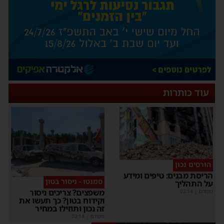
עוד כותרות
הורסים נכון
הריסת מבנים: טיפים ומידע
סמנטו - ניסור בטון
על התהליך
משפצים? צריכים ניסור
מקודם
|
02:14
וקידוח בטון? כך תעשו את
זה נכון ותוזילו במחיר
מקודם
|
02:14