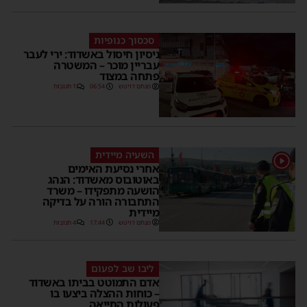
סכסוך כנופיות
ניסיון חיסול באשדוד: ירי לעבר
עבריין מוכר – המשטרה
פתחה במצוד
מנחם דויטש
06:54
1 תגובות
השעיה מיידית
1
אחרי נסיעת האימים
באוטובוס מאשדוד: הנהג
הושעה מתפקידו – משרד
התחבורה הורה על בדיקה
מיידית
מנחם דויטש
17:44
4 תגובות
ליבו שב לפעום
אדם התמוטט בביתו באשדוד
– כוחות ההצלה ביצעו בו
פעולות החייאה