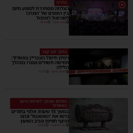
גלריה
1
הצלחה מסחררת למופע סיום
בין הזמנים של 'המרכז
למורשת' ו'מהות'
משה קאהן
09:34
בתוך זמן קצר
ניסיון חיסול העבריין באשדוד:
חמישה חשודים נעצרו במהלך
הלילה
מנחם דויטש
07:35
המיזם שהפך לשיחת היום
באשדוד
במשך 15 שעות: אלפי בחורים
גדשו את 'השטעטל' ונהנו
מרצף חוויות סביב השעון
יוסי יחזקאלי
06:59