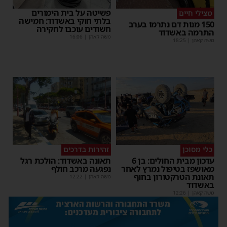
פשיטה על בית הימורים
מצילי חיים
בלתי חוקי באשדוד: חמישה
150 מנות דם נתרמו בערב
חשודים עוכבו לחקירה
התרמה באשדוד
משה קאהן
|
16:06
משה קאהן
|
18:25
כלי מסוכן
זהירות בדרכים
עדכון מבית החולים: בן 6
תאונה באשדוד: הולכת רגל
מאושפז בטיפול נמרץ לאחר
נפגעה מרכב חולף
תאונת הטרקטורון בחוף
משה קאהן
|
12:22
באשדוד
משה קאהן
|
12:26