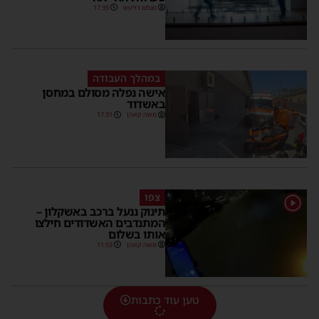
מנחם דויטש
17:35
במהלך העבודה
אישה נפלה מסולם במחסן
באשדוד
משה קאהן
17:31
צפו
1
תינוק ננעל ברכב באשקלון –
המתנדבים האשדודים חילצו
אותו בשלום
משה קאהן
11:53
טען עוד כתבות