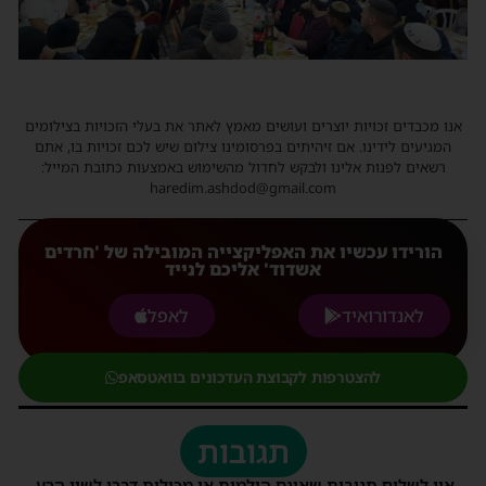
אנו מכבדים זכויות יוצרים ועושים מאמץ לאתר את בעלי הזכויות בצילומים
המגיעים לידינו. אם זיהיתים בפרסומינו צילום שיש לכם זכויות בו, אתם
רשאים לפנות אלינו ולבקש לחדול מהשימוש באמצעות כתובת המייל:
haredim.ashdod@gmail.com
הורידו עכשיו את האפליקצייה המובילה של 'חרדים
אשדוד' אליכם לנייד
לאנדורואיד
לאפל
להצטרפות לקבוצת העדכונים בוואטסאפ
תגובות
אין לשלוח תגובות שאינם הולמות או מכילות דברי לשון הרע,