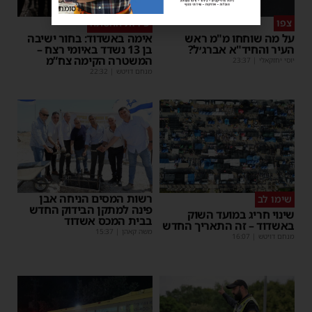
פרסומת
צפו
פירות ההסתה
על מה שוחחו מ"מ ראש
אימה באשדוד: בחור ישיבה
העיר והחיד"א אברג׳ל?
בן 13 נשדד באיומי רצח –
המשטרה הקימה צח”מ
יוסי יחזקאלי
|
23:37
מנחם דויטש
|
22:32
רשות המסים הניחה אבן
שימו לב
פינה למתקן הבידוק החדש
שינוי חריג במועד השוק
בבית המכס אשדוד
באשדוד – זה התאריך החדש
משה קאהן
|
15:37
מנחם דויטש
|
16:07