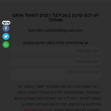
יש לכם עדכון בשבילנו? רוצים לשאול אותנו
שאלה?
שיתוף
haredim.ashdod@gmail.com
או שילחו אלינו פנייה ונחזור אליכם בהקדם
אני מאשר/ת כי הפרטים שמסרתי יישמרו במאגר של
"אמפסיס" (מפעילת אתר "חרדים אשדוד") לצורך טיפול
ומענה לפנייתי. ידוע לי כי אני רשאי/ת לעיין במידע, לבקש
את תיקונו או מחיקתו. מסירת הפרטים היא רשות, אך
בלעדיהם לא ניתן לטפל בפנייה.
למדיניות הפרטיות
.