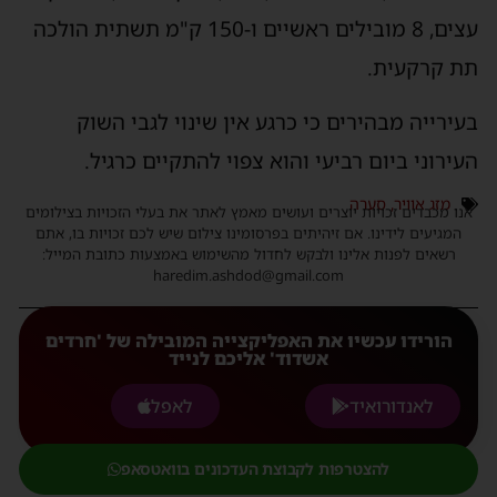
עצים, 8 מובילים ראשיים ו-150 ק"מ תשתית הולכה
תת קרקעית.
בעירייה מבהירים כי כרגע אין שינוי לגבי השוק
העירוני ביום רביעי והוא צפוי להתקיים כרגיל.
מזג אוויר
,
סערה
אנו מכבדים זכויות יוצרים ועושים מאמץ לאתר את בעלי הזכויות בצילומים
המגיעים לידינו. אם זיהיתים בפרסומינו צילום שיש לכם זכויות בו, אתם
רשאים לפנות אלינו ולבקש לחדול מהשימוש באמצעות כתובת המייל:
haredim.ashdod@gmail.com
הורידו עכשיו את האפליקצייה המובילה של 'חרדים
אשדוד' אליכם לנייד
לאנדורואיד
לאפל
להצטרפות לקבוצת העדכונים בוואטסאפ