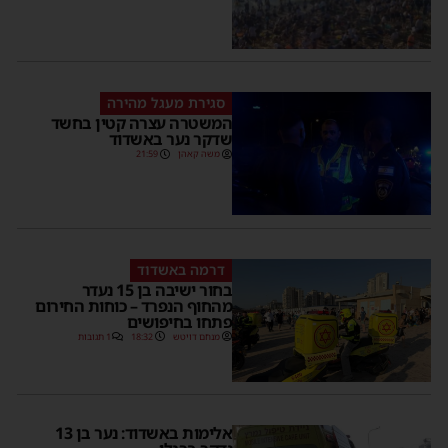
סגירת מעגל מהירה
המשטרה עצרה קטין בחשד
שדקר נער באשדוד
משה קאהן
21:59
דרמה באשדוד
בחור ישיבה בן 15 נעדר
מהחוף הנפרד – כוחות החירום
פתחו בחיפושים
מנחם דויטש
18:32
1 תגובות
אלימות באשדוד: נער בן 13