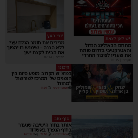
יופי העץ
יש לאן לצאת
מכירים את חומר הגלם עץ?
מתחם הבאולינג הגדול
ללא הבנה – שימוש בו יהפוך
והאטרקטיבי בדרום פותח
את הבית לקצת ישן
את שעריו לציבור החרדי
מקודם
|
02:14
מקודם
|
01:35
היכונו
במוצ”ש הקרוב: מופע סיום בין
הזמנים של 'המרכז למורשת'
ו'מהות'
מנחם דויטש
11:01
סוף טוב
אותר בחור הישיבה שנעדר
בחוף הנפרד באשדוד
מנחם דויטש
22:08
3 תגובות