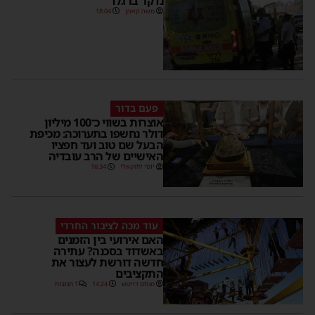
נדקר ברגלו
משה קאהן
18:04
פעם בדור
אוצרות בשווי כ־100 מיליון
דולר נחשפו בתערוכה: מכיפת
הבעל שם טוב ועד חפציו
האישיים של הרב עובדיה
יוסי יחזקאלי
16:34
עוד מכה לציבור החרדי
האם אירועי בין הזמנים
באשדוד בסכנה? עתירה
חדשה דורשת לעצור את
התקציבים
מנחם דויטש
14:24
1 תגובות